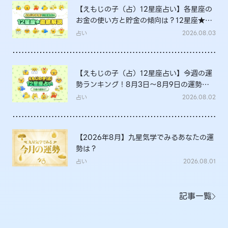
【えもじの子（占）12星座占い】各星座の
お金の使い方と貯金の傾向は？12星座★徹
底解説
占い
2026.08.03
【えもじの子（占）12星座占い】今週の運
勢ランキング！8月3日～8月9日の運勢
は？
占い
2026.08.02
【2026年8月】九星気学でみるあなたの運
勢は？
占い
2026.08.01
記事一覧