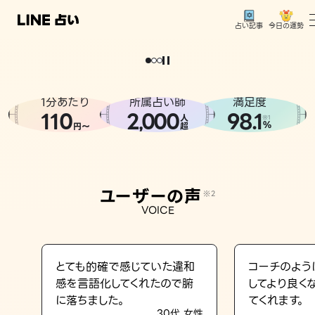
今日の運勢
占い記事
。
どうせなら
運
気
を
味
方
に
し
た
い
、
恋
も
仕
事
も
トップ
ユーザーの声
1分あたり
所属占い師
満足度
相談事例
110
2
000
98.1
,
人
※1
%
円〜
超
占いの流れ
おすすめの占い師
ユーザーの声
※2
よくある質問
VOICE
えもじの子（占）12星座占い
占い記事
とても的確で感じていた違和
コーチのよう
感を言語化してくれたので腑
してより良く
お知らせ
に落ちました。
てくれます。
30代 女性