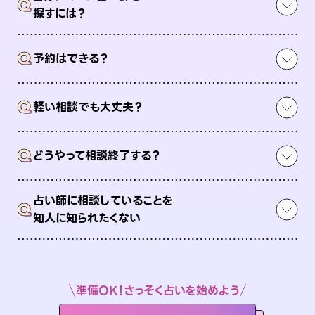
Q
探すには？
Q
予約はできる？
Q
軽い相談でも大丈夫？
Q
どうやって相談終了する？
占い師に相談していることを
Q
知人に知られたくない
準備OK！さっそく占いを始めよう