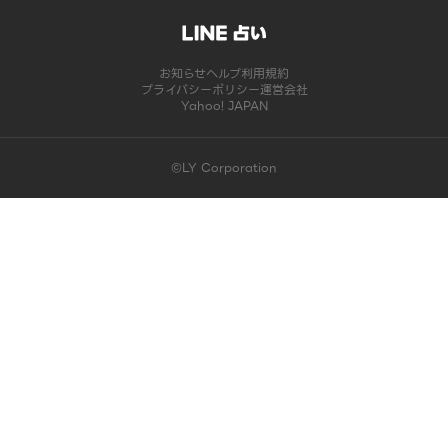
お知らせ
ヘルプ
利用規約
プライバシーポリシー
運営会社
Yahoo! JAPAN
©LY Corporation
このコンテンツは掲載が終了しました | LINE占い