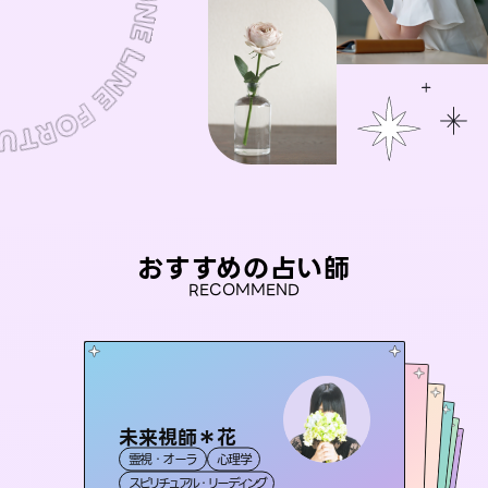
おすすめの占い師
RECOMMEND
未来視師＊花
桃源珠羽
おう 霊感オラクル
（
とうげんみう
）
彗望
セラピスト理恵
霊視・オーラ
心理学
（
すいぼう
霊視・オーラ
）
タロット
アイリス -iris-
霊視・オーラ
霊視・オーラ
霊視・オーラ
透視
スピリチュアル・リーディング
スピリチュアル・リーディング