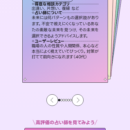
タロット
西洋占星術
オラクルカード
スピリチュアル・リーディング
スピリチュアル・リーディング
タロット
得意な相談カテゴリ
得意な相談カテゴリ
得意な相談カテゴリ
ルーン
得意な相談カテゴリ
得意な相談カテゴリ
出逢い、片想い、復縁 など
片想い、あの人の気持ち、復縁 など
恋愛総合、あの人の気持ち など
片想い、あの人の気持ち、復縁 など
得意な相談カテゴリ
片想い、二人の未来、年の差 など
恋愛総合、片想い、二人の未来 など
占い師について
占い師について
占い師について
占い師について
占い師について
占い師について
連絡再開、復縁、成就などの報告実績
多数。セラピストとして2万超の施術経
験があるからこそできる鑑定で、より良
霊視×オラクルカードを使って「今」と
「未来」そして「気になるあの人の気持
ち」まで丁寧に読み解き、恋や人生のヒ
恋愛のお悩みの中でも特に「曖昧な関
係」の相談を得意としており、友達以上
恋人未満なお相手との今後や本音を丁
未来には何パターンもの選択肢があり
復縁、恋愛、不倫の行方、同性愛や片
思い、仕事関係や借金問題まで知りた
いことや心の負担になっていることを
ます。不安で視えにくくなっているあな
たの素敵な未来を見つけ、その未来を
い未来をサポートします。
3,700年以上の歴史を持つ東洋最古の占術「易占」で詳細まで占い、幸せへ向かう道筋を示します。厳しい結果にも具体的な対策をお伝えします。
ントを優しく引き出します。
紐解き、背中をそっと押して導きます。
寧に読み解き恋愛成就へと導きます。
ユーザーレビュー
ユーザーレビュー
選択できるようアドバイスします。
ユーザーレビュー
ユーザーレビュー
とても心温まる鑑定でした。しかもこち
らは何も言っていないのに視えていらっ
ユーザーレビュー
複雑な背景もしっかり聞いて鑑定して
いただけました。気持ちが楽になりまし
安心感のあり、言い切ってくれる所や濁
さない鑑定のおかげで、毎回自分の気
不安な気持ちが嘘みたいに晴れまし
た…！よく視えていらっしゃるんだなと
ユーザーレビュー
鑑定していただいてアドバイス通りに行
動すると仲が復活してきました。ありが
しゃるんだなと驚きです（30代女性）
職場の人の性質や人間関係、本心など
た（50代 女性）
持ちを整えられます（30代 男性）
感じました（40代 女性）
本当によく視えていてびっくり。対策が
とうございました（40代 女性）
打てて前向きになれます（40代）
高評価の占い師を見てみよう