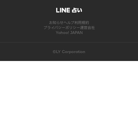
お知らせ
ヘルプ
利用規約
プライバシーポリシー
運営会社
Yahoo! JAPAN
©LY Corporation
このコンテンツは掲載が終了しました | LINE占い