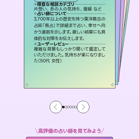
霊視・オーラ
スピリチュアル・リーディング
スピリチュアル・リーディング
オラクルカード
タロット
得意な相談カテゴリ
得意な相談カテゴリ
得意な相談カテゴリ
スピリチュアル・リーディング
得意な相談カテゴリ
得意な相談カテゴリ
片想い、あの人の気持ち、復縁 など
恋愛総合、片想い、二人の未来 など
出逢い、片想い、復縁 など
片想い、あの人の気持ち、復縁 など
得意な相談カテゴリ
恋愛総合、あの人の気持ち など
片想い、二人の未来、年の差 など
占い師について
占い師について
占い師について
占い師について
占い師について
占い師について
霊視×オラクルカードを使って「今」と
「未来」そして「気になるあの人の気持
ち」まで丁寧に読み解き、恋や人生のヒ
未来には何パターンもの選択肢があり
ます。不安で視えにくくなっているあな
たの素敵な未来を見つけ、その未来を
復縁、恋愛、不倫の行方、同性愛や片
思い、仕事関係や借金問題まで知りた
いことや心の負担になっていることを
3,700年以上の歴史を持つ東洋最古の
連絡再開、復縁、成就などの報告実績
多数。セラピストとして2万超の施術経
験があるからこそできる鑑定で、より良
占術「易占」で詳細まで占い、幸せへ向
かう道筋を示します。厳しい結果にも具
ントを優しく引き出します。
恋愛のお悩みの中でも特に「曖昧な関係」の相談を得意としており、友達以上恋人未満なお相手との今後や本音を丁寧に読み解き恋愛成就へと導きます。
選択できるようアドバイスします。
い未来をサポートします。
紐解き、背中をそっと押して導きます。
ユーザーレビュー
ユーザーレビュー
体的な対策をお伝えします。
ユーザーレビュー
ユーザーレビュー
不安な気持ちが嘘みたいに晴れまし
た…！よく視えていらっしゃるんだなと
ユーザーレビュー
鑑定していただいてアドバイス通りに行
動すると仲が復活してきました。ありが
とても心温まる鑑定でした。しかもこち
らは何も言っていないのに視えていらっ
職場の人の性質や人間関係、本心など
本当によく視えていてびっくり。対策が
ユーザーレビュー
安心感のあり、言い切ってくれる所や濁
さない鑑定のおかげで、毎回自分の気
感じました（40代 女性）
複雑な背景もしっかり聞いて鑑定して
とうございました（40代 女性）
しゃるんだなと驚きです（30代女性）
打てて前向きになれます（40代）
いただけました。気持ちが楽になりまし
持ちを整えられます（30代 男性）
た（50代 女性）
高評価の占い師を見てみよう