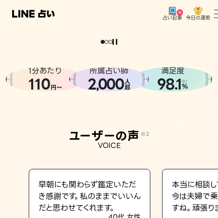
今日の運勢
占い記事
。
どうせなら
運
気
を
味
方
に
し
た
い
、
恋
も
仕
事
も
トップ
ユーザーの声
1分あたり
所属占い師
満足度
相談事例
110
2
000
98.1
,
人
※1
%
円〜
超
占いの流れ
おすすめの占い師
ユーザーの声
※2
よくある質問
VOICE
えもじの子（占）12星座占い
占い記事
早朝にも関わらず鑑定いただ
本当に相談し
き感謝です。私のままでいいん
今は夫婦で乗
お知らせ
だと思わせてくれます。
すね。頑張り
40代 女性