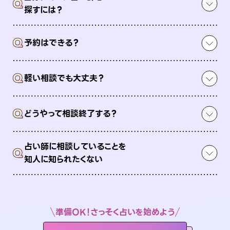
Q
探すには？
Q
予約はできる？
Q
軽い相談でも大丈夫？
Q
どうやって相談終了する？
占い師に相談していることを
Q
知人に知られたくない
準備OK！さっそく占いを始めよう