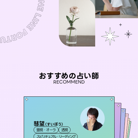
おすすめの占い師
RECOMMEND
彗望
アイリス -iris-
（
すいぼう
）
未来視師＊花
桃源珠羽
おう 霊感オラクル
霊視・オーラ
透視
西洋占星術
（
とうげんみう
タロット
セラピスト理恵
霊視・オーラ
）
霊視・オーラ
心理学
霊視・オーラ
タロット
スピリチュアル・リーディング
ルーン