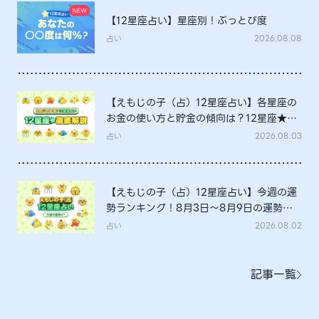
【12星座占い】星座別！ぶっとび度
占い
2026.08.08
【えもじの子（占）12星座占い】各星座の
お金の使い方と貯金の傾向は？12星座★徹
底解説
占い
2026.08.03
【えもじの子（占）12星座占い】今週の運
勢ランキング！8月3日～8月9日の運勢
は？
占い
2026.08.02
記事一覧