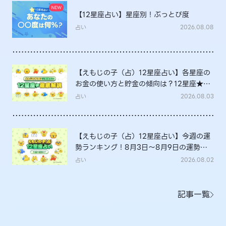
【12星座占い】星座別！ぶっとび度
占い
2026.08.08
【えもじの子（占）12星座占い】各星座の
お金の使い方と貯金の傾向は？12星座★徹
底解説
占い
2026.08.03
【えもじの子（占）12星座占い】今週の運
勢ランキング！8月3日～8月9日の運勢
は？
占い
2026.08.02
記事一覧