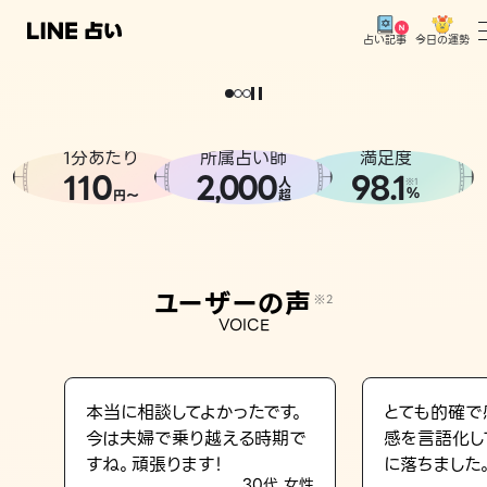
今日の運勢
占い記事
。
どうせなら
運
気
を
味
方
に
し
た
い
、
恋
も
仕
事
も
トップ
ユーザーの声
1分あたり
所属占い師
満足度
相談事例
110
2
000
98.1
,
人
※1
%
円〜
超
占いの流れ
おすすめの占い師
ユーザーの声
※2
よくある質問
VOICE
えもじの子（占）12星座占い
占い記事
本当に相談してよかったです。
とても的確で
今は夫婦で乗り越える時期で
感を言語化し
お知らせ
すね。頑張ります！
に落ちました
30代 女性