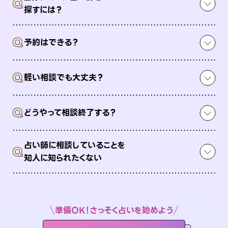
Q
探すには？
Q
予約はできる？
Q
軽い相談でも大丈夫？
Q
どうやって相談終了する？
占い師に相談していることを
Q
知人に知られたくない
準備OK！さっそく占いを始めよう