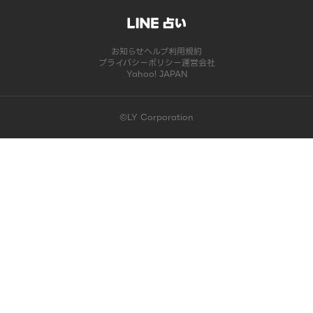
お知らせ
ヘルプ
利用規約
プライバシーポリシー
運営会社
Yahoo! JAPAN
©LY Corporation
このコンテンツは掲載が終了しました | LINE占い