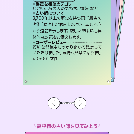
霊視・オーラ
スピリチュアル・リーディング
スピリチュアル・リーディング
オラクルカード
タロット
得意な相談カテゴリ
得意な相談カテゴリ
得意な相談カテゴリ
スピリチュアル・リーディング
得意な相談カテゴリ
得意な相談カテゴリ
片想い、あの人の気持ち、復縁 など
恋愛総合、片想い、二人の未来 など
出逢い、片想い、復縁 など
片想い、あの人の気持ち、復縁 など
得意な相談カテゴリ
恋愛総合、あの人の気持ち など
片想い、二人の未来、年の差 など
占い師について
占い師について
占い師について
占い師について
占い師について
占い師について
霊視×オラクルカードを使って「今」と
「未来」そして「気になるあの人の気持
ち」まで丁寧に読み解き、恋や人生のヒ
未来には何パターンもの選択肢があり
ます。不安で視えにくくなっているあな
たの素敵な未来を見つけ、その未来を
復縁、恋愛、不倫の行方、同性愛や片
思い、仕事関係や借金問題まで知りた
いことや心の負担になっていることを
3,700年以上の歴史を持つ東洋最古の
連絡再開、復縁、成就などの報告実績
多数。セラピストとして2万超の施術経
験があるからこそできる鑑定で、より良
占術「易占」で詳細まで占い、幸せへ向
かう道筋を示します。厳しい結果にも具
ントを優しく引き出します。
恋愛のお悩みの中でも特に「曖昧な関係」の相談を得意としており、友達以上恋人未満なお相手との今後や本音を丁寧に読み解き恋愛成就へと導きます。
選択できるようアドバイスします。
い未来をサポートします。
紐解き、背中をそっと押して導きます。
ユーザーレビュー
ユーザーレビュー
体的な対策をお伝えします。
ユーザーレビュー
ユーザーレビュー
不安な気持ちが嘘みたいに晴れまし
た…！よく視えていらっしゃるんだなと
ユーザーレビュー
鑑定していただいてアドバイス通りに行
動すると仲が復活してきました。ありが
とても心温まる鑑定でした。しかもこち
らは何も言っていないのに視えていらっ
職場の人の性質や人間関係、本心など
本当によく視えていてびっくり。対策が
ユーザーレビュー
安心感のあり、言い切ってくれる所や濁
さない鑑定のおかげで、毎回自分の気
感じました（40代 女性）
複雑な背景もしっかり聞いて鑑定して
とうございました（40代 女性）
しゃるんだなと驚きです（30代女性）
打てて前向きになれます（40代）
いただけました。気持ちが楽になりまし
持ちを整えられます（30代 男性）
た（50代 女性）
高評価の占い師を見てみよう