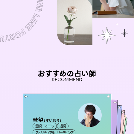
おすすめの占い師
RECOMMEND
彗望
アイリス -iris-
（
すいぼう
）
未来視師＊花
桃源珠羽
おう 霊感オラクル
霊視・オーラ
透視
西洋占星術
（
とうげんみう
タロット
セラピスト理恵
霊視・オーラ
）
霊視・オーラ
心理学
霊視・オーラ
タロット
スピリチュアル・リーディング
ルーン