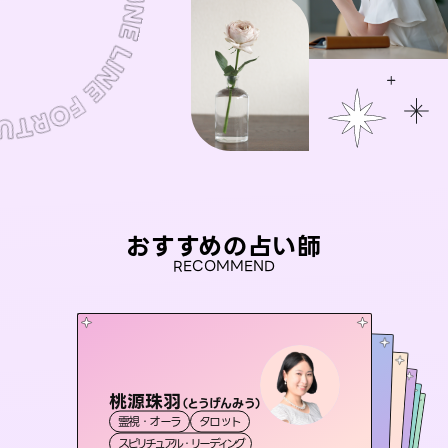
おすすめの占い師
RECOMMEND
桃源珠羽
未来視師＊花
（
とうげんみう
）
おう 霊感オラクル
アイリス -iris-
彗望
霊視・オーラ
タロット
霊視・オーラ
心理学
（
セラピスト理恵
すいぼう
霊視・オーラ
）
西洋占星術
霊視・オーラ
タロット
スピリチュアル・リーディング
スピリチュアル・リーディング
透視