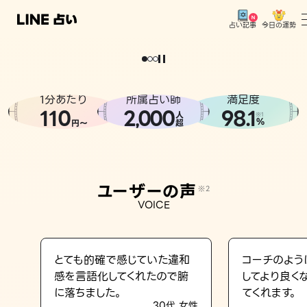
今日の運勢
占い記事
。
どうせなら
運
気
を
味
方
に
し
た
い
、
恋
も
仕
事
も
トップ
ユーザーの声
1分あたり
所属占い師
満足度
相談事例
110
2
000
98.1
,
人
※1
%
円〜
超
占いの流れ
おすすめの占い師
ユーザーの声
※2
よくある質問
VOICE
えもじの子（占）12星座占い
占い記事
とても的確で感じていた違和
コーチのよう
感を言語化してくれたので腑
してより良く
お知らせ
に落ちました。
てくれます。
30代 女性