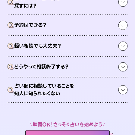
Q
探すには？
Q
予約はできる？
Q
軽い相談でも大丈夫？
Q
どうやって相談終了する？
占い師に相談していることを
Q
知人に知られたくない
準備OK！さっそく占いを始めよう