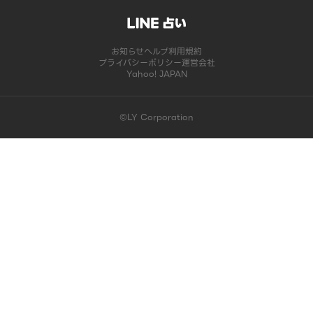
お知らせ
ヘルプ
利用規約
プライバシーポリシー
運営会社
Yahoo! JAPAN
©LY Corporation
このコンテンツは掲載が終了しました | LINE占い