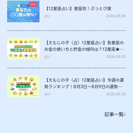
【12星座占い】星座別！ぶっとび度
占い
2026.08.08
【えもじの子（占）12星座占い】各星座の
お金の使い方と貯金の傾向は？12星座★徹
底解説
占い
2026.08.03
【えもじの子（占）12星座占い】今週の運
勢ランキング！8月3日～8月9日の運勢
は？
占い
2026.08.02
記事一覧