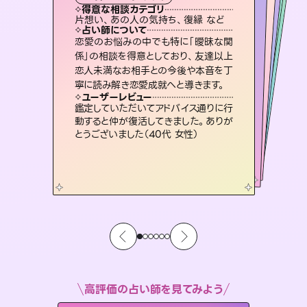
霊視・オーラ
オラクルカード
ルーン
スピリチュアル・リーディング
タロット
得意な相談カテゴリ
得意な相談カテゴリ
得意な相談カテゴリ
スピリチュアル・リーディング
得意な相談カテゴリ
得意な相談カテゴリ
片想い、あの人の気持ち、復縁 など
出逢い、片想い、復縁 など
恋愛総合、あの人の気持ち など
恋愛総合、片想い、二人の未来 など
得意な相談カテゴリ
片想い、あの人の気持ち、復縁 など
片想い、二人の未来、年の差 など
占い師について
占い師について
占い師について
占い師について
占い師について
占い師について
3,700年以上の歴史を持つ東洋最古の
占術「易占」で詳細まで占い、幸せへ向
かう道筋を示します。厳しい結果にも具
霊視×オラクルカードを使って「今」と
「未来」そして「気になるあの人の気持
ち」まで丁寧に読み解き、恋や人生のヒ
未来には何パターンもの選択肢があり
ます。不安で視えにくくなっているあな
たの素敵な未来を見つけ、その未来を
恋愛のお悩みの中でも特に「曖昧な関
連絡再開、復縁、成就などの報告実績
多数。セラピストとして2万超の施術経
験があるからこそできる鑑定で、より良
係」の相談を得意としており、友達以上
恋人未満なお相手との今後や本音を丁
体的な対策をお伝えします。
復縁、恋愛、不倫の行方、同性愛や片思い、仕事関係や借金問題まで知りたいことや心の負担になっていることを紐解き、背中をそっと押して導きます。
ントを優しく引き出します。
い未来をサポートします。
選択できるようアドバイスします。
ユーザーレビュー
ユーザーレビュー
寧に読み解き恋愛成就へと導きます。
ユーザーレビュー
ユーザーレビュー
複雑な背景もしっかり聞いて鑑定して
いただけました。気持ちが楽になりまし
ユーザーレビュー
安心感のあり、言い切ってくれる所や濁
さない鑑定のおかげで、毎回自分の気
とても心温まる鑑定でした。しかもこち
らは何も言っていないのに視えていらっ
不安な気持ちが嘘みたいに晴れまし
た…！よく視えていらっしゃるんだなと
ユーザーレビュー
職場の人の性質や人間関係、本心など
本当によく視えていてびっくり。対策が
た（50代 女性）
鑑定していただいてアドバイス通りに行
持ちを整えられます（30代 男性）
しゃるんだなと驚きです（30代女性）
感じました（40代 女性）
動すると仲が復活してきました。ありが
打てて前向きになれます（40代）
とうございました（40代 女性）
高評価の占い師を見てみよう