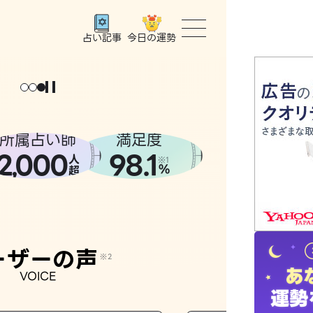
今日の運勢
占い記事
トップ
ユーザー
所属占い師
満足度
2
000
98.1
,
人
相談事例
※1
%
超
占いの流
おすすめ
ーザーの声
※2
VOICE
よくある