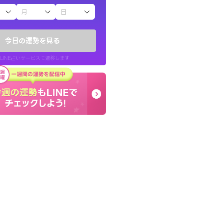
子（占）12星座占い
かったです。今は
しんどくなってましたが
時期ですね。頑
セージを読み返してお守
今日の運勢を見る
す。
LINE占いサービスに遷移します
30代 女性
LINE占いを開く
リ内のサービスページへ遷移します