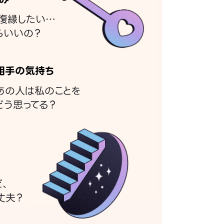
復縁したい…
らいいの？
相手の気持ち
あの人は私のことを
どう思ってる？
ど、
丈夫？