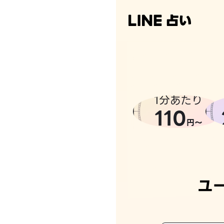
1分あたり
110
円〜
ユ