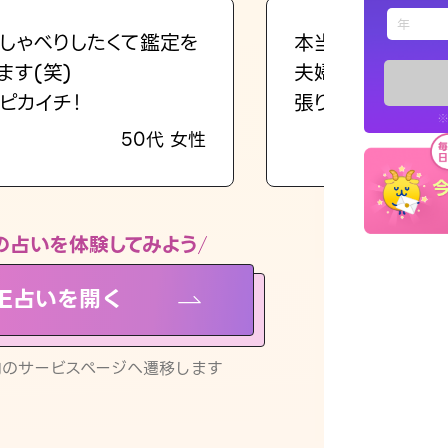
えもじの
しゃべりしたくて鑑定を
本当に相談してよ
ます(笑)
夫婦で乗り越える
占い記事
ピカイチ！
張ります！
※
50代 女性
お知らせ
の占いを体験してみよう
NE占いを開く
※LINEアプ
リ内のサービスページへ遷移します