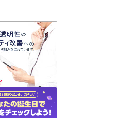
の声
れ
の占い師
質問