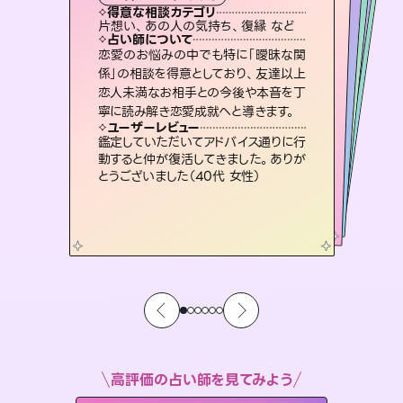
霊視・オーラ
ルーン
スピリチュアル・リーディング
スピリチュアル・リーディング
タロット
得意な相談カテゴリ
得意な相談カテゴリ
得意な相談カテゴリ
スピリチュアル・リーディング
得意な相談カテゴリ
得意な相談カテゴリ
片想い、あの人の気持ち、復縁 など
恋愛総合、あの人の気持ち など
恋愛総合、片想い、二人の未来 など
片想い、あの人の気持ち、復縁 など
得意な相談カテゴリ
出逢い、片想い、復縁 など
片想い、二人の未来、年の差 など
占い師について
占い師について
占い師について
占い師について
占い師について
占い師について
未来には何パターンもの選択肢があり
ます。不安で視えにくくなっているあな
たの素敵な未来を見つけ、その未来を
復縁、恋愛、不倫の行方、同性愛や片
思い、仕事関係や借金問題まで知りた
いことや心の負担になっていることを
霊視×オラクルカードを使って「今」と
「未来」そして「気になるあの人の気持
ち」まで丁寧に読み解き、恋や人生のヒ
恋愛のお悩みの中でも特に「曖昧な関
連絡再開、復縁、成就などの報告実績
多数。セラピストとして2万超の施術経
験があるからこそできる鑑定で、より良
係」の相談を得意としており、友達以上
恋人未満なお相手との今後や本音を丁
選択できるようアドバイスします。
3,700年以上の歴史を持つ東洋最古の占術「易占」で詳細まで占い、幸せへ向かう道筋を示します。厳しい結果にも具体的な対策をお伝えします。
紐解き、背中をそっと押して導きます。
い未来をサポートします。
ントを優しく引き出します。
ユーザーレビュー
ユーザーレビュー
寧に読み解き恋愛成就へと導きます。
ユーザーレビュー
ユーザーレビュー
職場の人の性質や人間関係、本心など
本当によく視えていてびっくり。対策が
ユーザーレビュー
複雑な背景もしっかり聞いて鑑定して
いただけました。気持ちが楽になりまし
とても心温まる鑑定でした。しかもこち
らは何も言っていないのに視えていらっ
安心感のあり、言い切ってくれる所や濁
さない鑑定のおかげで、毎回自分の気
ユーザーレビュー
不安な気持ちが嘘みたいに晴れまし
た…！よく視えていらっしゃるんだなと
打てて前向きになれます（40代）
鑑定していただいてアドバイス通りに行
た（50代 女性）
しゃるんだなと驚きです（30代女性）
持ちを整えられます（30代 男性）
動すると仲が復活してきました。ありが
感じました（40代 女性）
とうございました（40代 女性）
高評価の占い師を見てみよう