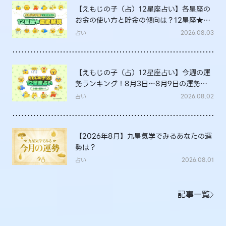
【えもじの子（占）12星座占い】各星座の
お金の使い方と貯金の傾向は？12星座★徹
底解説
占い
2026.08.03
【えもじの子（占）12星座占い】今週の運
勢ランキング！8月3日～8月9日の運勢
は？
占い
2026.08.02
【2026年8月】九星気学でみるあなたの運
勢は？
占い
2026.08.01
記事一覧