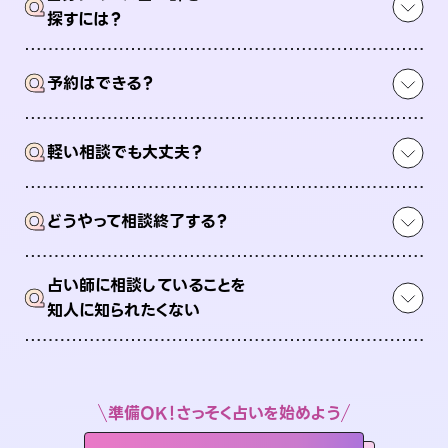
Q
探すには？
Q
予約はできる？
Q
軽い相談でも大丈夫？
Q
どうやって相談終了する？
占い師に相談していることを
Q
知人に知られたくない
準備OK！さっそく占いを始めよう