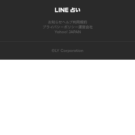
お知らせ
ヘルプ
利用規約
プライバシーポリシー
運営会社
Yahoo! JAPAN
©LY Corporation
このコンテンツは掲載が終了しました | LINE占い