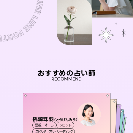
おすすめの占い師
RECOMMEND
桃源珠羽
おう 霊感オラクル
（
とうげんみう
）
アイリス -iris-
彗望
未来視師＊花
霊視・オーラ
タロット
（
すいぼう
霊視・オーラ
）
セラピスト理恵
西洋占星術
タロット
霊視・オーラ
霊視・オーラ
透視
スピリチュアル・リーディング
オラクルカード
心理学