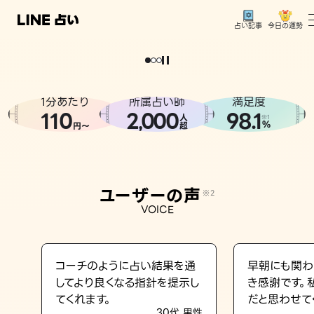
今日の運勢
占い記事
。
どうせなら
運
気
を
味
方
に
し
た
い
、
恋
も
仕
事
も
トップ
ユーザーの声
1分あたり
所属占い師
満足度
相談事例
110
2
000
98.1
,
人
※1
%
円〜
超
占いの流れ
おすすめの占い師
ユーザーの声
※2
よくある質問
VOICE
えもじの子（占）12星座占い
占い記事
コーチのように占い結果を通
早朝にも関わ
してより良くなる指針を提示し
き感謝です。
お知らせ
てくれます。
だと思わせて
30代 男性