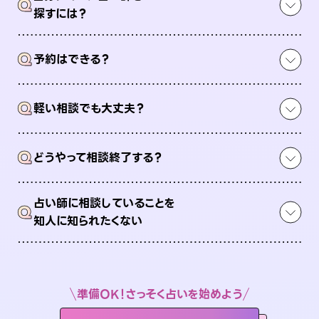
Q
探すには？
Q
予約はできる？
Q
軽い相談でも大丈夫？
Q
どうやって相談終了する？
占い師に相談していることを
Q
知人に知られたくない
準備OK！さっそく占いを始めよう