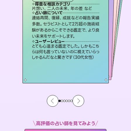
霊視・オーラ
オラクルカード
スピリチュアル・リーディング
ルーン
透視
得意な相談カテゴリ
得意な相談カテゴリ
得意な相談カテゴリ
スピリチュアル・リーディング
得意な相談カテゴリ
得意な相談カテゴリ
片想い、二人の未来、年の差 など
出逢い、片想い、復縁 など
恋愛総合、あの人の気持ち など
片想い、あの人の気持ち、復縁 など
得意な相談カテゴリ
恋愛総合、片想い、二人の未来 など
片想い、あの人の気持ち、復縁 など
占い師について
占い師について
占い師について
占い師について
占い師について
占い師について
復縁、恋愛、不倫の行方、同性愛や片
思い、仕事関係や借金問題まで知りた
いことや心の負担になっていることを
霊視×オラクルカードを使って「今」と
「未来」そして「気になるあの人の気持
ち」まで丁寧に読み解き、恋や人生のヒ
未来には何パターンもの選択肢があり
ます。不安で視えにくくなっているあな
たの素敵な未来を見つけ、その未来を
連絡再開、復縁、成就などの報告実績
3,700年以上の歴史を持つ東洋最古の
占術「易占」で詳細まで占い、幸せへ向
かう道筋を示します。厳しい結果にも具
多数。セラピストとして2万超の施術経
験があるからこそできる鑑定で、より良
紐解き、背中をそっと押して導きます。
恋愛のお悩みの中でも特に「曖昧な関係」の相談を得意としており、友達以上恋人未満なお相手との今後や本音を丁寧に読み解き恋愛成就へと導きます。
ントを優しく引き出します。
体的な対策をお伝えします。
選択できるようアドバイスします。
ユーザーレビュー
ユーザーレビュー
い未来をサポートします。
ユーザーレビュー
ユーザーレビュー
安心感のあり、言い切ってくれる所や濁
さない鑑定のおかげで、毎回自分の気
ユーザーレビュー
鑑定していただいてアドバイス通りに行
動すると仲が復活してきました。ありが
複雑な背景もしっかり聞いて鑑定して
いただけました。気持ちが楽になりまし
不安な気持ちが嘘みたいに晴れまし
た…！よく視えていらっしゃるんだなと
ユーザーレビュー
職場の人の性質や人間関係、本心など
本当によく視えていてびっくり。対策が
持ちを整えられます（30代 男性）
とても心温まる鑑定でした。しかもこち
とうございました（40代 女性）
た（50代 女性）
感じました（40代 女性）
らは何も言っていないのに視えていらっ
打てて前向きになれます（40代）
しゃるんだなと驚きです（30代女性）
高評価の占い師を見てみよう