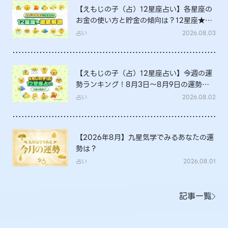
【えもじの子（占）12星座占い】各星座の
お金の使い方と貯金の傾向は？12星座★徹
底解説
占い
2026.08.03
【えもじの子（占）12星座占い】今週の運
勢ランキング！8月3日～8月9日の運勢
は？
占い
2026.08.02
【2026年8月】九星気学でみるあなたの運
勢は？
占い
2026.08.01
記事一覧