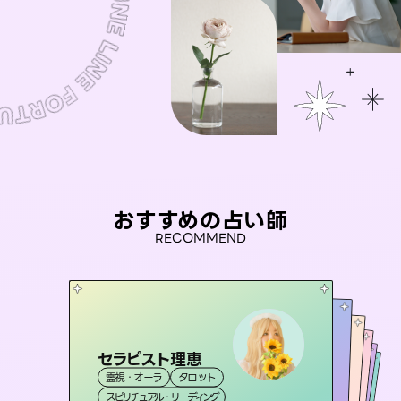
おすすめの占い師
RECOMMEND
セラピスト理恵
未来視師＊花
おう 霊感オラクル
桃源珠羽
アイリス -iris-
霊視・オーラ
タロット
霊視・オーラ
（
とうげんみう
心理学
彗望
霊視・オーラ
）
霊視・オーラ
（
すいぼう
西洋占星術
タロット
スピリチュアル・リーディング
）
スピリチュアル・リーディング
タロット