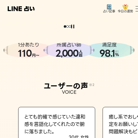
今日の運勢
占い記事
。
どうせなら
運
気
を
味
方
に
し
た
い
、
恋
も
仕
事
も
トップ
ユーザーの声
1分あたり
所属占い師
満足度
相談事例
110
2
000
98.1
,
人
※1
%
円〜
超
占いの流れ
おすすめの占い師
ユーザーの声
※2
よくある質問
VOICE
えもじの子（占）12星座占い
占い記事
とても的確で感じていた違和
癒し系でおし
感を言語化してくれたので腑
定をお願いし
お知らせ
に落ちました。
問題解決もピ
30代 女性