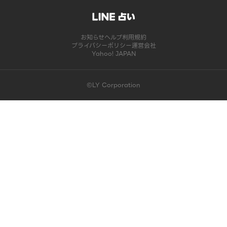
お知らせ
ヘルプ
利用規約
プライバシーポリシー
運営会社
Yahoo! JAPAN
©LY Corporation
このコンテンツは掲載が終了しました | LINE占い