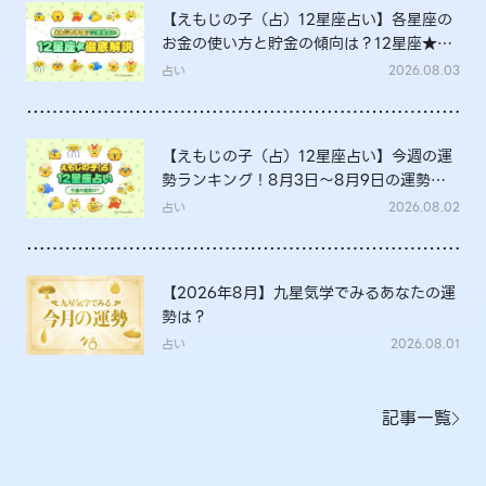
【えもじの子（占）12星座占い】各星座の
お金の使い方と貯金の傾向は？12星座★徹
底解説
占い
2026.08.03
【えもじの子（占）12星座占い】今週の運
勢ランキング！8月3日～8月9日の運勢
は？
占い
2026.08.02
【2026年8月】九星気学でみるあなたの運
勢は？
占い
2026.08.01
記事一覧