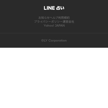
お知らせ
ヘルプ
利用規約
プライバシーポリシー
運営会社
Yahoo! JAPAN
©LY Corporation
このコンテンツは掲載が終了しました | LINE占い