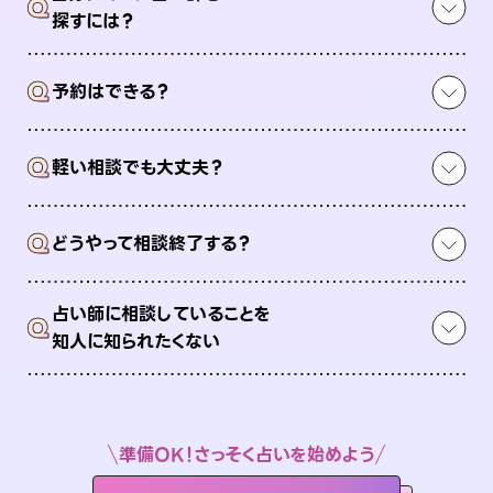
Q
探すには？
Q
予約はできる？
Q
軽い相談でも大丈夫？
Q
どうやって相談終了する？
占い師に相談していることを
Q
知人に知られたくない
準備OK！さっそく占いを始めよう