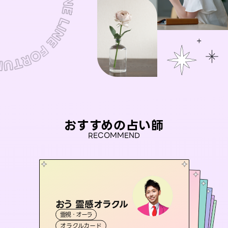
おすすめの占い師
RECOMMEND
おう 霊感オラクル
桃源珠羽
彗望
（
とうげんみう
）
未来視師＊花
（
すいぼう
アイリス -iris-
）
霊視・オーラ
霊視・オーラ
タロット
セラピスト理恵
霊視・オーラ
霊視・オーラ
透視
西洋占星術
心理学
オラクルカード
スピリチュアル・リーディング
タロット