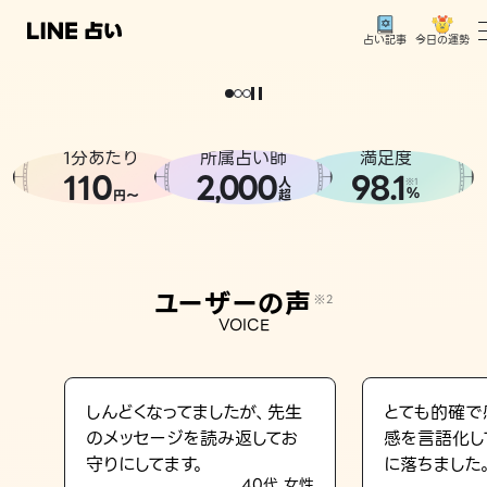
今日の運勢
占い記事
。
どうせなら
運
気
を
味
方
に
し
た
い
、
恋
も
仕
事
も
トップ
ユーザーの声
1分あたり
所属占い師
満足度
相談事例
110
2
000
98.1
,
人
※1
%
円〜
超
占いの流れ
おすすめの占い師
ユーザーの声
※2
よくある質問
VOICE
えもじの子（占）12星座占い
占い記事
しんどくなってましたが、先生
とても的確で
のメッセージを読み返してお
感を言語化し
お知らせ
守りにしてます。
に落ちました
40代 女性