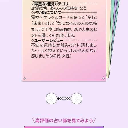
霊視・オーラ
スピリチュアル・リーディング
スピリチュアル・リーディング
ルーン
タロット
得意な相談カテゴリ
得意な相談カテゴリ
得意な相談カテゴリ
スピリチュアル・リーディング
得意な相談カテゴリ
得意な相談カテゴリ
恋愛総合、あの人の気持ち など
片想い、あの人の気持ち、復縁 など
片想い、あの人の気持ち、復縁 など
出逢い、片想い、復縁 など
得意な相談カテゴリ
恋愛総合、片想い、二人の未来 など
片想い、二人の未来、年の差 など
占い師について
占い師について
占い師について
占い師について
占い師について
占い師について
復縁、恋愛、不倫の行方、同性愛や片
思い、仕事関係や借金問題まで知りた
いことや心の負担になっていることを
3,700年以上の歴史を持つ東洋最古の
占術「易占」で詳細まで占い、幸せへ向
かう道筋を示します。厳しい結果にも具
恋愛のお悩みの中でも特に「曖昧な関
係」の相談を得意としており、友達以上
恋人未満なお相手との今後や本音を丁
霊視×オラクルカードを使って「今」と
連絡再開、復縁、成就などの報告実績
多数。セラピストとして2万超の施術経
験があるからこそできる鑑定で、より良
「未来」そして「気になるあの人の気持
ち」まで丁寧に読み解き、恋や人生のヒ
紐解き、背中をそっと押して導きます。
未来には何パターンもの選択肢があります。不安で視えにくくなっているあなたの素敵な未来を見つけ、その未来を選択できるようアドバイスします。
体的な対策をお伝えします。
い未来をサポートします。
寧に読み解き恋愛成就へと導きます。
ユーザーレビュー
ユーザーレビュー
ントを優しく引き出します。
ユーザーレビュー
ユーザーレビュー
安心感のあり、言い切ってくれる所や濁
さない鑑定のおかげで、毎回自分の気
ユーザーレビュー
職場の人の性質や人間関係、本心など
本当によく視えていてびっくり。対策が
とても心温まる鑑定でした。しかもこち
らは何も言っていないのに視えていらっ
複雑な背景もしっかり聞いて鑑定して
いただけました。気持ちが楽になりまし
ユーザーレビュー
鑑定していただいてアドバイス通りに行
動すると仲が復活してきました。ありが
持ちを整えられます（30代 男性）
不安な気持ちが嘘みたいに晴れまし
打てて前向きになれます（40代）
しゃるんだなと驚きです（30代女性）
た（50代 女性）
た…！よく視えていらっしゃるんだなと
とうございました（40代 女性）
感じました（40代 女性）
高評価の占い師を見てみよう