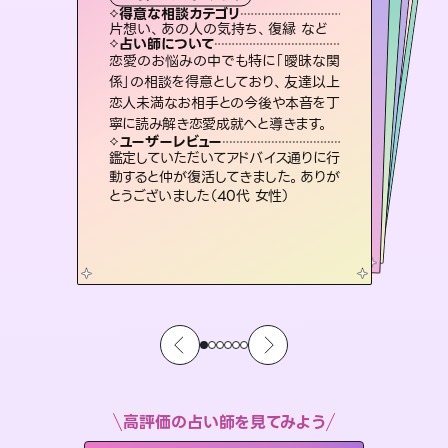
霊視・オーラ
スピリチュアル・リーディング
ルーン
オラクルカード
タロット
得意な相談カテゴリ
得意な相談カテゴリ
得意な相談カテゴリ
スピリチュアル・リーディング
得意な相談カテゴリ
得意な相談カテゴリ
片想い、あの人の気持ち、復縁 など
出逢い、片想い、復縁 など
片想い、あの人の気持ち、復縁 など
恋愛総合、片想い、二人の未来 など
得意な相談カテゴリ
恋愛総合、あの人の気持ち など
片想い、二人の未来、年の差 など
占い師について
占い師について
占い師について
占い師について
占い師について
占い師について
霊視×オラクルカードを使って「今」と
「未来」そして「気になるあの人の気持
ち」まで丁寧に読み解き、恋や人生のヒ
3,700年以上の歴史を持つ東洋最古の
占術「易占」で詳細まで占い、幸せへ向
かう道筋を示します。厳しい結果にも具
未来には何パターンもの選択肢があり
ます。不安で視えにくくなっているあな
たの素敵な未来を見つけ、その未来を
恋愛のお悩みの中でも特に「曖昧な関
連絡再開、復縁、成就などの報告実績
多数。セラピストとして2万超の施術経
験があるからこそできる鑑定で、より良
係」の相談を得意としており、友達以上
恋人未満なお相手との今後や本音を丁
ントを優しく引き出します。
復縁、恋愛、不倫の行方、同性愛や片思い、仕事関係や借金問題まで知りたいことや心の負担になっていることを紐解き、背中をそっと押して導きます。
体的な対策をお伝えします。
い未来をサポートします。
選択できるようアドバイスします。
ユーザーレビュー
ユーザーレビュー
寧に読み解き恋愛成就へと導きます。
ユーザーレビュー
ユーザーレビュー
不安な気持ちが嘘みたいに晴れまし
た…！よく視えていらっしゃるんだなと
ユーザーレビュー
安心感のあり、言い切ってくれる所や濁
さない鑑定のおかげで、毎回自分の気
とても心温まる鑑定でした。しかもこち
らは何も言っていないのに視えていらっ
複雑な背景もしっかり聞いて鑑定して
いただけました。気持ちが楽になりまし
ユーザーレビュー
職場の人の性質や人間関係、本心など
本当によく視えていてびっくり。対策が
感じました（40代 女性）
鑑定していただいてアドバイス通りに行
持ちを整えられます（30代 男性）
しゃるんだなと驚きです（30代女性）
た（50代 女性）
動すると仲が復活してきました。ありが
打てて前向きになれます（40代）
とうございました（40代 女性）
高評価の占い師を見てみよう