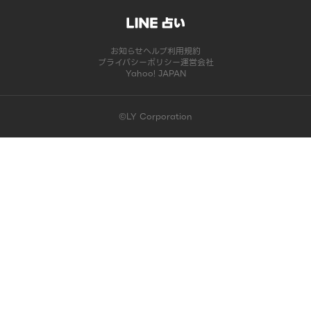
お知らせ
ヘルプ
利用規約
プライバシーポリシー
運営会社
Yahoo! JAPAN
©LY Corporation
このコンテンツは掲載が終了しました | LINE占い