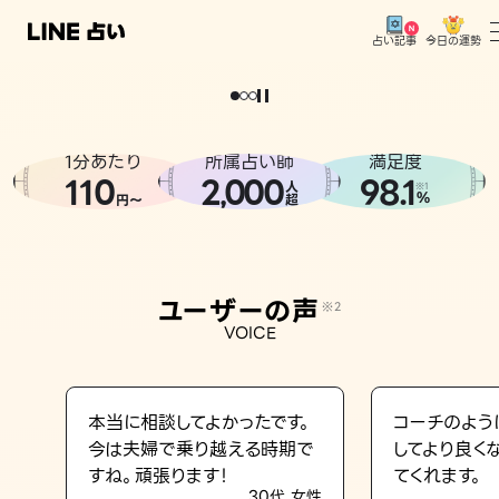
今日の運勢
占い記事
。
どうせなら
運
気
を
味
方
に
し
た
い
、
恋
も
仕
事
も
トップ
ユーザーの声
1分あたり
所属占い師
満足度
相談事例
110
2
000
98.1
,
人
※1
%
円〜
超
占いの流れ
おすすめの占い師
ユーザーの声
※2
よくある質問
VOICE
えもじの子（占）12星座占い
占い記事
本当に相談してよかったです。
コーチのよう
今は夫婦で乗り越える時期で
してより良く
お知らせ
すね。頑張ります！
てくれます。
30代 女性