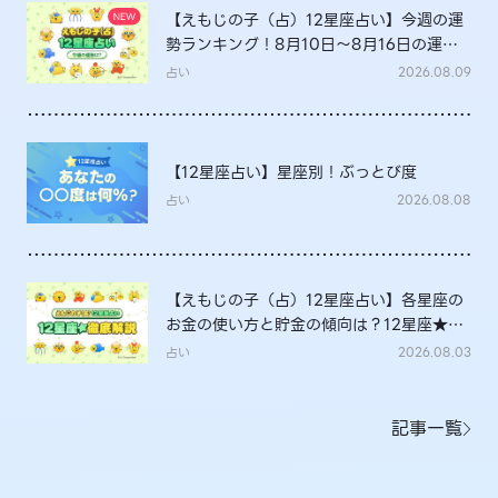
【えもじの子（占）12星座占い】今週の運
勢ランキング！8月10日～8月16日の運勢
は？
占い
2026.08.09
【12星座占い】星座別！ぶっとび度
占い
2026.08.08
【えもじの子（占）12星座占い】各星座の
お金の使い方と貯金の傾向は？12星座★徹
底解説
占い
2026.08.03
記事一覧