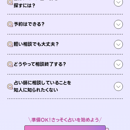
Q
探すには？
Q
予約はできる？
Q
軽い相談でも大丈夫？
Q
どうやって相談終了する？
占い師に相談していることを
Q
知人に知られたくない
準備OK！さっそく占いを始めよう