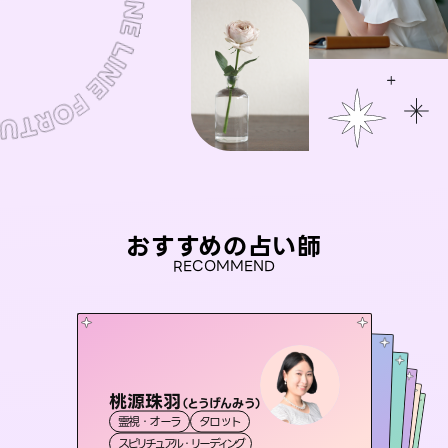
おすすめの占い師
RECOMMEND
桃源珠羽
未来視師＊花
（
とうげんみう
）
彗望
アイリス -iris-
（
すいぼう
おう 霊感オラクル
）
霊視・オーラ
タロット
霊視・オーラ
心理学
セラピスト理恵
霊視・オーラ
西洋占星術
透視
霊視・オーラ
タロット
スピリチュアル・リーディング
スピリチュアル・リーディング