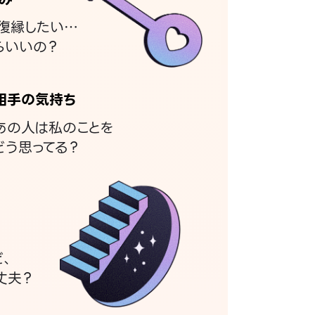
復縁したい…
らいいの？
相手の気持ち
あの人は私のことを
どう思ってる？
ど、
丈夫？