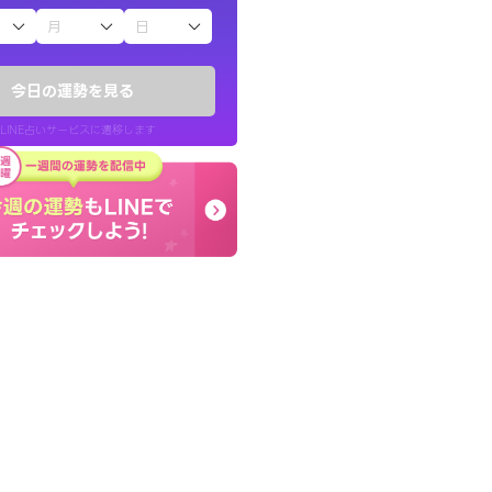
子（占）12星座占い
かったです。今は
癒し系でおしゃべりした
時期ですね。頑
お願いしてます(笑)
今日の運勢を見る
問題解決もピカイチ！
LINE占いサービスに遷移します
30代 女性
LINE占いを開く
リ内のサービスページへ遷移します