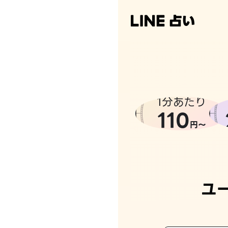
1分あたり
110
円〜
ユ