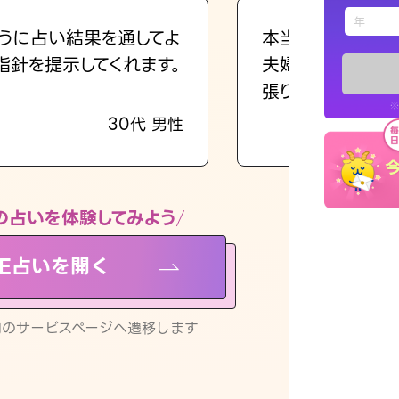
えもじの
うに占い結果を通してよ
本当に相談してよ
指針を提示してくれます。
夫婦で乗り越える
占い記事
張ります！
※
30代 男性
お知らせ
の占いを体験してみよう
NE占いを開く
※LINEアプ
リ内のサービスページへ遷移します