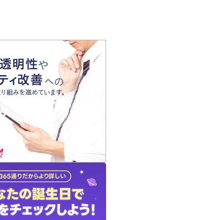
の声
れ
の占い師
質問