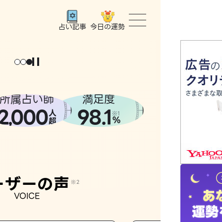
今日の運勢
占い記事
トップ
ユーザー
所属占い師
満足度
2
000
98.1
,
人
相談事例
※1
%
超
占いの流
おすすめ
ーザーの声
※2
VOICE
よくある