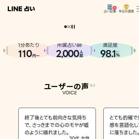
今日の運勢
占い記事
。
どうせなら
運
気
を
味
方
に
し
た
い
、
恋
も
仕
事
も
トップ
ユーザーの声
1分あたり
所属占い師
満足度
相談事例
110
2
000
98.1
,
人
※1
%
円〜
超
占いの流れ
おすすめの占い師
ユーザーの声
※2
よくある質問
VOICE
えもじの子（占）12星座占い
占い記事
終了後とても前向きな気持ち
とても的確で
で、さっきまでの心のモヤが嘘
感を言語化し
お知らせ
のように晴れました。
に落ちました
30代 女性