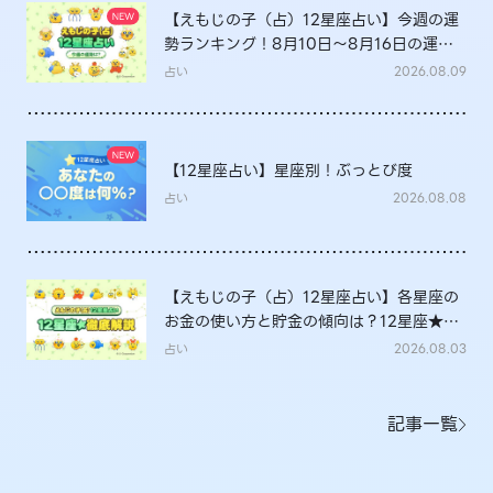
【えもじの子（占）12星座占い】今週の運
勢ランキング！8月10日～8月16日の運勢
は？
占い
2026.08.09
【12星座占い】星座別！ぶっとび度
占い
2026.08.08
【えもじの子（占）12星座占い】各星座の
お金の使い方と貯金の傾向は？12星座★徹
底解説
占い
2026.08.03
記事一覧