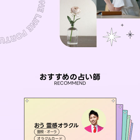
おすすめの占い師
RECOMMEND
おう 霊感オラクル
アイリス -iris-
彗望
セラピスト理恵
（
すいぼう
桃源珠羽
）
霊視・オーラ
西洋占星術
タロット
未来視師＊花
霊視・オーラ
（
とうげんみう
霊視・オーラ
透視
霊視・オーラ
）
タロット
オラクルカード
ルーン