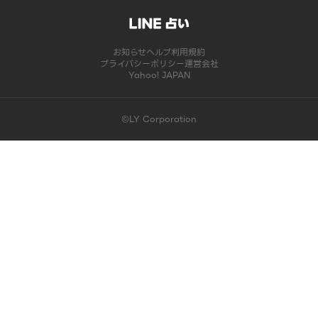
お知らせ
ヘルプ
利用規約
プライバシーポリシー
運営会社
Yahoo! JAPAN
©LY Corporation
このコンテンツは掲載が終了しました | LINE占い