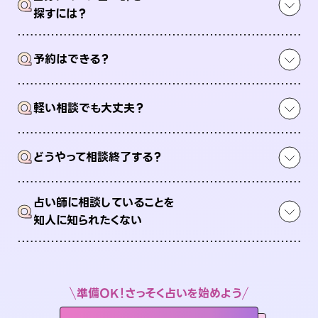
Q
探すには？
Q
予約はできる？
Q
軽い相談でも大丈夫？
Q
どうやって相談終了する？
占い師に相談していることを
Q
知人に知られたくない
準備OK！さっそく占いを始めよう