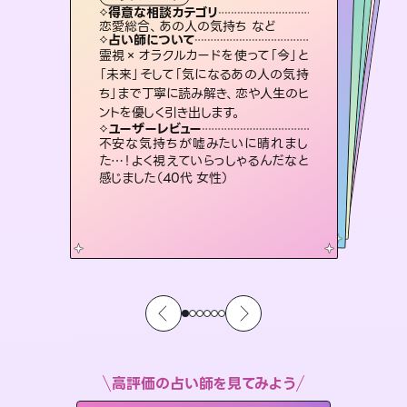
タロット
霊視・オーラ
スピリチュアル・リーディング
スピリチュアル・リーディング
スピリチュアル・リーディング
心理学
得意な相談カテゴリ
得意な相談カテゴリ
得意な相談カテゴリ
スピリチュアル・リーディング
得意な相談カテゴリ
得意な相談カテゴリ
恋愛総合、あの人の気持ち など
恋愛総合、片想い、二人の未来 など
片想い、あの人の気持ち、復縁 など
片想い、二人の未来、年の差 など
得意な相談カテゴリ
片想い、あの人の気持ち、復縁 など
出逢い、片想い、復縁 など
占い師について
占い師について
占い師について
占い師について
占い師について
占い師について
恋愛のお悩みの中でも特に「曖昧な関
係」の相談を得意としており、友達以上
恋人未満なお相手との今後や本音を丁
3,700年以上の歴史を持つ東洋最古の
占術「易占」で詳細まで占い、幸せへ向
かう道筋を示します。厳しい結果にも具
復縁、恋愛、不倫の行方、同性愛や片
思い、仕事関係や借金問題まで知りた
いことや心の負担になっていることを
霊視×オラクルカードを使って「今」と
未来には何パターンもの選択肢があり
ます。不安で視えにくくなっているあな
たの素敵な未来を見つけ、その未来を
「未来」そして「気になるあの人の気持
ち」まで丁寧に読み解き、恋や人生のヒ
寧に読み解き恋愛成就へと導きます。
連絡再開、復縁、成就などの報告実績多数。セラピストとして2万超の施術経験があるからこそできる鑑定で、より良い未来をサポートします。
体的な対策をお伝えします。
選択できるようアドバイスします。
紐解き、背中をそっと押して導きます。
ユーザーレビュー
ユーザーレビュー
ントを優しく引き出します。
ユーザーレビュー
ユーザーレビュー
鑑定していただいてアドバイス通りに行
動すると仲が復活してきました。ありが
ユーザーレビュー
とても心温まる鑑定でした。しかもこち
らは何も言っていないのに視えていらっ
職場の人の性質や人間関係、本心など
本当によく視えていてびっくり。対策が
複雑な背景もしっかり聞いて鑑定して
いただけました。気持ちが楽になりまし
ユーザーレビュー
安心感のあり、言い切ってくれる所や濁
さない鑑定のおかげで、毎回自分の気
とうございました（40代 女性）
不安な気持ちが嘘みたいに晴れまし
しゃるんだなと驚きです（30代女性）
打てて前向きになれます（40代）
た（50代 女性）
た…！よく視えていらっしゃるんだなと
持ちを整えられます（30代 男性）
感じました（40代 女性）
高評価の占い師を見てみよう