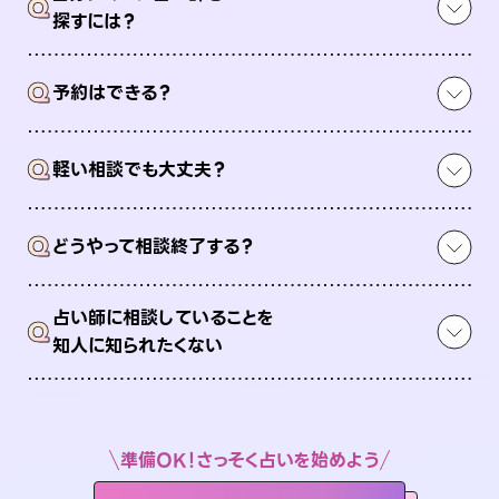
Q
探すには？
Q
予約はできる？
Q
軽い相談でも大丈夫？
Q
どうやって相談終了する？
占い師に相談していることを
Q
知人に知られたくない
準備OK！さっそく占いを始めよう