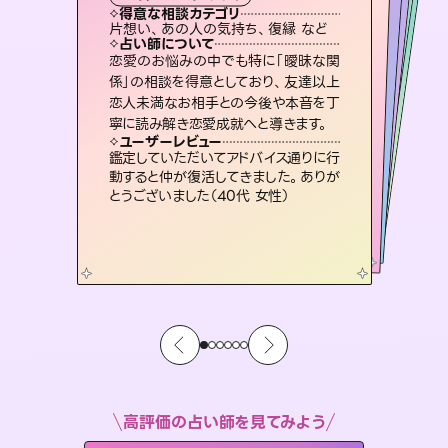
タロット
霊視・オーラ
ルーン
スピリチュアル・リーディング
スピリチュアル・リーディング
透視
得意な相談カテゴリ
得意な相談カテゴリ
得意な相談カテゴリ
スピリチュアル・リーディング
得意な相談カテゴリ
得意な相談カテゴリ
片想い、あの人の気持ち、復縁 など
恋愛総合、あの人の気持ち など
恋愛総合、片想い、二人の未来 など
出逢い、片想い、復縁 など
得意な相談カテゴリ
片想い、二人の未来、年の差 など
片想い、あの人の気持ち、復縁 など
占い師について
占い師について
占い師について
占い師について
占い師について
占い師について
連絡再開、復縁、成就などの報告実績
多数。セラピストとして2万超の施術経
験があるからこそできる鑑定で、より良
復縁、恋愛、不倫の行方、同性愛や片
思い、仕事関係や借金問題まで知りた
いことや心の負担になっていることを
霊視×オラクルカードを使って「今」と
「未来」そして「気になるあの人の気持
ち」まで丁寧に読み解き、恋や人生のヒ
恋愛のお悩みの中でも特に「曖昧な関
3,700年以上の歴史を持つ東洋最古の
占術「易占」で詳細まで占い、幸せへ向
かう道筋を示します。厳しい結果にも具
係」の相談を得意としており、友達以上
恋人未満なお相手との今後や本音を丁
い未来をサポートします。
未来には何パターンもの選択肢があります。不安で視えにくくなっているあなたの素敵な未来を見つけ、その未来を選択できるようアドバイスします。
紐解き、背中をそっと押して導きます。
体的な対策をお伝えします。
ントを優しく引き出します。
ユーザーレビュー
ユーザーレビュー
寧に読み解き恋愛成就へと導きます。
ユーザーレビュー
ユーザーレビュー
とても心温まる鑑定でした。しかもこち
らは何も言っていないのに視えていらっ
ユーザーレビュー
職場の人の性質や人間関係、本心など
本当によく視えていてびっくり。対策が
複雑な背景もしっかり聞いて鑑定して
いただけました。気持ちが楽になりまし
安心感のあり、言い切ってくれる所や濁
さない鑑定のおかげで、毎回自分の気
ユーザーレビュー
不安な気持ちが嘘みたいに晴れまし
た…！よく視えていらっしゃるんだなと
しゃるんだなと驚きです（30代女性）
鑑定していただいてアドバイス通りに行
打てて前向きになれます（40代）
た（50代 女性）
持ちを整えられます（30代 男性）
動すると仲が復活してきました。ありが
感じました（40代 女性）
とうございました（40代 女性）
高評価の占い師を見てみよう