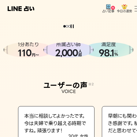
今日の運勢
占い記事
。
どうせなら
運
気
を
味
方
に
し
た
い
、
恋
も
仕
事
も
トップ
ユーザーの声
1分あたり
所属占い師
満足度
相談事例
110
2
000
98.1
,
人
※1
%
円〜
超
占いの流れ
おすすめの占い師
ユーザーの声
※2
よくある質問
VOICE
えもじの子（占）12星座占い
占い記事
本当に相談してよかったです。
早朝にも関わ
今は夫婦で乗り越える時期で
き感謝です。
お知らせ
すね。頑張ります！
だと思わせて
30代 女性