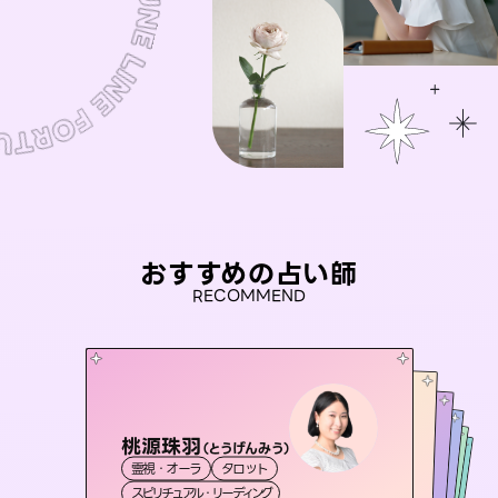
おすすめの占い師
RECOMMEND
桃源珠羽
おう 霊感オラクル
（
とうげんみう
）
アイリス -iris-
未来視師＊花
セラピスト理恵
霊視・オーラ
タロット
霊視・オーラ
彗望
西洋占星術
タロット
霊視・オーラ
（
すいぼう
霊視・オーラ
心理学
スピリチュアル・リーディング
）
オラクルカード