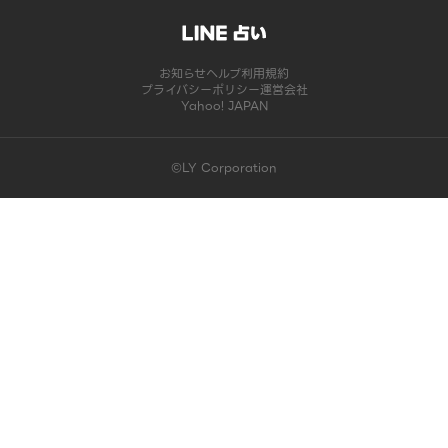
お知らせ
ヘルプ
利用規約
プライバシーポリシー
運営会社
Yahoo! JAPAN
©LY Corporation
このコンテンツは掲載が終了しました | LINE占い