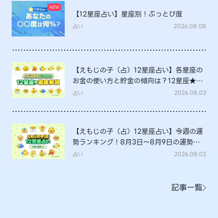
【12星座占い】星座別！ぶっとび度
占い
2026.08.08
【えもじの子（占）12星座占い】各星座の
お金の使い方と貯金の傾向は？12星座★徹
底解説
占い
2026.08.03
【えもじの子（占）12星座占い】今週の運
勢ランキング！8月3日～8月9日の運勢
は？
占い
2026.08.02
記事一覧