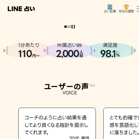
今日の運勢
占い記事
。
どうせなら
運
気
を
味
方
に
し
た
い
、
恋
も
仕
事
も
トップ
ユーザーの声
1分あたり
所属占い師
満足度
相談事例
110
2
000
98.1
,
人
※1
%
円〜
超
占いの流れ
おすすめの占い師
ユーザーの声
※2
よくある質問
VOICE
えもじの子（占）12星座占い
占い記事
コーチのように占い結果を通
とても的確で
してより良くなる指針を提示し
感を言語化し
お知らせ
てくれます。
に落ちました
30代 男性