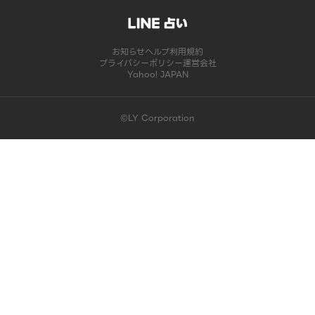
お知らせ
ヘルプ
利用規約
プライバシーポリシー
運営会社
Yahoo! JAPAN
©LY Corporation
このコンテンツは掲載が終了しました | LINE占い