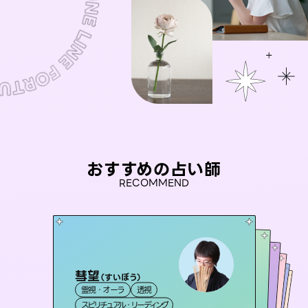
おすすめの占い師
RECOMMEND
彗望
セラピスト理恵
（
すいぼう
）
アイリス -iris-
桃源珠羽
未来視師＊花
霊視・オーラ
透視
霊視・オーラ
（
とうげんみう
タロット
おう 霊感オラクル
西洋占星術
）
タロット
霊視・オーラ
霊視・オーラ
タロット
スピリチュアル・リーディング
スピリチュアル・リーディング
心理学