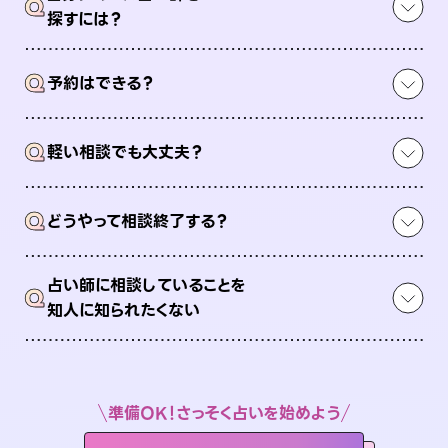
Q
探すには？
Q
予約はできる？
Q
軽い相談でも大丈夫？
Q
どうやって相談終了する？
占い師に相談していることを
Q
知人に知られたくない
準備OK！さっそく占いを始めよう