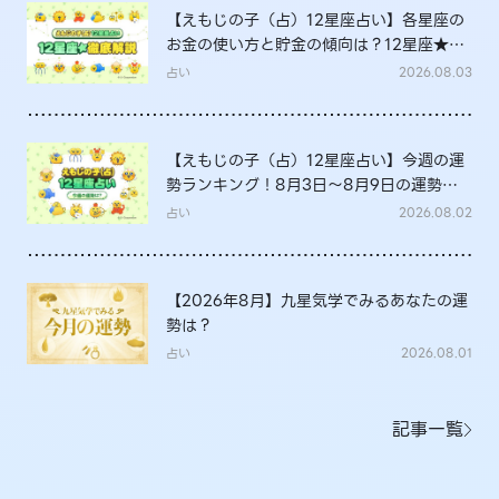
【えもじの子（占）12星座占い】各星座の
お金の使い方と貯金の傾向は？12星座★徹
底解説
占い
2026.08.03
【えもじの子（占）12星座占い】今週の運
勢ランキング！8月3日～8月9日の運勢
は？
占い
2026.08.02
【2026年8月】九星気学でみるあなたの運
勢は？
占い
2026.08.01
記事一覧