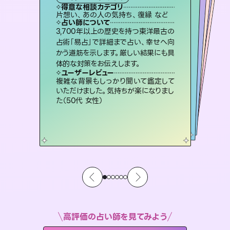
霊視・オーラ
ルーン
スピリチュアル・リーディング
スピリチュアル・リーディング
得意な相談カテゴリ
得意な相談カテゴリ
得意な相談カテゴリ
オラクルカード
得意な相談カテゴリ
得意な相談カテゴリ
片想い、あの人の気持ち、復縁 など
片想い、二人の未来、年の差 など
恋愛総合、片想い、二人の未来 など
片想い、あの人の気持ち、復縁 など
得意な相談カテゴリ
出逢い、片想い、復縁 など
恋愛総合、あの人の気持ち など
占い師について
占い師について
占い師について
占い師について
占い師について
占い師について
未来には何パターンもの選択肢があり
ます。不安で視えにくくなっているあな
たの素敵な未来を見つけ、その未来を
復縁、恋愛、不倫の行方、同性愛や片
思い、仕事関係や借金問題まで知りた
いことや心の負担になっていることを
連絡再開、復縁、成就などの報告実績
多数。セラピストとして2万超の施術経
験があるからこそできる鑑定で、より良
3,700年以上の歴史を持つ東洋最古の
霊視×オラクルカードを使って「今」と
「未来」そして「気になるあの人の気持
ち」まで丁寧に読み解き、恋や人生のヒ
占術「易占」で詳細まで占い、幸せへ向
かう道筋を示します。厳しい結果にも具
選択できるようアドバイスします。
恋愛のお悩みの中でも特に「曖昧な関係」の相談を得意としており、友達以上恋人未満なお相手との今後や本音を丁寧に読み解き恋愛成就へと導きます。
紐解き、背中をそっと押して導きます。
ントを優しく引き出します。
い未来をサポートします。
ユーザーレビュー
ユーザーレビュー
体的な対策をお伝えします。
ユーザーレビュー
ユーザーレビュー
職場の人の性質や人間関係、本心など
本当によく視えていてびっくり。対策が
ユーザーレビュー
鑑定していただいてアドバイス通りに行
動すると仲が復活してきました。ありが
不安な気持ちが嘘みたいに晴れまし
た…！よく視えていらっしゃるんだなと
安心感のあり、言い切ってくれる所や濁
さない鑑定のおかげで、毎回自分の気
ユーザーレビュー
とても心温まる鑑定でした。しかもこち
らは何も言っていないのに視えていらっ
打てて前向きになれます（40代）
複雑な背景もしっかり聞いて鑑定して
とうございました（40代 女性）
感じました（40代 女性）
持ちを整えられます（30代 男性）
いただけました。気持ちが楽になりまし
しゃるんだなと驚きです（30代女性）
た（50代 女性）
高評価の占い師を見てみよう