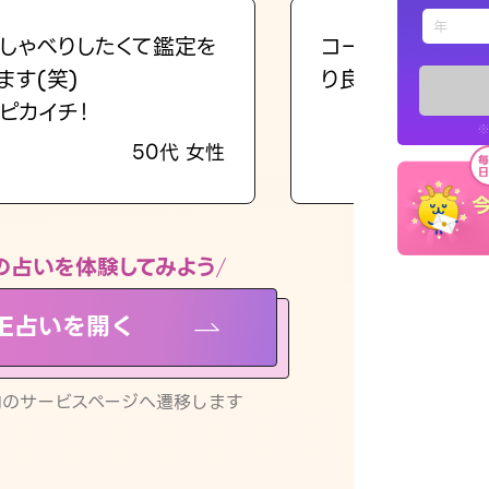
えもじの
しゃべりしたくて鑑定を
コーチのように占
ます(笑)
り良くなる指針を
占い記事
ピカイチ！
※
50代 女性
お知らせ
の占いを体験してみよう
NE占いを開く
※LINEアプ
リ内のサービスページへ遷移します