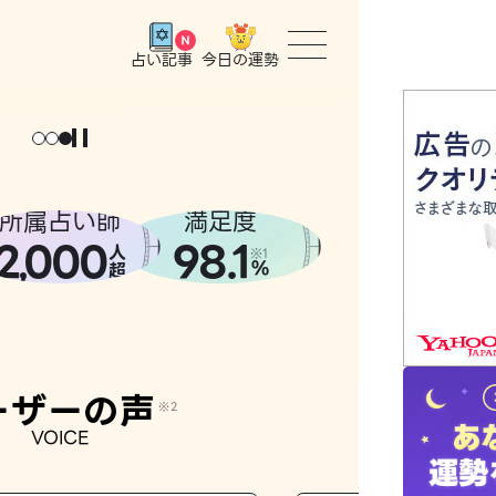
今日の運勢
占い記事
トップ
ユーザー
所属占い師
満足度
2
000
98.1
,
人
相談事例
※1
%
超
占いの流
おすすめ
ーザーの声
※2
VOICE
よくある