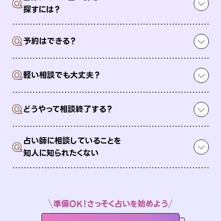
Q
探すには？
Q
予約はできる？
Q
軽い相談でも大丈夫？
Q
どうやって相談終了する？
占い師に相談していることを
Q
知人に知られたくない
準備OK！さっそく占いを始めよう