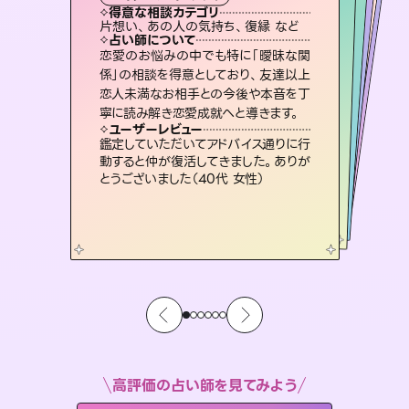
霊視・オーラ
スピリチュアル・リーディング
ルーン
オラクルカード
心理学
得意な相談カテゴリ
得意な相談カテゴリ
得意な相談カテゴリ
スピリチュアル・リーディング
得意な相談カテゴリ
得意な相談カテゴリ
片想い、あの人の気持ち、復縁 など
片想い、あの人の気持ち、復縁 など
片想い、二人の未来、年の差 など
恋愛総合、片想い、二人の未来 など
得意な相談カテゴリ
恋愛総合、あの人の気持ち など
出逢い、片想い、復縁 など
占い師について
占い師について
占い師について
占い師について
占い師について
占い師について
霊視×オラクルカードを使って「今」と
「未来」そして「気になるあの人の気持
ち」まで丁寧に読み解き、恋や人生のヒ
連絡再開、復縁、成就などの報告実績
多数。セラピストとして2万超の施術経
験があるからこそできる鑑定で、より良
3,700年以上の歴史を持つ東洋最古の
占術「易占」で詳細まで占い、幸せへ向
かう道筋を示します。厳しい結果にも具
恋愛のお悩みの中でも特に「曖昧な関
未来には何パターンもの選択肢があり
ます。不安で視えにくくなっているあな
たの素敵な未来を見つけ、その未来を
係」の相談を得意としており、友達以上
恋人未満なお相手との今後や本音を丁
ントを優しく引き出します。
復縁、恋愛、不倫の行方、同性愛や片思い、仕事関係や借金問題まで知りたいことや心の負担になっていることを紐解き、背中をそっと押して導きます。
い未来をサポートします。
選択できるようアドバイスします。
体的な対策をお伝えします。
ユーザーレビュー
ユーザーレビュー
寧に読み解き恋愛成就へと導きます。
ユーザーレビュー
ユーザーレビュー
不安な気持ちが嘘みたいに晴れまし
た…！よく視えていらっしゃるんだなと
ユーザーレビュー
安心感のあり、言い切ってくれる所や濁
さない鑑定のおかげで、毎回自分の気
職場の人の性質や人間関係、本心など
本当によく視えていてびっくり。対策が
とても心温まる鑑定でした。しかもこち
らは何も言っていないのに視えていらっ
ユーザーレビュー
複雑な背景もしっかり聞いて鑑定して
いただけました。気持ちが楽になりまし
感じました（40代 女性）
鑑定していただいてアドバイス通りに行
持ちを整えられます（30代 男性）
打てて前向きになれます（40代）
しゃるんだなと驚きです（30代女性）
動すると仲が復活してきました。ありが
た（50代 女性）
とうございました（40代 女性）
高評価の占い師を見てみよう