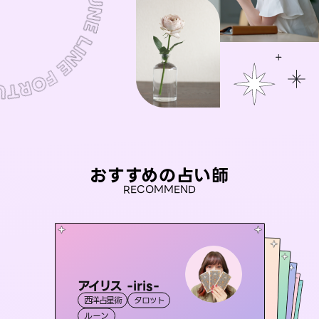
おすすめの占い師
RECOMMEND
アイリス -iris-
おう 霊感オラクル
セラピスト理恵
未来視師＊花
桃源珠羽
西洋占星術
タロット
霊視・オーラ
彗望
霊視・オーラ
（
とうげんみう
霊視・オーラ
タロット
（
すいぼう
霊視・オーラ
）
心理学
ルーン
）
オラクルカード