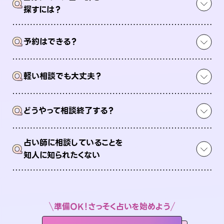
Q
探すには？
Q
予約はできる？
Q
軽い相談でも大丈夫？
Q
どうやって相談終了する？
占い師に相談していることを
Q
知人に知られたくない
準備OK！さっそく占いを始めよう