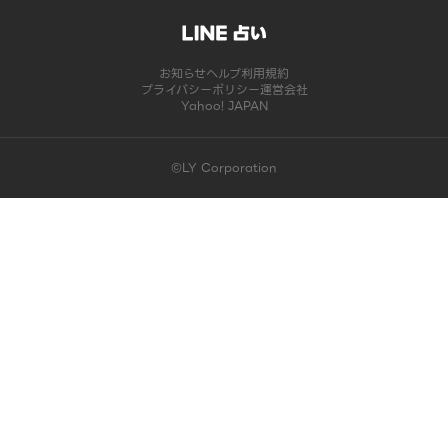
お知らせ
ヘルプ
利用規約
プライバシーポリシー
運営会社
Yahoo! JAPAN
©LY Corporation
このコンテンツは掲載が終了しました | LINE占い