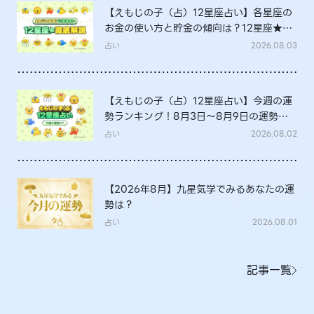
【えもじの子（占）12星座占い】各星座の
お金の使い方と貯金の傾向は？12星座★徹
底解説
占い
2026.08.03
【えもじの子（占）12星座占い】今週の運
勢ランキング！8月3日～8月9日の運勢
は？
占い
2026.08.02
【2026年8月】九星気学でみるあなたの運
勢は？
占い
2026.08.01
記事一覧