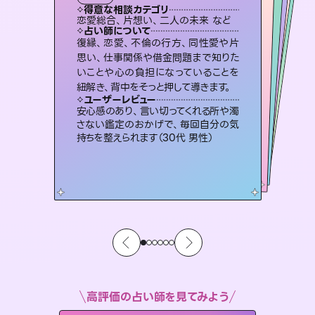
タロット
霊視・オーラ
スピリチュアル・リーディング
スピリチュアル・リーディング
スピリチュアル・リーディング
透視
得意な相談カテゴリ
得意な相談カテゴリ
得意な相談カテゴリ
スピリチュアル・リーディング
得意な相談カテゴリ
得意な相談カテゴリ
恋愛総合、片想い、二人の未来 など
恋愛総合、あの人の気持ち など
片想い、二人の未来、年の差 など
出逢い、片想い、復縁 など
得意な相談カテゴリ
片想い、あの人の気持ち、復縁 など
片想い、あの人の気持ち、復縁 など
占い師について
占い師について
占い師について
占い師について
占い師について
占い師について
恋愛のお悩みの中でも特に「曖昧な関
係」の相談を得意としており、友達以上
恋人未満なお相手との今後や本音を丁
連絡再開、復縁、成就などの報告実績
多数。セラピストとして2万超の施術経
験があるからこそできる鑑定で、より良
霊視×オラクルカードを使って「今」と
「未来」そして「気になるあの人の気持
ち」まで丁寧に読み解き、恋や人生のヒ
復縁、恋愛、不倫の行方、同性愛や片
3,700年以上の歴史を持つ東洋最古の
占術「易占」で詳細まで占い、幸せへ向
かう道筋を示します。厳しい結果にも具
思い、仕事関係や借金問題まで知りた
いことや心の負担になっていることを
寧に読み解き恋愛成就へと導きます。
未来には何パターンもの選択肢があります。不安で視えにくくなっているあなたの素敵な未来を見つけ、その未来を選択できるようアドバイスします。
い未来をサポートします。
体的な対策をお伝えします。
ントを優しく引き出します。
ユーザーレビュー
ユーザーレビュー
紐解き、背中をそっと押して導きます。
ユーザーレビュー
ユーザーレビュー
鑑定していただいてアドバイス通りに行
動すると仲が復活してきました。ありが
ユーザーレビュー
職場の人の性質や人間関係、本心など
本当によく視えていてびっくり。対策が
複雑な背景もしっかり聞いて鑑定して
いただけました。気持ちが楽になりまし
とても心温まる鑑定でした。しかもこち
らは何も言っていないのに視えていらっ
ユーザーレビュー
不安な気持ちが嘘みたいに晴れまし
た…！よく視えていらっしゃるんだなと
とうございました（40代 女性）
安心感のあり、言い切ってくれる所や濁
打てて前向きになれます（40代）
た（50代 女性）
しゃるんだなと驚きです（30代女性）
さない鑑定のおかげで、毎回自分の気
感じました（40代 女性）
持ちを整えられます（30代 男性）
高評価の占い師を見てみよう