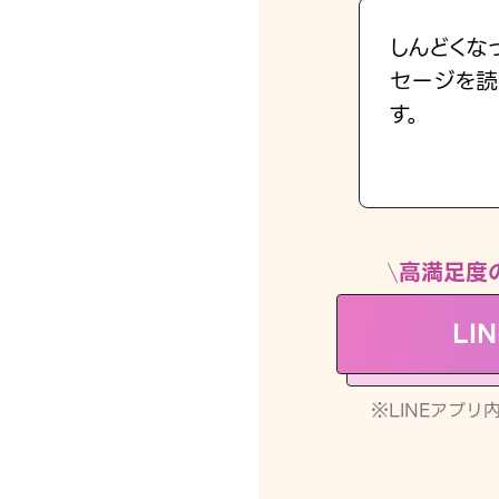
しんどくな
セージを読
す。
高満足度
LI
※LINEアプ