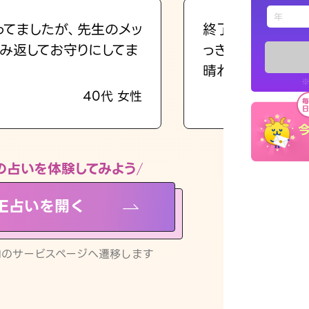
えもじの
ってましたが、先生のメッ
終了後とても前向
み返してお守りにしてま
っきまでの心のモ
占い記事
晴れました。
※
40代 女性
お知らせ
の占いを体験してみよう
NE占いを開く
※LINEアプ
リ内のサービスページへ遷移します