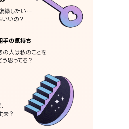
復縁したい…
らいいの？
相手の気持ち
あの人は私のことを
どう思ってる？
ど、
丈夫？