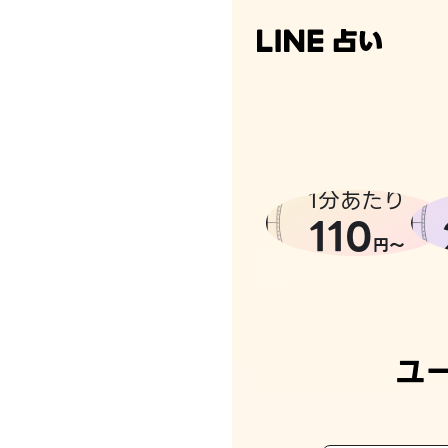
1分あたり
110
円〜
ユ