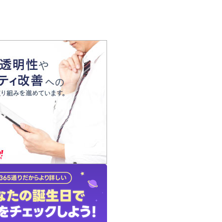
の声
れ
の占い師
質問