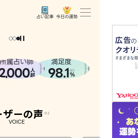
今日の運勢
占い記事
トップ
ユーザー
所属占い師
満足度
2
000
98.1
,
人
相談事例
※1
%
超
占いの流
おすすめ
ーザーの声
※2
VOICE
よくある