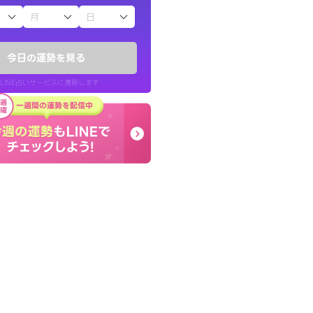
子（占）12星座占い
きな気持ちで、さ
癒し系でおしゃべりした
ヤが嘘のように
お願いしてます(笑)
今日の運勢を見る
問題解決もピカイチ！
LINE占いサービスに遷移します
30代 女性
LINE占いを開く
リ内のサービスページへ遷移します