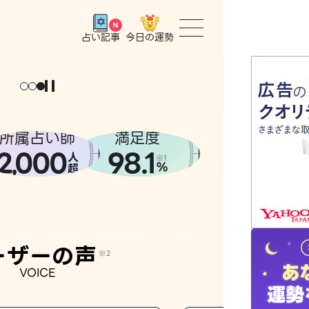
今日の運勢
占い記事
トップ
ょっと
。
元
気
に
な
った
、
話
し
たら
ユーザー
所属占い師
満足度
2
000
98.1
,
人
相談事例
※1
%
超
占いの流
おすすめ
ーザーの声
※2
VOICE
よくある