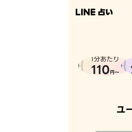
なんかち
1分あたり
110
円〜
ユ