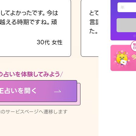
えもじの
してよかったです。今は
とても的確で感じ
越える時期ですね。頑
言語化してくれた
占い記事
た。
※
30代 女性
お知らせ
の占いを体験してみよう
NE占いを開く
※LINEアプ
リ内のサービスページへ遷移します