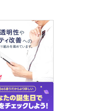
の声
れ
の占い師
質問