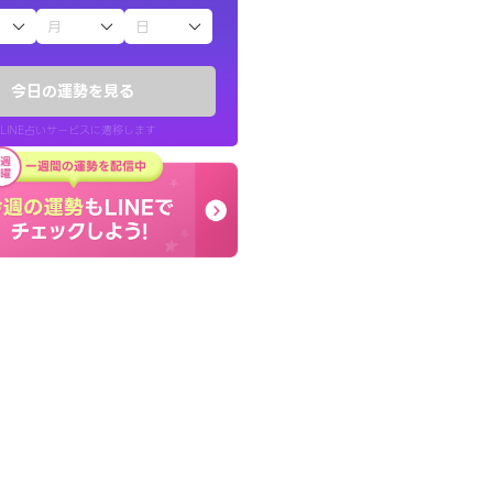
子（占）12星座占い
ていた違和感を
早朝にも関わらず鑑定
ので腑に落ちまし
謝です。私のままでいい
今日の運勢を見る
せてくれます。
LINE占いサービスに遷移します
30代 女性
LINE占いを開く
リ内のサービスページへ遷移します