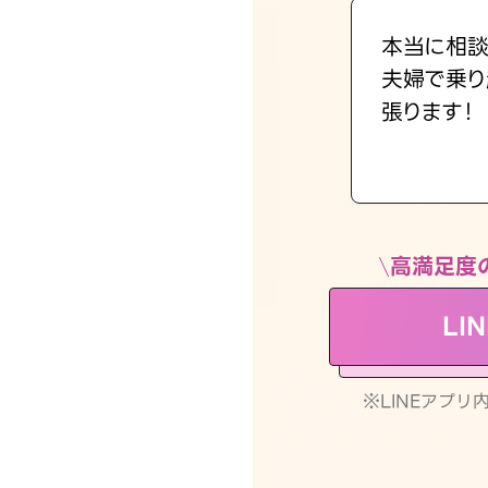
本当に相談
夫婦で乗り
張ります！
高満足度
LI
※LINEアプ