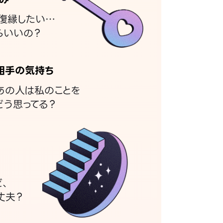
復縁したい…
らいいの？
相手の気持ち
あの人は私のことを
どう思ってる？
ど、
丈夫？