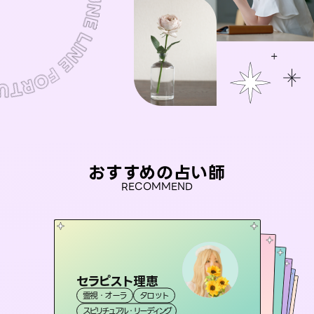
おすすめの占い師
RECOMMEND
セラピスト理恵
桃源珠羽
彗望
（
とうげんみう
）
アイリス -iris-
（
すいぼう
未来視師＊花
）
霊視・オーラ
タロット
霊視・オーラ
タロット
おう 霊感オラクル
霊視・オーラ
西洋占星術
透視
霊視・オーラ
タロット
スピリチュアル・リーディング
スピリチュアル・リーディング
心理学