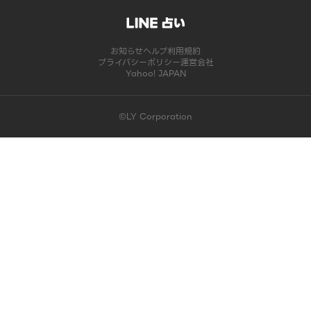
お知らせ
ヘルプ
利用規約
プライバシーポリシー
運営会社
Yahoo! JAPAN
©LY Corporation
このコンテンツは掲載が終了しました | LINE占い