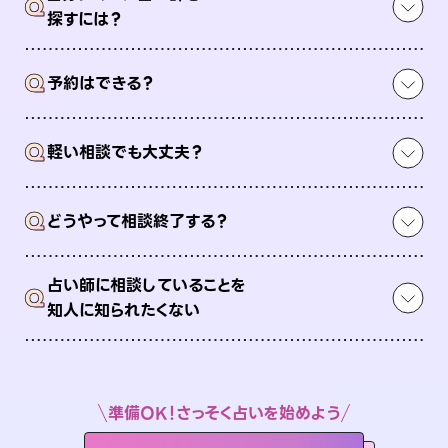
Q
探すには？
Q
予約はできる？
Q
軽い相談でも大丈夫？
Q
どうやって相談終了する？
占い師に相談していることを
Q
知人に知られたくない
準備OK！さっそく占いを始めよう