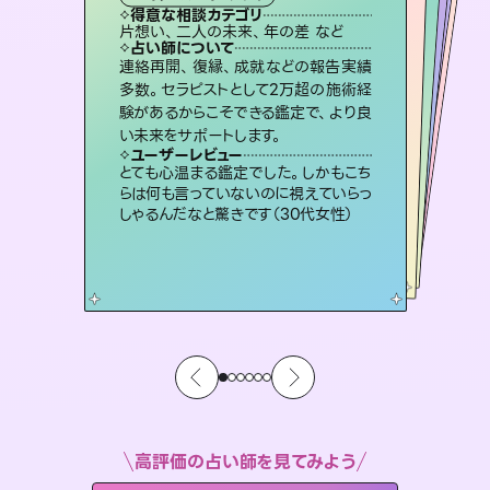
霊視・オーラ
スピリチュアル・リーディング
ルーン
スピリチュアル・リーディング
得意な相談カテゴリ
得意な相談カテゴリ
得意な相談カテゴリ
オラクルカード
得意な相談カテゴリ
得意な相談カテゴリ
片想い、二人の未来、年の差 など
片想い、あの人の気持ち、復縁 など
片想い、あの人の気持ち、復縁 など
恋愛総合、片想い、二人の未来 など
得意な相談カテゴリ
出逢い、片想い、復縁 など
恋愛総合、あの人の気持ち など
占い師について
占い師について
占い師について
占い師について
占い師について
占い師について
未来には何パターンもの選択肢があり
ます。不安で視えにくくなっているあな
たの素敵な未来を見つけ、その未来を
3,700年以上の歴史を持つ東洋最古の
占術「易占」で詳細まで占い、幸せへ向
かう道筋を示します。厳しい結果にも具
恋愛のお悩みの中でも特に「曖昧な関
係」の相談を得意としており、友達以上
恋人未満なお相手との今後や本音を丁
連絡再開、復縁、成就などの報告実績
霊視×オラクルカードを使って「今」と
「未来」そして「気になるあの人の気持
ち」まで丁寧に読み解き、恋や人生のヒ
多数。セラピストとして2万超の施術経
験があるからこそできる鑑定で、より良
選択できるようアドバイスします。
復縁、恋愛、不倫の行方、同性愛や片思い、仕事関係や借金問題まで知りたいことや心の負担になっていることを紐解き、背中をそっと押して導きます。
体的な対策をお伝えします。
ントを優しく引き出します。
寧に読み解き恋愛成就へと導きます。
ユーザーレビュー
ユーザーレビュー
い未来をサポートします。
ユーザーレビュー
ユーザーレビュー
職場の人の性質や人間関係、本心など
本当によく視えていてびっくり。対策が
ユーザーレビュー
安心感のあり、言い切ってくれる所や濁
さない鑑定のおかげで、毎回自分の気
不安な気持ちが嘘みたいに晴れまし
た…！よく視えていらっしゃるんだなと
複雑な背景もしっかり聞いて鑑定して
いただけました。気持ちが楽になりまし
ユーザーレビュー
鑑定していただいてアドバイス通りに行
動すると仲が復活してきました。ありが
打てて前向きになれます（40代）
とても心温まる鑑定でした。しかもこち
持ちを整えられます（30代 男性）
感じました（40代 女性）
た（50代 女性）
らは何も言っていないのに視えていらっ
とうございました（40代 女性）
しゃるんだなと驚きです（30代女性）
高評価の占い師を見てみよう