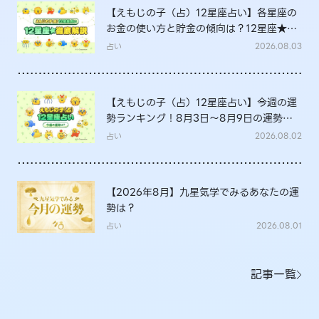
【えもじの子（占）12星座占い】各星座の
お金の使い方と貯金の傾向は？12星座★徹
底解説
占い
2026.08.03
【えもじの子（占）12星座占い】今週の運
勢ランキング！8月3日～8月9日の運勢
は？
占い
2026.08.02
【2026年8月】九星気学でみるあなたの運
勢は？
占い
2026.08.01
記事一覧