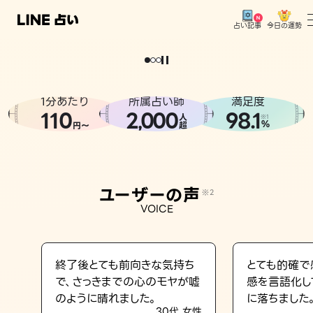
今日の運勢
占い記事
。
どうせなら
運
気
を
味
方
に
し
た
い
、
恋
も
仕
事
も
トップ
ユーザーの声
1分あたり
所属占い師
満足度
相談事例
110
2
000
98.1
,
人
※1
%
円〜
超
占いの流れ
おすすめの占い師
ユーザーの声
※2
よくある質問
VOICE
えもじの子（占）12星座占い
占い記事
終了後とても前向きな気持ち
とても的確で
で、さっきまでの心のモヤが嘘
感を言語化し
お知らせ
のように晴れました。
に落ちました
30代 女性