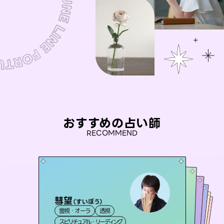
おすすめの占い師
RECOMMEND
彗望
セラピスト理恵
（
すいぼう
）
アイリス -iris-
未来視師＊花
おう 霊感オラクル
霊視・オーラ
透視
霊視・オーラ
タロット
桃源珠羽
西洋占星術
タロット
霊視・オーラ
霊視・オーラ
心理学
（
スピリチュアル・リーディング
とうげんみう
スピリチュアル・リーディング