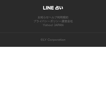
お知らせ
ヘルプ
利用規約
プライバシーポリシー
運営会社
Yahoo! JAPAN
©LY Corporation
このコンテンツは掲載が終了しました | LINE占い