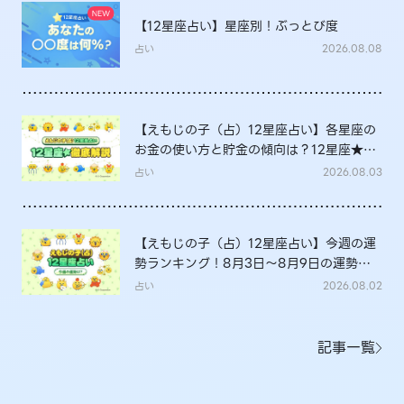
【12星座占い】星座別！ぶっとび度
占い
2026.08.08
【えもじの子（占）12星座占い】各星座の
お金の使い方と貯金の傾向は？12星座★徹
底解説
占い
2026.08.03
【えもじの子（占）12星座占い】今週の運
勢ランキング！8月3日～8月9日の運勢
は？
占い
2026.08.02
記事一覧