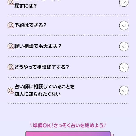
Q
探すには？
Q
予約はできる？
Q
軽い相談でも大丈夫？
Q
どうやって相談終了する？
占い師に相談していることを
Q
知人に知られたくない
準備OK！さっそく占いを始めよう