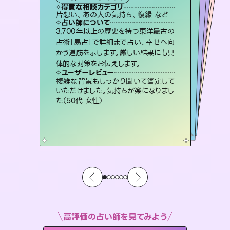
霊視・オーラ
ルーン
）
スピリチュアル・リーディング
オラクルカード
タロット
得意な相談カテゴリ
得意な相談カテゴリ
得意な相談カテゴリ
スピリチュアル・リーディング
得意な相談カテゴリ
得意な相談カテゴリ
片想い、あの人の気持ち、復縁 など
片想い、二人の未来、年の差 など
恋愛総合、片想い、二人の未来 など
出逢い、片想い、復縁 など
得意な相談カテゴリ
恋愛総合、あの人の気持ち など
片想い、あの人の気持ち、復縁 など
占い師について
占い師について
占い師について
占い師について
占い師について
占い師について
霊視×オラクルカードを使って「今」と
「未来」そして「気になるあの人の気持
ち」まで丁寧に読み解き、恋や人生のヒ
復縁、恋愛、不倫の行方、同性愛や片
思い、仕事関係や借金問題まで知りた
いことや心の負担になっていることを
連絡再開、復縁、成就などの報告実績
多数。セラピストとして2万超の施術経
験があるからこそできる鑑定で、より良
3,700年以上の歴史を持つ東洋最古の
恋愛のお悩みの中でも特に「曖昧な関
係」の相談を得意としており、友達以上
恋人未満なお相手との今後や本音を丁
占術「易占」で詳細まで占い、幸せへ向
かう道筋を示します。厳しい結果にも具
ントを優しく引き出します。
未来には何パターンもの選択肢があります。不安で視えにくくなっているあなたの素敵な未来を見つけ、その未来を選択できるようアドバイスします。
紐解き、背中をそっと押して導きます。
寧に読み解き恋愛成就へと導きます。
い未来をサポートします。
ユーザーレビュー
ユーザーレビュー
体的な対策をお伝えします。
ユーザーレビュー
ユーザーレビュー
不安な気持ちが嘘みたいに晴れまし
た…！よく視えていらっしゃるんだなと
ユーザーレビュー
職場の人の性質や人間関係、本心など
本当によく視えていてびっくり。対策が
鑑定していただいてアドバイス通りに行
動すると仲が復活してきました。ありが
安心感のあり、言い切ってくれる所や濁
さない鑑定のおかげで、毎回自分の気
ユーザーレビュー
とても心温まる鑑定でした。しかもこち
らは何も言っていないのに視えていらっ
感じました（40代 女性）
複雑な背景もしっかり聞いて鑑定して
打てて前向きになれます（40代）
とうございました（40代 女性）
持ちを整えられます（30代 男性）
いただけました。気持ちが楽になりまし
しゃるんだなと驚きです（30代女性）
た（50代 女性）
高評価の占い師を見てみよう