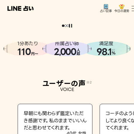
今日の運勢
占い記事
。
どうせなら
運
気
を
味
方
に
し
た
い
、
恋
も
仕
事
も
トップ
ユーザーの声
1分あたり
所属占い師
満足度
相談事例
110
2
000
98.1
,
人
※1
%
円〜
超
占いの流れ
おすすめの占い師
ユーザーの声
※2
よくある質問
VOICE
えもじの子（占）12星座占い
占い記事
早朝にも関わらず鑑定いただ
コーチのよう
き感謝です。私のままでいいん
してより良く
お知らせ
だと思わせてくれます。
てくれます。
40代 女性