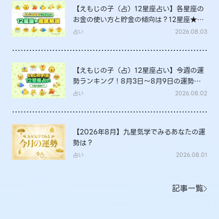
【えもじの子（占）12星座占い】各星座の
お金の使い方と貯金の傾向は？12星座★徹
底解説
占い
2026.08.03
【えもじの子（占）12星座占い】今週の運
勢ランキング！8月3日～8月9日の運勢
は？
占い
2026.08.02
【2026年8月】九星気学でみるあなたの運
勢は？
占い
2026.08.01
記事一覧