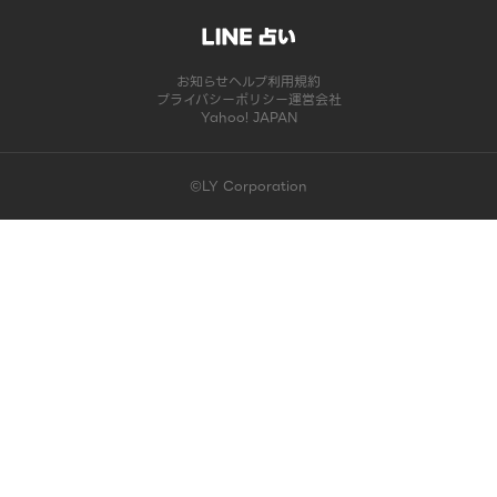
お知らせ
ヘルプ
利用規約
プライバシーポリシー
運営会社
Yahoo! JAPAN
©LY Corporation
このコンテンツは掲載が終了しました | LINE占い