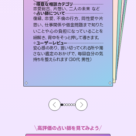
霊視・オーラ
スピリチュアル・リーディング
オラクルカード
スピリチュアル・リーディング
透視
得意な相談カテゴリ
得意な相談カテゴリ
得意な相談カテゴリ
スピリチュアル・リーディング
得意な相談カテゴリ
得意な相談カテゴリ
恋愛総合、片想い、二人の未来 など
片想い、あの人の気持ち、復縁 など
片想い、二人の未来、年の差 など
恋愛総合、あの人の気持ち など
得意な相談カテゴリ
出逢い、片想い、復縁 など
片想い、あの人の気持ち、復縁 など
占い師について
占い師について
占い師について
占い師について
占い師について
占い師について
未来には何パターンもの選択肢があり
ます。不安で視えにくくなっているあな
たの素敵な未来を見つけ、その未来を
連絡再開、復縁、成就などの報告実績
多数。セラピストとして2万超の施術経
験があるからこそできる鑑定で、より良
恋愛のお悩みの中でも特に「曖昧な関
係」の相談を得意としており、友達以上
恋人未満なお相手との今後や本音を丁
復縁、恋愛、不倫の行方、同性愛や片
3,700年以上の歴史を持つ東洋最古の
占術「易占」で詳細まで占い、幸せへ向
かう道筋を示します。厳しい結果にも具
思い、仕事関係や借金問題まで知りた
いことや心の負担になっていることを
選択できるようアドバイスします。
霊視×オラクルカードを使って「今」と「未来」そして「気になるあの人の気持ち」まで丁寧に読み解き、恋や人生のヒントを優しく引き出します。
い未来をサポートします。
体的な対策をお伝えします。
寧に読み解き恋愛成就へと導きます。
ユーザーレビュー
ユーザーレビュー
紐解き、背中をそっと押して導きます。
ユーザーレビュー
ユーザーレビュー
職場の人の性質や人間関係、本心など
本当によく視えていてびっくり。対策が
ユーザーレビュー
不安な気持ちが嘘みたいに晴れまし
た…！よく視えていらっしゃるんだなと
複雑な背景もしっかり聞いて鑑定して
いただけました。気持ちが楽になりまし
とても心温まる鑑定でした。しかもこち
らは何も言っていないのに視えていらっ
ユーザーレビュー
鑑定していただいてアドバイス通りに行
動すると仲が復活してきました。ありが
打てて前向きになれます（40代）
安心感のあり、言い切ってくれる所や濁
感じました（40代 女性）
た（50代 女性）
しゃるんだなと驚きです（30代女性）
さない鑑定のおかげで、毎回自分の気
とうございました（40代 女性）
持ちを整えられます（30代 男性）
高評価の占い師を見てみよう