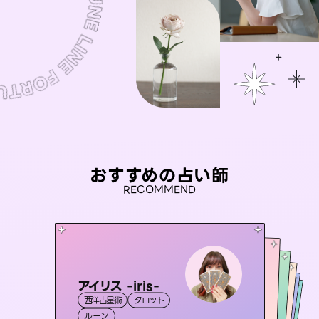
おすすめの占い師
RECOMMEND
アイリス -iris-
桃源珠羽
セラピスト理恵
（
とうげんみう
）
おう 霊感オラクル
未来視師＊花
西洋占星術
タロット
霊視・オーラ
タロット
彗望
霊視・オーラ
霊視・オーラ
タロット
（
すいぼう
霊視・オーラ
ルーン
）
スピリチュアル・リーディング
心理学