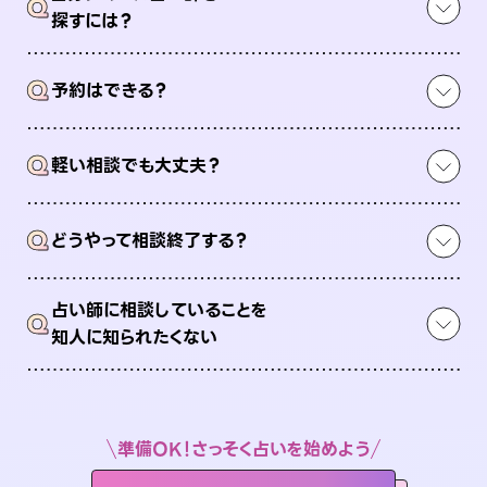
Q
探すには？
Q
予約はできる？
Q
軽い相談でも大丈夫？
Q
どうやって相談終了する？
占い師に相談していることを
Q
知人に知られたくない
準備OK！さっそく占いを始めよう