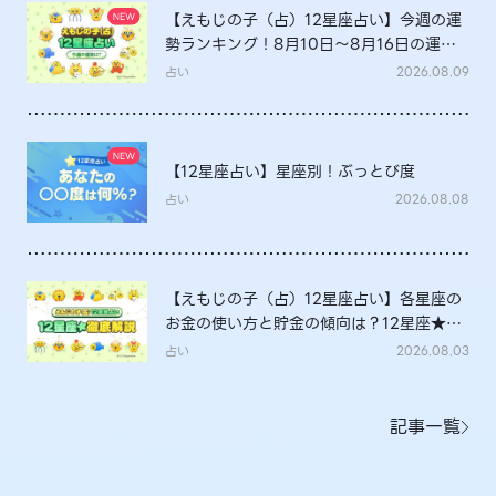
【えもじの子（占）12星座占い】今週の運
勢ランキング！8月10日～8月16日の運勢
は？
占い
2026.08.09
【12星座占い】星座別！ぶっとび度
占い
2026.08.08
【えもじの子（占）12星座占い】各星座の
お金の使い方と貯金の傾向は？12星座★徹
底解説
占い
2026.08.03
記事一覧