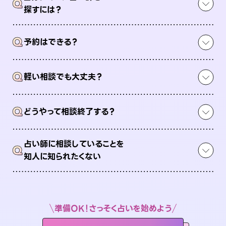
Q
探すには？
Q
予約はできる？
Q
軽い相談でも大丈夫？
Q
どうやって相談終了する？
占い師に相談していることを
Q
知人に知られたくない
準備OK！さっそく占いを始めよう