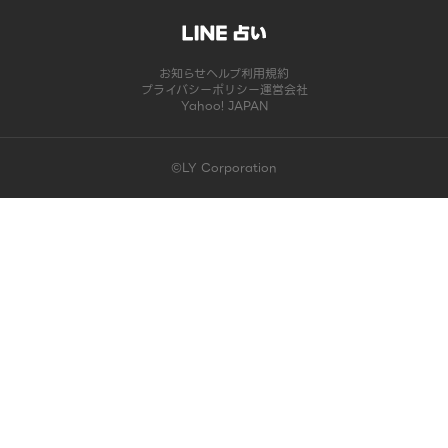
お知らせ
ヘルプ
利用規約
プライバシーポリシー
運営会社
Yahoo! JAPAN
©LY Corporation
このコンテンツは掲載が終了しました | LINE占い