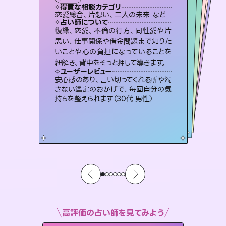
霊視・オーラ
スピリチュアル・リーディング
スピリチュアル・リーディング
オラクルカード
心理学
得意な相談カテゴリ
得意な相談カテゴリ
得意な相談カテゴリ
スピリチュアル・リーディング
得意な相談カテゴリ
得意な相談カテゴリ
恋愛総合、片想い、二人の未来 など
片想い、二人の未来、年の差 など
片想い、あの人の気持ち、復縁 など
片想い、あの人の気持ち、復縁 など
得意な相談カテゴリ
恋愛総合、あの人の気持ち など
出逢い、片想い、復縁 など
占い師について
占い師について
占い師について
占い師について
占い師について
占い師について
霊視×オラクルカードを使って「今」と
「未来」そして「気になるあの人の気持
ち」まで丁寧に読み解き、恋や人生のヒ
3,700年以上の歴史を持つ東洋最古の
占術「易占」で詳細まで占い、幸せへ向
かう道筋を示します。厳しい結果にも具
連絡再開、復縁、成就などの報告実績
多数。セラピストとして2万超の施術経
験があるからこそできる鑑定で、より良
復縁、恋愛、不倫の行方、同性愛や片
未来には何パターンもの選択肢があり
ます。不安で視えにくくなっているあな
たの素敵な未来を見つけ、その未来を
思い、仕事関係や借金問題まで知りた
いことや心の負担になっていることを
ントを優しく引き出します。
恋愛のお悩みの中でも特に「曖昧な関係」の相談を得意としており、友達以上恋人未満なお相手との今後や本音を丁寧に読み解き恋愛成就へと導きます。
体的な対策をお伝えします。
選択できるようアドバイスします。
い未来をサポートします。
ユーザーレビュー
ユーザーレビュー
紐解き、背中をそっと押して導きます。
ユーザーレビュー
ユーザーレビュー
不安な気持ちが嘘みたいに晴れまし
た…！よく視えていらっしゃるんだなと
ユーザーレビュー
鑑定していただいてアドバイス通りに行
動すると仲が復活してきました。ありが
職場の人の性質や人間関係、本心など
本当によく視えていてびっくり。対策が
複雑な背景もしっかり聞いて鑑定して
いただけました。気持ちが楽になりまし
ユーザーレビュー
とても心温まる鑑定でした。しかもこち
らは何も言っていないのに視えていらっ
感じました（40代 女性）
安心感のあり、言い切ってくれる所や濁
とうございました（40代 女性）
打てて前向きになれます（40代）
た（50代 女性）
さない鑑定のおかげで、毎回自分の気
しゃるんだなと驚きです（30代女性）
持ちを整えられます（30代 男性）
高評価の占い師を見てみよう