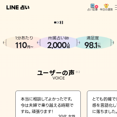
今日の運勢
占い記事
。
どうせなら
運
気
を
味
方
に
し
た
い
、
恋
も
仕
事
も
トップ
ユーザーの声
1分あたり
所属占い師
満足度
相談事例
110
2
000
98.1
,
人
※1
%
円〜
超
占いの流れ
おすすめの占い師
ユーザーの声
※2
よくある質問
VOICE
えもじの子（占）12星座占い
占い記事
本当に相談してよかったです。
とても的確で
今は夫婦で乗り越える時期で
感を言語化し
お知らせ
すね。頑張ります！
に落ちました
30代 女性