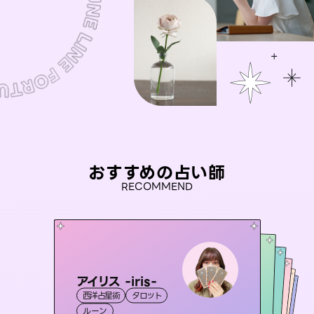
おすすめの占い師
RECOMMEND
アイリス -iris-
セラピスト理恵
彗望
桃源珠羽
（
すいぼう
おう 霊感オラクル
）
西洋占星術
タロット
霊視・オーラ
（
とうげんみう
タロット
未来視師＊花
霊視・オーラ
）
霊視・オーラ
透視
霊視・オーラ
タロット
ルーン
スピリチュアル・リーディング