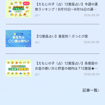
【えもじの子（占）12星座占い】今週の運
勢ランキング！8月10日～8月16日の運勢
は？
占い
2026.08.09
【12星座占い】星座別！ぶっとび度
占い
2026.08.08
【えもじの子（占）12星座占い】各星座の
お金の使い方と貯金の傾向は？12星座★徹
底解説
占い
2026.08.03
記事一覧