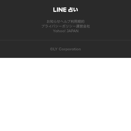
お知らせ
ヘルプ
利用規約
プライバシーポリシー
運営会社
Yahoo! JAPAN
©LY Corporation
このコンテンツは掲載が終了しました | LINE占い