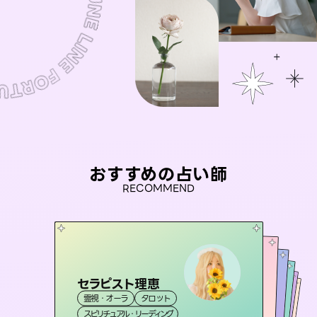
おすすめの占い師
RECOMMEND
セラピスト理恵
桃源珠羽
未来視師＊花
（
とうげんみう
）
彗望
アイリス -iris-
霊視・オーラ
タロット
（
すいぼう
霊視・オーラ
）
タロット
おう 霊感オラクル
霊視・オーラ
霊視・オーラ
心理学
西洋占星術
透視
スピリチュアル・リーディング
スピリチュアル・リーディング
タロット