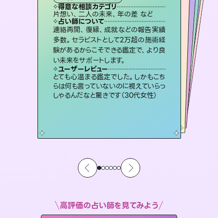
霊視・オーラ
スピリチュアル・リーディング
スピリチュアル・リーディング
ルーン
得意な相談カテゴリ
得意な相談カテゴリ
得意な相談カテゴリ
オラクルカード
得意な相談カテゴリ
得意な相談カテゴリ
片想い、二人の未来、年の差 など
片想い、あの人の気持ち、復縁 など
出逢い、片想い、復縁 など
片想い、あの人の気持ち、復縁 など
得意な相談カテゴリ
恋愛総合、片想い、二人の未来 など
恋愛総合、あの人の気持ち など
占い師について
占い師について
占い師について
占い師について
占い師について
占い師について
復縁、恋愛、不倫の行方、同性愛や片
思い、仕事関係や借金問題まで知りた
いことや心の負担になっていることを
未来には何パターンもの選択肢があり
ます。不安で視えにくくなっているあな
たの素敵な未来を見つけ、その未来を
恋愛のお悩みの中でも特に「曖昧な関
係」の相談を得意としており、友達以上
恋人未満なお相手との今後や本音を丁
連絡再開、復縁、成就などの報告実績
霊視×オラクルカードを使って「今」と
「未来」そして「気になるあの人の気持
ち」まで丁寧に読み解き、恋や人生のヒ
多数。セラピストとして2万超の施術経
験があるからこそできる鑑定で、より良
紐解き、背中をそっと押して導きます。
3,700年以上の歴史を持つ東洋最古の占術「易占」で詳細まで占い、幸せへ向かう道筋を示します。厳しい結果にも具体的な対策をお伝えします。
選択できるようアドバイスします。
ントを優しく引き出します。
寧に読み解き恋愛成就へと導きます。
ユーザーレビュー
ユーザーレビュー
い未来をサポートします。
ユーザーレビュー
ユーザーレビュー
安心感のあり、言い切ってくれる所や濁
さない鑑定のおかげで、毎回自分の気
ユーザーレビュー
複雑な背景もしっかり聞いて鑑定して
いただけました。気持ちが楽になりまし
不安な気持ちが嘘みたいに晴れまし
た…！よく視えていらっしゃるんだなと
職場の人の性質や人間関係、本心など
本当によく視えていてびっくり。対策が
ユーザーレビュー
鑑定していただいてアドバイス通りに行
動すると仲が復活してきました。ありが
持ちを整えられます（30代 男性）
とても心温まる鑑定でした。しかもこち
た（50代 女性）
感じました（40代 女性）
打てて前向きになれます（40代）
らは何も言っていないのに視えていらっ
とうございました（40代 女性）
しゃるんだなと驚きです（30代女性）
高評価の占い師を見てみよう