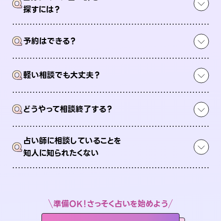
Q
探すには？
Q
予約はできる？
Q
軽い相談でも大丈夫？
Q
どうやって相談終了する？
占い師に相談していることを
Q
知人に知られたくない
準備OK！さっそく占いを始めよう