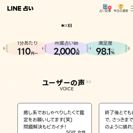
今日の運勢
占い記事
。
どうせなら
運
気
を
味
方
に
し
た
い
、
恋
も
仕
事
も
トップ
ユーザーの声
1分あたり
所属占い師
満足度
相談事例
110
2
000
98.1
,
人
※1
%
円〜
超
占いの流れ
おすすめの占い師
ユーザーの声
※2
よくある質問
VOICE
えもじの子（占）12星座占い
占い記事
癒し系でおしゃべりしたくて鑑
終了後とても
定をお願いしてます(笑)
で、さっきま
お知らせ
問題解決もピカイチ！
のように晴れ
50代 女性