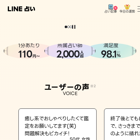
今日の運勢
占い記事
。
どうせなら
運
気
を
味
方
に
し
た
い
、
恋
も
仕
事
も
トップ
ユーザーの声
1分あたり
所属占い師
満足度
相談事例
110
2
000
98.1
,
人
※1
%
円〜
超
占いの流れ
おすすめの占い師
ユーザーの声
※2
よくある質問
VOICE
えもじの子（占）12星座占い
占い記事
癒し系でおしゃべりしたくて鑑
終了後とても
定をお願いしてます(笑)
で、さっきま
お知らせ
問題解決もピカイチ！
のように晴れ
50代 女性