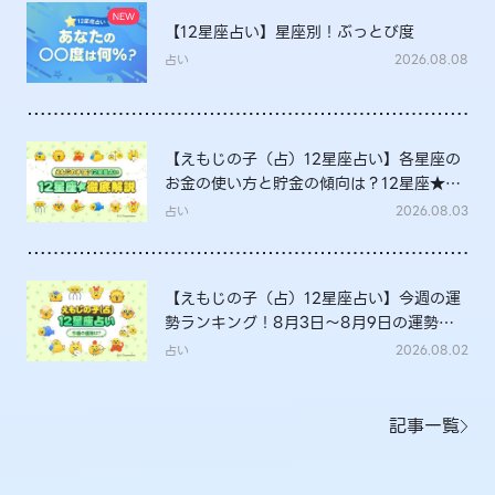
【12星座占い】星座別！ぶっとび度
占い
2026.08.08
【えもじの子（占）12星座占い】各星座の
お金の使い方と貯金の傾向は？12星座★徹
底解説
占い
2026.08.03
【えもじの子（占）12星座占い】今週の運
勢ランキング！8月3日～8月9日の運勢
は？
占い
2026.08.02
記事一覧