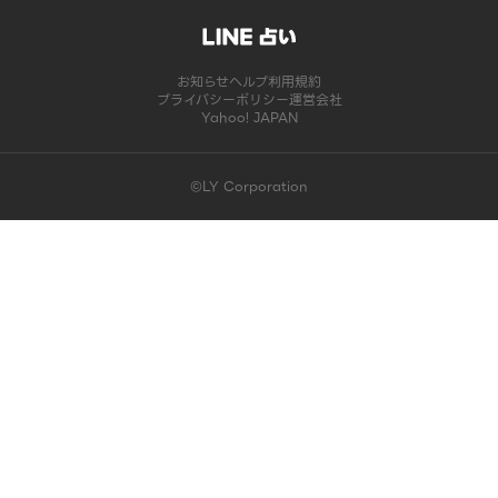
お知らせ
ヘルプ
利用規約
プライバシーポリシー
運営会社
Yahoo! JAPAN
©LY Corporation
このコンテンツは掲載が終了しました | LINE占い