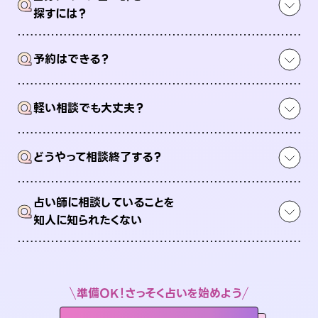
Q
探すには？
Q
予約はできる？
Q
軽い相談でも大丈夫？
Q
どうやって相談終了する？
占い師に相談していることを
Q
知人に知られたくない
準備OK！さっそく占いを始めよう