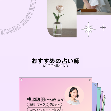
おすすめの占い師
RECOMMEND
桃源珠羽
未来視師＊花
（
とうげんみう
）
彗望
アイリス -iris-
（
すいぼう
おう 霊感オラクル
）
霊視・オーラ
タロット
霊視・オーラ
心理学
セラピスト理恵
霊視・オーラ
西洋占星術
透視
霊視・オーラ
タロット
スピリチュアル・リーディング
スピリチュアル・リーディング