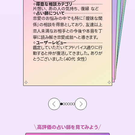
霊視・オーラ
スピリチュアル・リーディング
ルーン
オラクルカード
タロット
得意な相談カテゴリ
得意な相談カテゴリ
得意な相談カテゴリ
スピリチュアル・リーディング
得意な相談カテゴリ
得意な相談カテゴリ
片想い、あの人の気持ち、復縁 など
出逢い、片想い、復縁 など
片想い、あの人の気持ち、復縁 など
恋愛総合、片想い、二人の未来 など
得意な相談カテゴリ
恋愛総合、あの人の気持ち など
片想い、二人の未来、年の差 など
占い師について
占い師について
占い師について
占い師について
占い師について
占い師について
霊視×オラクルカードを使って「今」と
「未来」そして「気になるあの人の気持
ち」まで丁寧に読み解き、恋や人生のヒ
3,700年以上の歴史を持つ東洋最古の
占術「易占」で詳細まで占い、幸せへ向
かう道筋を示します。厳しい結果にも具
未来には何パターンもの選択肢があり
ます。不安で視えにくくなっているあな
たの素敵な未来を見つけ、その未来を
恋愛のお悩みの中でも特に「曖昧な関
連絡再開、復縁、成就などの報告実績
多数。セラピストとして2万超の施術経
験があるからこそできる鑑定で、より良
係」の相談を得意としており、友達以上
恋人未満なお相手との今後や本音を丁
ントを優しく引き出します。
復縁、恋愛、不倫の行方、同性愛や片思い、仕事関係や借金問題まで知りたいことや心の負担になっていることを紐解き、背中をそっと押して導きます。
体的な対策をお伝えします。
い未来をサポートします。
選択できるようアドバイスします。
ユーザーレビュー
ユーザーレビュー
寧に読み解き恋愛成就へと導きます。
ユーザーレビュー
ユーザーレビュー
不安な気持ちが嘘みたいに晴れまし
た…！よく視えていらっしゃるんだなと
ユーザーレビュー
安心感のあり、言い切ってくれる所や濁
さない鑑定のおかげで、毎回自分の気
とても心温まる鑑定でした。しかもこち
らは何も言っていないのに視えていらっ
複雑な背景もしっかり聞いて鑑定して
いただけました。気持ちが楽になりまし
ユーザーレビュー
職場の人の性質や人間関係、本心など
本当によく視えていてびっくり。対策が
感じました（40代 女性）
鑑定していただいてアドバイス通りに行
持ちを整えられます（30代 男性）
しゃるんだなと驚きです（30代女性）
た（50代 女性）
動すると仲が復活してきました。ありが
打てて前向きになれます（40代）
とうございました（40代 女性）
高評価の占い師を見てみよう