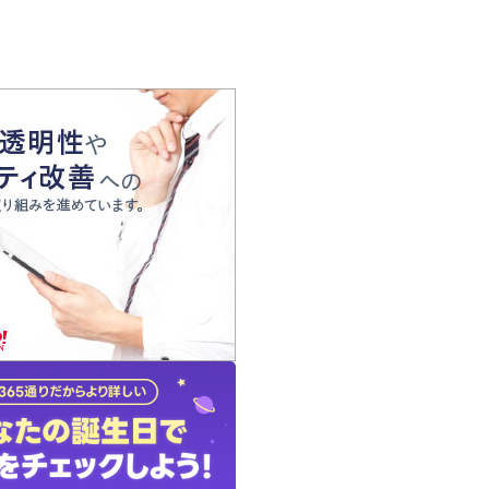
の声
れ
の占い師
質問