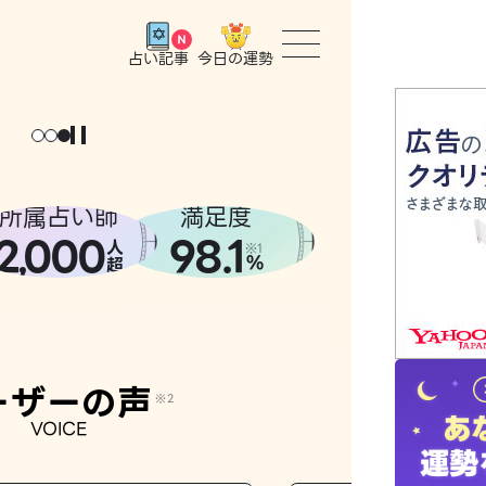
今日の運勢
占い記事
トップ
ユーザー
所属占い師
満足度
2
000
98.1
,
人
相談事例
※1
%
超
占いの流
おすすめ
ーザーの声
※2
VOICE
よくある