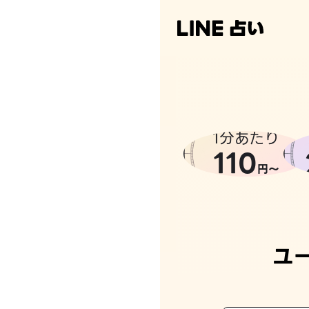
1分あたり
110
円〜
ユ