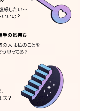
復縁したい…
らいいの？
相手の気持ち
あの人は私のことを
どう思ってる？
ど、
丈夫？