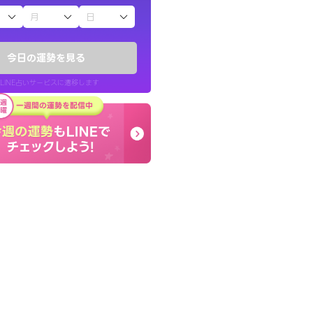
子（占）12星座占い
したが、先生のメッ
終了後とても前向きな気
てお守りにしてま
っきまでの心のモヤが嘘
今日の運勢を見る
晴れました。
LINE占いサービスに遷移します
40代 女性
LINE占いを開く
リ内のサービスページへ遷移します