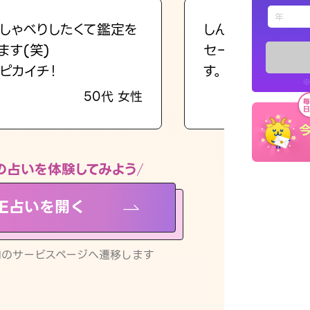
えもじの
しゃべりしたくて鑑定を
しんどくなってま
ます(笑)
セージを読み返し
占い記事
ピカイチ！
す。
※
50代 女性
お知らせ
の占いを体験してみよう
NE占いを開く
※LINEアプ
リ内のサービスページへ遷移します