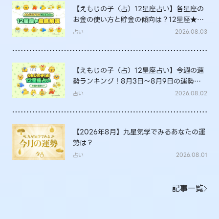
【えもじの子（占）12星座占い】各星座の
お金の使い方と貯金の傾向は？12星座★徹
底解説
占い
2026.08.03
【えもじの子（占）12星座占い】今週の運
勢ランキング！8月3日～8月9日の運勢
は？
占い
2026.08.02
【2026年8月】九星気学でみるあなたの運
勢は？
占い
2026.08.01
記事一覧