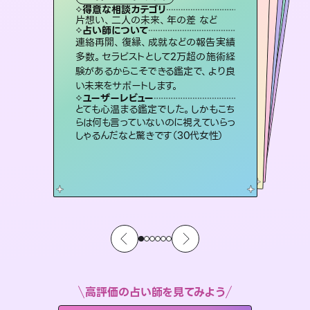
霊視・オーラ
オラクルカード
ルーン
スピリチュアル・リーディング
心理学
得意な相談カテゴリ
得意な相談カテゴリ
得意な相談カテゴリ
スピリチュアル・リーディング
得意な相談カテゴリ
得意な相談カテゴリ
片想い、二人の未来、年の差 など
片想い、あの人の気持ち、復縁 など
恋愛総合、あの人の気持ち など
恋愛総合、片想い、二人の未来 など
得意な相談カテゴリ
片想い、あの人の気持ち、復縁 など
出逢い、片想い、復縁 など
占い師について
占い師について
占い師について
占い師について
占い師について
占い師について
3,700年以上の歴史を持つ東洋最古の
占術「易占」で詳細まで占い、幸せへ向
かう道筋を示します。厳しい結果にも具
霊視×オラクルカードを使って「今」と
「未来」そして「気になるあの人の気持
ち」まで丁寧に読み解き、恋や人生のヒ
恋愛のお悩みの中でも特に「曖昧な関
係」の相談を得意としており、友達以上
恋人未満なお相手との今後や本音を丁
連絡再開、復縁、成就などの報告実績
未来には何パターンもの選択肢があり
ます。不安で視えにくくなっているあな
たの素敵な未来を見つけ、その未来を
多数。セラピストとして2万超の施術経
験があるからこそできる鑑定で、より良
体的な対策をお伝えします。
復縁、恋愛、不倫の行方、同性愛や片思い、仕事関係や借金問題まで知りたいことや心の負担になっていることを紐解き、背中をそっと押して導きます。
ントを優しく引き出します。
選択できるようアドバイスします。
寧に読み解き恋愛成就へと導きます。
ユーザーレビュー
ユーザーレビュー
い未来をサポートします。
ユーザーレビュー
ユーザーレビュー
複雑な背景もしっかり聞いて鑑定して
いただけました。気持ちが楽になりまし
ユーザーレビュー
安心感のあり、言い切ってくれる所や濁
さない鑑定のおかげで、毎回自分の気
職場の人の性質や人間関係、本心など
本当によく視えていてびっくり。対策が
不安な気持ちが嘘みたいに晴れまし
た…！よく視えていらっしゃるんだなと
ユーザーレビュー
鑑定していただいてアドバイス通りに行
動すると仲が復活してきました。ありが
た（50代 女性）
とても心温まる鑑定でした。しかもこち
持ちを整えられます（30代 男性）
打てて前向きになれます（40代）
感じました（40代 女性）
らは何も言っていないのに視えていらっ
とうございました（40代 女性）
しゃるんだなと驚きです（30代女性）
高評価の占い師を見てみよう