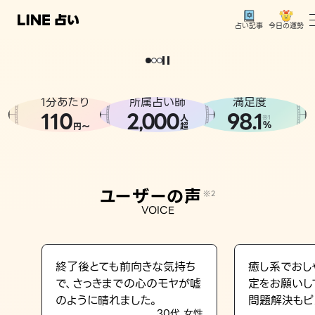
今日の運勢
占い記事
。
どうせなら
運
気
を
味
方
に
し
た
い
、
恋
も
仕
事
も
トップ
ユーザーの声
1分あたり
所属占い師
満足度
相談事例
110
2
000
98.1
,
人
※1
%
円〜
超
占いの流れ
おすすめの占い師
ユーザーの声
※2
よくある質問
VOICE
えもじの子（占）12星座占い
占い記事
終了後とても前向きな気持ち
癒し系でおし
で、さっきまでの心のモヤが嘘
定をお願いし
お知らせ
のように晴れました。
問題解決もピ
30代 女性