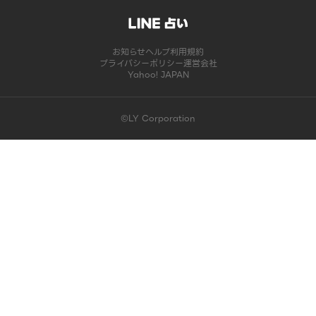
お知らせ
ヘルプ
利用規約
プライバシーポリシー
運営会社
Yahoo! JAPAN
©LY Corporation
このコンテンツは掲載が終了しました | LINE占い