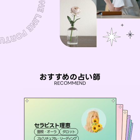
おすすめの占い師
RECOMMEND
セラピスト理恵
桃源珠羽
おう 霊感オラクル
（
とうげんみう
）
アイリス -iris-
彗望
霊視・オーラ
タロット
霊視・オーラ
タロット
（
未来視師＊花
すいぼう
霊視・オーラ
）
西洋占星術
霊視・オーラ
タロット
スピリチュアル・リーディング
スピリチュアル・リーディング
透視