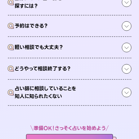
Q
探すには？
Q
予約はできる？
Q
軽い相談でも大丈夫？
Q
どうやって相談終了する？
占い師に相談していることを
Q
知人に知られたくない
準備OK！さっそく占いを始めよう