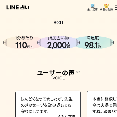
今日の運勢
占い記事
。
どうせなら
運
気
を
味
方
に
し
た
い
、
恋
も
仕
事
も
トップ
ユーザーの声
1分あたり
所属占い師
満足度
相談事例
110
2
000
98.1
,
人
※1
%
円〜
超
占いの流れ
おすすめの占い師
ユーザーの声
※2
よくある質問
VOICE
えもじの子（占）12星座占い
占い記事
しんどくなってましたが、先生
本当に相談し
のメッセージを読み返してお
今は夫婦で乗
お知らせ
守りにしてます。
すね。頑張り
40代 女性