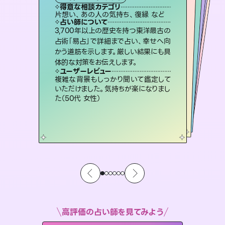
霊視・オーラ
スピリチュアル・リーディング
ルーン
スピリチュアル・リーディング
得意な相談カテゴリ
得意な相談カテゴリ
得意な相談カテゴリ
オラクルカード
得意な相談カテゴリ
得意な相談カテゴリ
片想い、あの人の気持ち、復縁 など
片想い、あの人の気持ち、復縁 など
片想い、二人の未来、年の差 など
恋愛総合、片想い、二人の未来 など
得意な相談カテゴリ
出逢い、片想い、復縁 など
恋愛総合、あの人の気持ち など
占い師について
占い師について
占い師について
占い師について
占い師について
占い師について
未来には何パターンもの選択肢があり
ます。不安で視えにくくなっているあな
たの素敵な未来を見つけ、その未来を
連絡再開、復縁、成就などの報告実績
多数。セラピストとして2万超の施術経
験があるからこそできる鑑定で、より良
恋愛のお悩みの中でも特に「曖昧な関
係」の相談を得意としており、友達以上
恋人未満なお相手との今後や本音を丁
3,700年以上の歴史を持つ東洋最古の
霊視×オラクルカードを使って「今」と
「未来」そして「気になるあの人の気持
ち」まで丁寧に読み解き、恋や人生のヒ
占術「易占」で詳細まで占い、幸せへ向
かう道筋を示します。厳しい結果にも具
選択できるようアドバイスします。
復縁、恋愛、不倫の行方、同性愛や片思い、仕事関係や借金問題まで知りたいことや心の負担になっていることを紐解き、背中をそっと押して導きます。
い未来をサポートします。
ントを優しく引き出します。
寧に読み解き恋愛成就へと導きます。
ユーザーレビュー
ユーザーレビュー
体的な対策をお伝えします。
ユーザーレビュー
ユーザーレビュー
職場の人の性質や人間関係、本心など
本当によく視えていてびっくり。対策が
ユーザーレビュー
安心感のあり、言い切ってくれる所や濁
さない鑑定のおかげで、毎回自分の気
不安な気持ちが嘘みたいに晴れまし
た…！よく視えていらっしゃるんだなと
とても心温まる鑑定でした。しかもこち
らは何も言っていないのに視えていらっ
ユーザーレビュー
鑑定していただいてアドバイス通りに行
動すると仲が復活してきました。ありが
打てて前向きになれます（40代）
複雑な背景もしっかり聞いて鑑定して
持ちを整えられます（30代 男性）
感じました（40代 女性）
しゃるんだなと驚きです（30代女性）
いただけました。気持ちが楽になりまし
とうございました（40代 女性）
た（50代 女性）
高評価の占い師を見てみよう