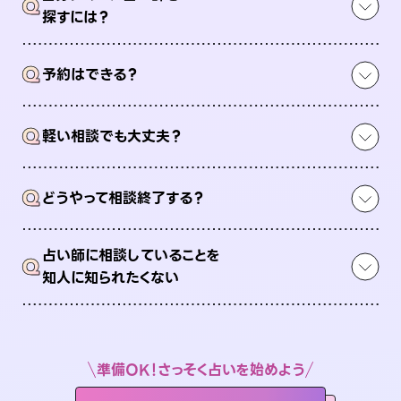
Q
探すには？
Q
予約はできる？
Q
軽い相談でも大丈夫？
Q
どうやって相談終了する？
占い師に相談していることを
Q
知人に知られたくない
準備OK！さっそく占いを始めよう