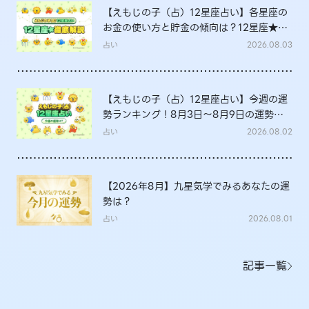
【えもじの子（占）12星座占い】各星座の
お金の使い方と貯金の傾向は？12星座★徹
底解説
占い
2026.08.03
【えもじの子（占）12星座占い】今週の運
勢ランキング！8月3日～8月9日の運勢
は？
占い
2026.08.02
【2026年8月】九星気学でみるあなたの運
勢は？
占い
2026.08.01
記事一覧