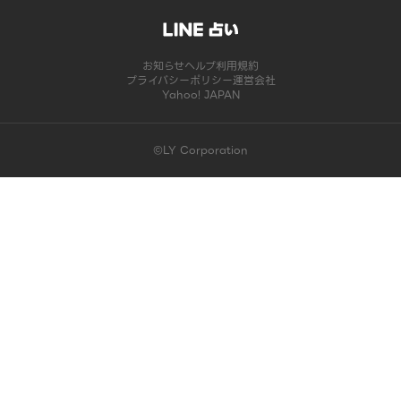
お知らせ
ヘルプ
利用規約
プライバシーポリシー
運営会社
Yahoo! JAPAN
©LY Corporation
このコンテンツは掲載が終了しました | LINE占い