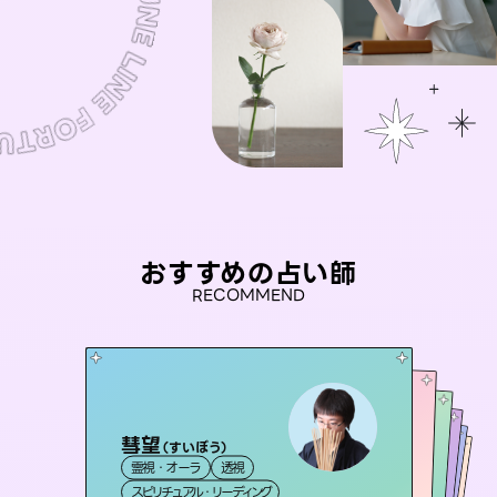
おすすめの占い師
RECOMMEND
彗望
桃源珠羽
（
すいぼう
）
セラピスト理恵
（
とうげんみう
）
アイリス -iris-
未来視師＊花
霊視・オーラ
透視
霊視・オーラ
タロット
おう 霊感オラクル
霊視・オーラ
西洋占星術
タロット
霊視・オーラ
タロット
スピリチュアル・リーディング
スピリチュアル・リーディング
心理学