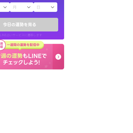
子（占）12星座占い
きな気持ちで、さ
早朝にも関わらず鑑定
ヤが嘘のように
謝です。私のままでいい
今日の運勢を見る
せてくれます。
LINE占いサービスに遷移します
30代 女性
LINE占いを開く
リ内のサービスページへ遷移します