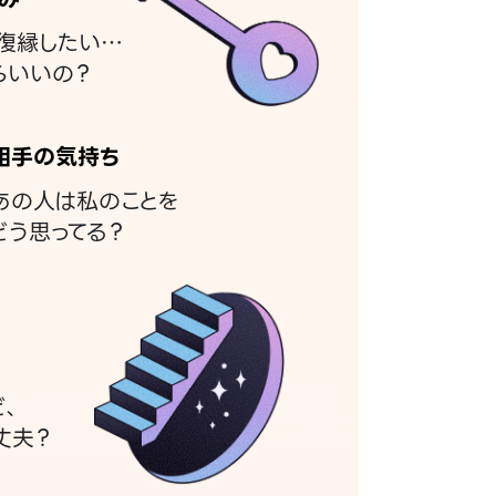
復縁したい…
らいいの？
相手の気持ち
あの人は私のことを
どう思ってる？
ど、
丈夫？