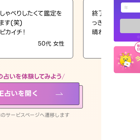
えもじの
しゃべりしたくて鑑定を
終了後とても前向
ます(笑)
っきまでの心のモ
占い記事
ピカイチ！
晴れました。
※
50代 女性
お知らせ
の占いを体験してみよう
NE占いを開く
※LINEアプ
リ内のサービスページへ遷移します