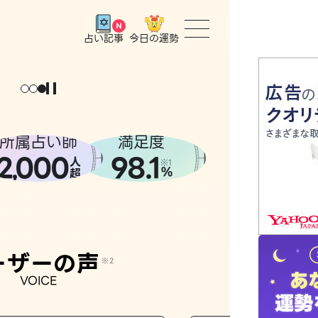
今日の運勢
占い記事
トップ
ユーザー
所属占い師
満足度
2
000
98.1
,
人
相談事例
※1
%
超
占いの流
おすすめ
ーザーの声
※2
VOICE
よくある