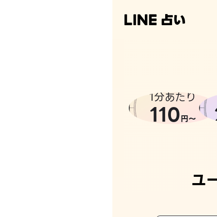
1分あたり
110
円〜
ユ