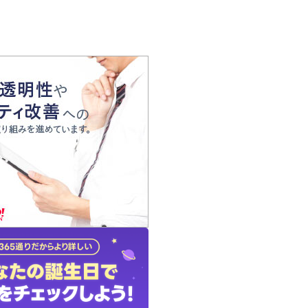
の声
れ
の占い師
質問