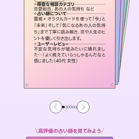
霊視・オーラ
スピリチュアル・リーディング
）
スピリチュアル・リーディング
スピリチュアル・リーディング
タロット
得意な相談カテゴリ
得意な相談カテゴリ
得意な相談カテゴリ
スピリチュアル・リーディング
得意な相談カテゴリ
得意な相談カテゴリ
恋愛総合、あの人の気持ち など
恋愛総合、片想い、二人の未来 など
出逢い、片想い、復縁 など
片想い、二人の未来、年の差 など
得意な相談カテゴリ
片想い、あの人の気持ち、復縁 など
片想い、あの人の気持ち、復縁 など
占い師について
占い師について
占い師について
占い師について
占い師について
占い師について
3,700年以上の歴史を持つ東洋最古の
占術「易占」で詳細まで占い、幸せへ向
かう道筋を示します。厳しい結果にも具
未来には何パターンもの選択肢があり
ます。不安で視えにくくなっているあな
たの素敵な未来を見つけ、その未来を
復縁、恋愛、不倫の行方、同性愛や片
思い、仕事関係や借金問題まで知りた
いことや心の負担になっていることを
霊視×オラクルカードを使って「今」と
恋愛のお悩みの中でも特に「曖昧な関
係」の相談を得意としており、友達以上
恋人未満なお相手との今後や本音を丁
「未来」そして「気になるあの人の気持
ち」まで丁寧に読み解き、恋や人生のヒ
体的な対策をお伝えします。
連絡再開、復縁、成就などの報告実績多数。セラピストとして2万超の施術経験があるからこそできる鑑定で、より良い未来をサポートします。
選択できるようアドバイスします。
寧に読み解き恋愛成就へと導きます。
紐解き、背中をそっと押して導きます。
ユーザーレビュー
ユーザーレビュー
ントを優しく引き出します。
ユーザーレビュー
ユーザーレビュー
複雑な背景もしっかり聞いて鑑定して
いただけました。気持ちが楽になりまし
ユーザーレビュー
とても心温まる鑑定でした。しかもこち
らは何も言っていないのに視えていらっ
鑑定していただいてアドバイス通りに行
動すると仲が復活してきました。ありが
職場の人の性質や人間関係、本心など
本当によく視えていてびっくり。対策が
ユーザーレビュー
安心感のあり、言い切ってくれる所や濁
さない鑑定のおかげで、毎回自分の気
た（50代 女性）
不安な気持ちが嘘みたいに晴れまし
しゃるんだなと驚きです（30代女性）
とうございました（40代 女性）
打てて前向きになれます（40代）
た…！よく視えていらっしゃるんだなと
持ちを整えられます（30代 男性）
感じました（40代 女性）
高評価の占い師を見てみよう