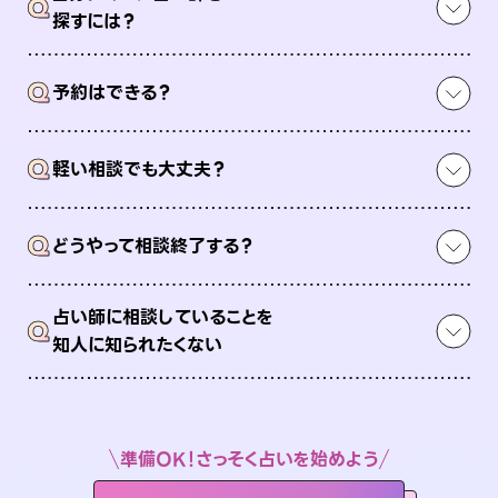
Q
探すには？
Q
予約はできる？
Q
軽い相談でも大丈夫？
Q
どうやって相談終了する？
占い師に相談していることを
Q
知人に知られたくない
準備OK！さっそく占いを始めよう