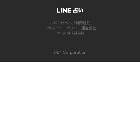
お知らせ
ヘルプ
利用規約
プライバシーポリシー
運営会社
Yahoo! JAPAN
©LY Corporation
このコンテンツは掲載が終了しました | LINE占い