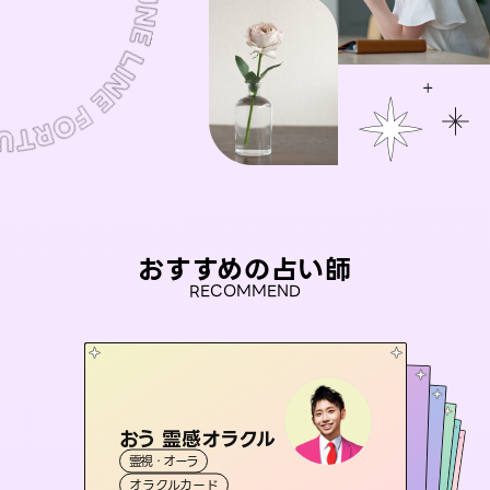
おすすめの占い師
RECOMMEND
おう 霊感オラクル
アイリス -iris-
未来視師＊花
セラピスト理恵
彗望
霊視・オーラ
西洋占星術
タロット
（
桃源珠羽
すいぼう
霊視・オーラ
）
霊視・オーラ
心理学
霊視・オーラ
タロット
（
オラクルカード
とうげんみう
ルーン
透視