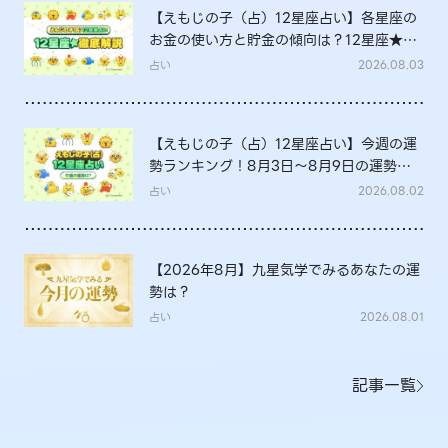
【えもじの子（占）12星座占い】各星座の
お金の使い方と貯金の傾向は？12星座★徹
底解説
占い
2026.08.03
【えもじの子（占）12星座占い】今週の運
勢ランキング！8月3日～8月9日の運勢
は？
占い
2026.08.02
【2026年8月】九星気学でみるあなたの運
勢は？
占い
2026.08.01
記事一覧