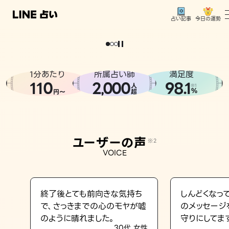
今日の運勢
占い記事
。
どうせなら
運
気
を
味
方
に
し
た
い
、
恋
も
仕
事
も
トップ
ユーザーの声
1分あたり
所属占い師
満足度
相談事例
110
2
000
98.1
,
人
※1
%
円〜
超
占いの流れ
おすすめの占い師
ユーザーの声
※2
よくある質問
VOICE
えもじの子（占）12星座占い
占い記事
終了後とても前向きな気持ち
しんどくなっ
で、さっきまでの心のモヤが嘘
のメッセージ
お知らせ
のように晴れました。
守りにしてま
30代 女性