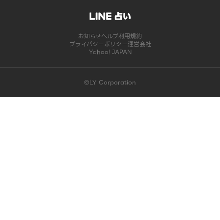
お知らせ
ヘルプ
利用規約
プライバシーポリシー
運営会社
Yahoo! JAPAN
©LY Corporation
このコンテンツは掲載が終了しました | LINE占い