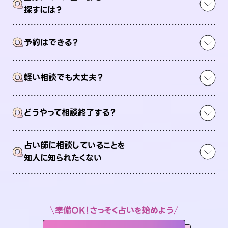
Q
探すには？
Q
予約はできる？
Q
軽い相談でも大丈夫？
Q
どうやって相談終了する？
占い師に相談していることを
Q
知人に知られたくない
準備OK！さっそく占いを始めよう