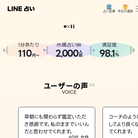
今日の運勢
占い記事
。
どうせなら
運
気
を
味
方
に
し
た
い
、
恋
も
仕
事
も
トップ
ユーザーの声
1分あたり
所属占い師
満足度
相談事例
110
2
000
98.1
,
人
※1
%
円〜
超
占いの流れ
おすすめの占い師
ユーザーの声
※2
よくある質問
VOICE
えもじの子（占）12星座占い
占い記事
早朝にも関わらず鑑定いただ
コーチのよう
き感謝です。私のままでいいん
してより良く
お知らせ
だと思わせてくれます。
てくれます。
40代 女性