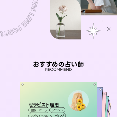
おすすめの占い師
RECOMMEND
セラピスト理恵
未来視師＊花
桃源珠羽
彗望
（
とうげんみう
アイリス -iris-
霊視・オーラ
タロット
（
）
すいぼう
霊視・オーラ
）
心理学
おう 霊感オラクル
霊視・オーラ
霊視・オーラ
タロット
西洋占星術
透視
スピリチュアル・リーディング
スピリチュアル・リーディング
タロット