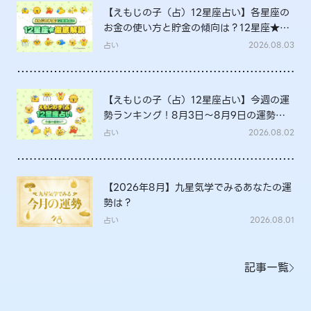
【えもじの子（占）12星座占い】各星座の
お金の使い方と貯金の傾向は？12星座★徹
底解説
占い
2026.08.03
【えもじの子（占）12星座占い】今週の運
勢ランキング！8月3日～8月9日の運勢
は？
占い
2026.08.02
【2026年8月】九星気学でみるあなたの運
勢は？
占い
2026.08.01
記事一覧