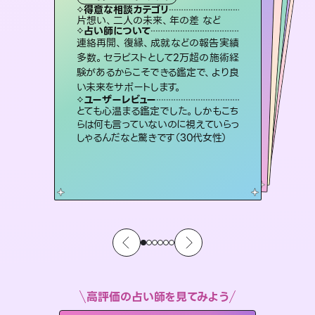
霊視・オーラ
スピリチュアル・リーディング
スピリチュアル・リーディング
ルーン
得意な相談カテゴリ
得意な相談カテゴリ
得意な相談カテゴリ
オラクルカード
得意な相談カテゴリ
得意な相談カテゴリ
片想い、二人の未来、年の差 など
出逢い、片想い、復縁 など
片想い、あの人の気持ち、復縁 など
片想い、あの人の気持ち、復縁 など
得意な相談カテゴリ
恋愛総合、片想い、二人の未来 など
恋愛総合、あの人の気持ち など
占い師について
占い師について
占い師について
占い師について
占い師について
占い師について
復縁、恋愛、不倫の行方、同性愛や片
思い、仕事関係や借金問題まで知りた
いことや心の負担になっていることを
恋愛のお悩みの中でも特に「曖昧な関
係」の相談を得意としており、友達以上
恋人未満なお相手との今後や本音を丁
未来には何パターンもの選択肢があり
ます。不安で視えにくくなっているあな
たの素敵な未来を見つけ、その未来を
連絡再開、復縁、成就などの報告実績
霊視×オラクルカードを使って「今」と
「未来」そして「気になるあの人の気持
ち」まで丁寧に読み解き、恋や人生のヒ
多数。セラピストとして2万超の施術経
験があるからこそできる鑑定で、より良
紐解き、背中をそっと押して導きます。
3,700年以上の歴史を持つ東洋最古の占術「易占」で詳細まで占い、幸せへ向かう道筋を示します。厳しい結果にも具体的な対策をお伝えします。
寧に読み解き恋愛成就へと導きます。
ントを優しく引き出します。
選択できるようアドバイスします。
ユーザーレビュー
ユーザーレビュー
い未来をサポートします。
ユーザーレビュー
ユーザーレビュー
安心感のあり、言い切ってくれる所や濁
さない鑑定のおかげで、毎回自分の気
ユーザーレビュー
複雑な背景もしっかり聞いて鑑定して
いただけました。気持ちが楽になりまし
不安な気持ちが嘘みたいに晴れまし
た…！よく視えていらっしゃるんだなと
鑑定していただいてアドバイス通りに行
動すると仲が復活してきました。ありが
ユーザーレビュー
職場の人の性質や人間関係、本心など
本当によく視えていてびっくり。対策が
持ちを整えられます（30代 男性）
とても心温まる鑑定でした。しかもこち
た（50代 女性）
感じました（40代 女性）
とうございました（40代 女性）
らは何も言っていないのに視えていらっ
打てて前向きになれます（40代）
しゃるんだなと驚きです（30代女性）
高評価の占い師を見てみよう