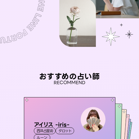
おすすめの占い師
RECOMMEND
アイリス -iris-
セラピスト理恵
おう 霊感オラクル
桃源珠羽
未来視師＊花
西洋占星術
タロット
霊視・オーラ
（
とうげんみう
タロット
彗望
霊視・オーラ
）
霊視・オーラ
（
すいぼう
霊視・オーラ
タロット
ルーン
）
スピリチュアル・リーディング
心理学