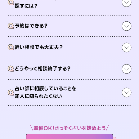
Q
探すには？
Q
予約はできる？
Q
軽い相談でも大丈夫？
Q
どうやって相談終了する？
占い師に相談していることを
Q
知人に知られたくない
準備OK！さっそく占いを始めよう