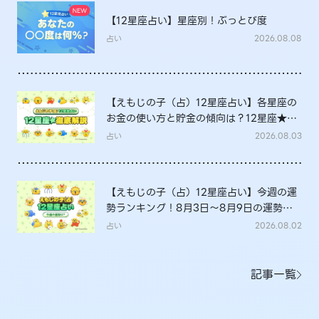
【12星座占い】星座別！ぶっとび度
占い
2026.08.08
【えもじの子（占）12星座占い】各星座の
お金の使い方と貯金の傾向は？12星座★徹
底解説
占い
2026.08.03
【えもじの子（占）12星座占い】今週の運
勢ランキング！8月3日～8月9日の運勢
は？
占い
2026.08.02
記事一覧