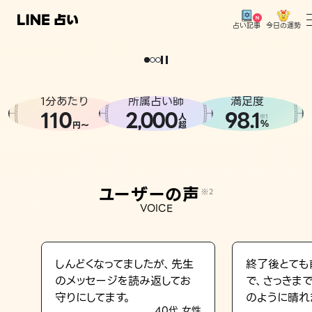
今日の運勢
占い記事
。
どうせなら
運
気
を
味
方
に
し
た
い
、
恋
も
仕
事
も
トップ
ユーザーの声
1分あたり
所属占い師
満足度
相談事例
110
2
000
98.1
,
人
※1
%
円〜
超
占いの流れ
おすすめの占い師
ユーザーの声
※2
よくある質問
VOICE
えもじの子（占）12星座占い
占い記事
しんどくなってましたが、先生
終了後とても
のメッセージを読み返してお
で、さっきま
お知らせ
守りにしてます。
のように晴れ
40代 女性