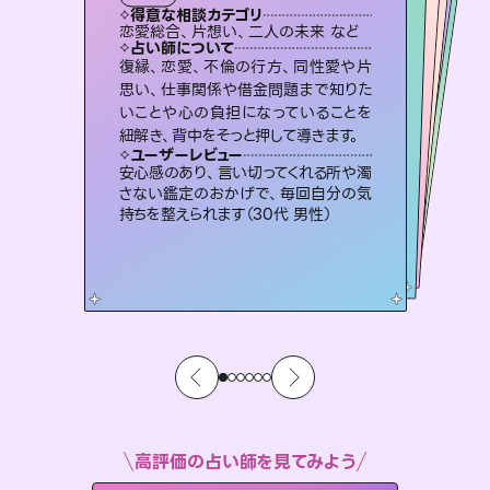
霊視・オーラ
オラクルカード
スピリチュアル・リーディング
スピリチュアル・リーディング
透視
得意な相談カテゴリ
得意な相談カテゴリ
得意な相談カテゴリ
スピリチュアル・リーディング
得意な相談カテゴリ
得意な相談カテゴリ
恋愛総合、片想い、二人の未来 など
片想い、二人の未来、年の差 など
恋愛総合、あの人の気持ち など
片想い、あの人の気持ち、復縁 など
得意な相談カテゴリ
出逢い、片想い、復縁 など
片想い、あの人の気持ち、復縁 など
占い師について
占い師について
占い師について
占い師について
占い師について
占い師について
未来には何パターンもの選択肢があり
ます。不安で視えにくくなっているあな
たの素敵な未来を見つけ、その未来を
霊視×オラクルカードを使って「今」と
「未来」そして「気になるあの人の気持
ち」まで丁寧に読み解き、恋や人生のヒ
連絡再開、復縁、成就などの報告実績
多数。セラピストとして2万超の施術経
験があるからこそできる鑑定で、より良
復縁、恋愛、不倫の行方、同性愛や片
3,700年以上の歴史を持つ東洋最古の
占術「易占」で詳細まで占い、幸せへ向
かう道筋を示します。厳しい結果にも具
思い、仕事関係や借金問題まで知りた
いことや心の負担になっていることを
選択できるようアドバイスします。
恋愛のお悩みの中でも特に「曖昧な関係」の相談を得意としており、友達以上恋人未満なお相手との今後や本音を丁寧に読み解き恋愛成就へと導きます。
ントを優しく引き出します。
体的な対策をお伝えします。
い未来をサポートします。
ユーザーレビュー
ユーザーレビュー
紐解き、背中をそっと押して導きます。
ユーザーレビュー
ユーザーレビュー
職場の人の性質や人間関係、本心など
本当によく視えていてびっくり。対策が
ユーザーレビュー
鑑定していただいてアドバイス通りに行
動すると仲が復活してきました。ありが
複雑な背景もしっかり聞いて鑑定して
いただけました。気持ちが楽になりまし
不安な気持ちが嘘みたいに晴れまし
た…！よく視えていらっしゃるんだなと
ユーザーレビュー
とても心温まる鑑定でした。しかもこち
らは何も言っていないのに視えていらっ
打てて前向きになれます（40代）
安心感のあり、言い切ってくれる所や濁
とうございました（40代 女性）
た（50代 女性）
感じました（40代 女性）
さない鑑定のおかげで、毎回自分の気
しゃるんだなと驚きです（30代女性）
持ちを整えられます（30代 男性）
高評価の占い師を見てみよう