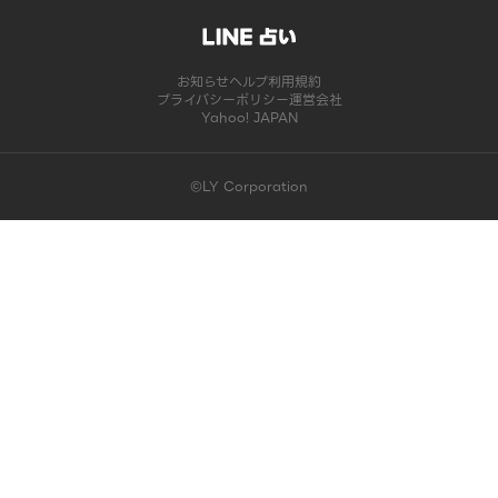
お知らせ
ヘルプ
利用規約
プライバシーポリシー
運営会社
Yahoo! JAPAN
©LY Corporation
このコンテンツは掲載が終了しました | LINE占い