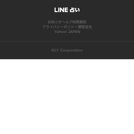
お知らせ
ヘルプ
利用規約
プライバシーポリシー
運営会社
Yahoo! JAPAN
©LY Corporation
このコンテンツは掲載が終了しました | LINE占い