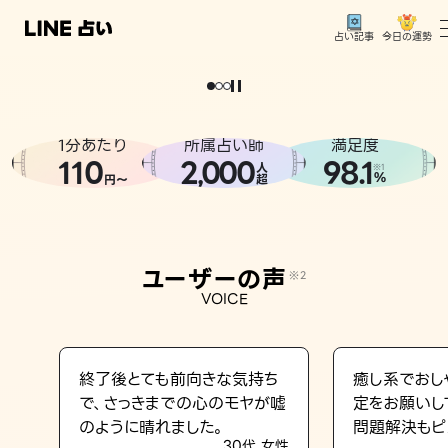
今日の運勢
占い記事
。
どうせなら
運
気
を
味
方
に
し
た
い
、
恋
も
仕
事
も
トップ
ユーザーの声
1分あたり
所属占い師
満足度
相談事例
110
2
000
98.1
,
人
※1
%
円〜
超
占いの流れ
おすすめの占い師
ユーザーの声
※2
よくある質問
VOICE
えもじの子（占）12星座占い
占い記事
終了後とても前向きな気持ち
癒し系でおし
で、さっきまでの心のモヤが嘘
定をお願いし
お知らせ
のように晴れました。
問題解決もピ
30代 女性