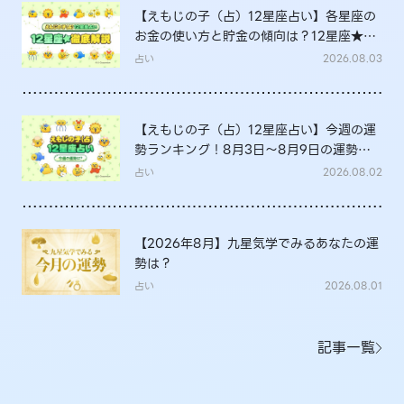
【えもじの子（占）12星座占い】各星座の
お金の使い方と貯金の傾向は？12星座★徹
底解説
占い
2026.08.03
【えもじの子（占）12星座占い】今週の運
勢ランキング！8月3日～8月9日の運勢
は？
占い
2026.08.02
【2026年8月】九星気学でみるあなたの運
勢は？
占い
2026.08.01
記事一覧