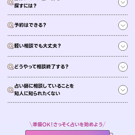
Q
探すには？
Q
予約はできる？
Q
軽い相談でも大丈夫？
Q
どうやって相談終了する？
占い師に相談していることを
Q
知人に知られたくない
準備OK！さっそく占いを始めよう