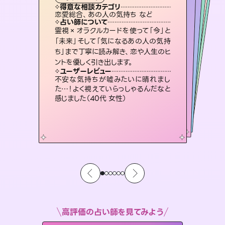
タロット
霊視・オーラ
ルーン
スピリチュアル・リーディング
スピリチュアル・リーディング
透視
得意な相談カテゴリ
得意な相談カテゴリ
得意な相談カテゴリ
スピリチュアル・リーディング
得意な相談カテゴリ
得意な相談カテゴリ
恋愛総合、あの人の気持ち など
出逢い、片想い、復縁 など
恋愛総合、片想い、二人の未来 など
片想い、二人の未来、年の差 など
得意な相談カテゴリ
片想い、あの人の気持ち、復縁 など
片想い、あの人の気持ち、復縁 など
占い師について
占い師について
占い師について
占い師について
占い師について
占い師について
恋愛のお悩みの中でも特に「曖昧な関
係」の相談を得意としており、友達以上
恋人未満なお相手との今後や本音を丁
復縁、恋愛、不倫の行方、同性愛や片
思い、仕事関係や借金問題まで知りた
いことや心の負担になっていることを
未来には何パターンもの選択肢があり
ます。不安で視えにくくなっているあな
たの素敵な未来を見つけ、その未来を
霊視×オラクルカードを使って「今」と
3,700年以上の歴史を持つ東洋最古の
占術「易占」で詳細まで占い、幸せへ向
かう道筋を示します。厳しい結果にも具
「未来」そして「気になるあの人の気持
ち」まで丁寧に読み解き、恋や人生のヒ
寧に読み解き恋愛成就へと導きます。
連絡再開、復縁、成就などの報告実績多数。セラピストとして2万超の施術経験があるからこそできる鑑定で、より良い未来をサポートします。
紐解き、背中をそっと押して導きます。
体的な対策をお伝えします。
選択できるようアドバイスします。
ユーザーレビュー
ユーザーレビュー
ントを優しく引き出します。
ユーザーレビュー
ユーザーレビュー
鑑定していただいてアドバイス通りに行
動すると仲が復活してきました。ありが
ユーザーレビュー
とても心温まる鑑定でした。しかもこち
らは何も言っていないのに視えていらっ
複雑な背景もしっかり聞いて鑑定して
いただけました。気持ちが楽になりまし
安心感のあり、言い切ってくれる所や濁
さない鑑定のおかげで、毎回自分の気
ユーザーレビュー
職場の人の性質や人間関係、本心など
本当によく視えていてびっくり。対策が
とうございました（40代 女性）
不安な気持ちが嘘みたいに晴れまし
しゃるんだなと驚きです（30代女性）
た（50代 女性）
持ちを整えられます（30代 男性）
た…！よく視えていらっしゃるんだなと
打てて前向きになれます（40代）
感じました（40代 女性）
高評価の占い師を見てみよう