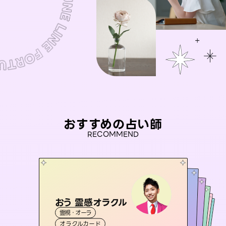
おすすめの占い師
RECOMMEND
おう 霊感オラクル
未来視師＊花
アイリス -iris-
セラピスト理恵
桃源珠羽
霊視・オーラ
霊視・オーラ
心理学
彗望
西洋占星術
（
とうげんみう
タロット
霊視・オーラ
（
すいぼう
霊視・オーラ
）
タロット
オラクルカード
）
スピリチュアル・リーディング