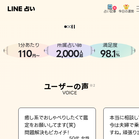
今日の運勢
占い記事
。
どうせなら
運
気
を
味
方
に
し
た
い
、
恋
も
仕
事
も
トップ
ユーザーの声
1分あたり
所属占い師
満足度
相談事例
110
2
000
98.1
,
人
※1
%
円〜
超
占いの流れ
おすすめの占い師
ユーザーの声
※2
よくある質問
VOICE
えもじの子（占）12星座占い
占い記事
癒し系でおしゃべりしたくて鑑
本当に相談し
定をお願いしてます(笑)
今は夫婦で乗
お知らせ
問題解決もピカイチ！
すね。頑張り
50代 女性