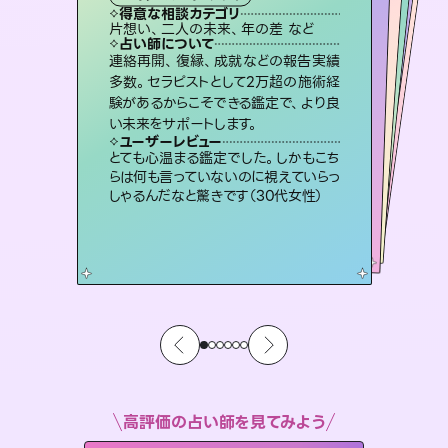
霊視・オーラ
スピリチュアル・リーディング
スピリチュアル・リーディング
ルーン
得意な相談カテゴリ
得意な相談カテゴリ
得意な相談カテゴリ
オラクルカード
得意な相談カテゴリ
得意な相談カテゴリ
片想い、二人の未来、年の差 など
出逢い、片想い、復縁 など
片想い、あの人の気持ち、復縁 など
片想い、あの人の気持ち、復縁 など
得意な相談カテゴリ
恋愛総合、片想い、二人の未来 など
恋愛総合、あの人の気持ち など
占い師について
占い師について
占い師について
占い師について
占い師について
占い師について
復縁、恋愛、不倫の行方、同性愛や片
思い、仕事関係や借金問題まで知りた
いことや心の負担になっていることを
恋愛のお悩みの中でも特に「曖昧な関
係」の相談を得意としており、友達以上
恋人未満なお相手との今後や本音を丁
未来には何パターンもの選択肢があり
ます。不安で視えにくくなっているあな
たの素敵な未来を見つけ、その未来を
連絡再開、復縁、成就などの報告実績
霊視×オラクルカードを使って「今」と
「未来」そして「気になるあの人の気持
ち」まで丁寧に読み解き、恋や人生のヒ
多数。セラピストとして2万超の施術経
験があるからこそできる鑑定で、より良
紐解き、背中をそっと押して導きます。
3,700年以上の歴史を持つ東洋最古の占術「易占」で詳細まで占い、幸せへ向かう道筋を示します。厳しい結果にも具体的な対策をお伝えします。
寧に読み解き恋愛成就へと導きます。
ントを優しく引き出します。
選択できるようアドバイスします。
ユーザーレビュー
ユーザーレビュー
い未来をサポートします。
ユーザーレビュー
ユーザーレビュー
安心感のあり、言い切ってくれる所や濁
さない鑑定のおかげで、毎回自分の気
ユーザーレビュー
複雑な背景もしっかり聞いて鑑定して
いただけました。気持ちが楽になりまし
不安な気持ちが嘘みたいに晴れまし
た…！よく視えていらっしゃるんだなと
鑑定していただいてアドバイス通りに行
動すると仲が復活してきました。ありが
ユーザーレビュー
職場の人の性質や人間関係、本心など
本当によく視えていてびっくり。対策が
持ちを整えられます（30代 男性）
とても心温まる鑑定でした。しかもこち
た（50代 女性）
感じました（40代 女性）
とうございました（40代 女性）
らは何も言っていないのに視えていらっ
打てて前向きになれます（40代）
しゃるんだなと驚きです（30代女性）
高評価の占い師を見てみよう