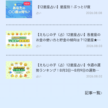
【12星座占い】星座別！ぶっとび度
占い
2026.08.08
【えもじの子（占）12星座占い】各星座の
お金の使い方と貯金の傾向は？12星座★徹
底解説
占い
2026.08.03
【えもじの子（占）12星座占い】今週の運
勢ランキング！8月3日～8月9日の運勢
は？
占い
2026.08.02
記事一覧