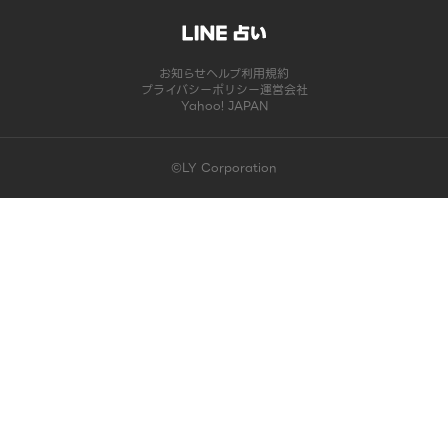
お知らせ
ヘルプ
利用規約
プライバシーポリシー
運営会社
Yahoo! JAPAN
©LY Corporation
このコンテンツは掲載が終了しました | LINE占い