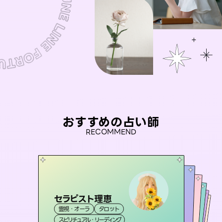
おすすめの占い師
RECOMMEND
セラピスト理恵
未来視師＊花
桃源珠羽
彗望
（
とうげんみう
アイリス -iris-
霊視・オーラ
タロット
（
）
すいぼう
霊視・オーラ
）
心理学
おう 霊感オラクル
霊視・オーラ
霊視・オーラ
タロット
西洋占星術
透視
スピリチュアル・リーディング
スピリチュアル・リーディング
タロット