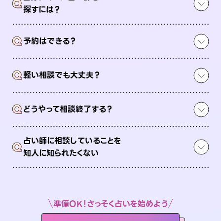
Q
探すには？
Q
予約はできる？
Q
軽い相談でも大丈夫？
Q
どうやって相談終了する？
占い師に相談していることを
Q
知人に知られたくない
準備OK！さっそく占いを始めよう