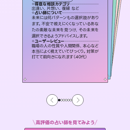
霊視・オーラ
スピリチュアル・リーディング
）
オラクルカード
スピリチュアル・リーディング
タロット
得意な相談カテゴリ
得意な相談カテゴリ
得意な相談カテゴリ
スピリチュアル・リーディング
得意な相談カテゴリ
得意な相談カテゴリ
出逢い、片想い、復縁 など
恋愛総合、片想い、二人の未来 など
片想い、二人の未来、年の差 など
恋愛総合、あの人の気持ち など
得意な相談カテゴリ
片想い、あの人の気持ち、復縁 など
片想い、あの人の気持ち、復縁 など
占い師について
占い師について
占い師について
占い師について
占い師について
占い師について
3,700年以上の歴史を持つ東洋最古の
占術「易占」で詳細まで占い、幸せへ向
かう道筋を示します。厳しい結果にも具
連絡再開、復縁、成就などの報告実績
多数。セラピストとして2万超の施術経
験があるからこそできる鑑定で、より良
復縁、恋愛、不倫の行方、同性愛や片
思い、仕事関係や借金問題まで知りた
いことや心の負担になっていることを
未来には何パターンもの選択肢があり
恋愛のお悩みの中でも特に「曖昧な関
係」の相談を得意としており、友達以上
恋人未満なお相手との今後や本音を丁
ます。不安で視えにくくなっているあな
たの素敵な未来を見つけ、その未来を
体的な対策をお伝えします。
霊視×オラクルカードを使って「今」と「未来」そして「気になるあの人の気持ち」まで丁寧に読み解き、恋や人生のヒントを優しく引き出します。
い未来をサポートします。
寧に読み解き恋愛成就へと導きます。
紐解き、背中をそっと押して導きます。
ユーザーレビュー
ユーザーレビュー
選択できるようアドバイスします。
ユーザーレビュー
ユーザーレビュー
複雑な背景もしっかり聞いて鑑定して
いただけました。気持ちが楽になりまし
ユーザーレビュー
不安な気持ちが嘘みたいに晴れまし
た…！よく視えていらっしゃるんだなと
鑑定していただいてアドバイス通りに行
動すると仲が復活してきました。ありが
とても心温まる鑑定でした。しかもこち
らは何も言っていないのに視えていらっ
ユーザーレビュー
安心感のあり、言い切ってくれる所や濁
さない鑑定のおかげで、毎回自分の気
た（50代 女性）
職場の人の性質や人間関係、本心など
感じました（40代 女性）
とうございました（40代 女性）
しゃるんだなと驚きです（30代女性）
本当によく視えていてびっくり。対策が
持ちを整えられます（30代 男性）
打てて前向きになれます（40代）
高評価の占い師を見てみよう