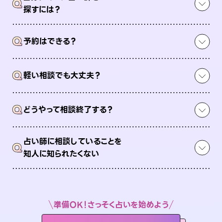
Q
探すには？
Q
予約はできる？
Q
軽い相談でも大丈夫？
Q
どうやって相談終了する？
占い師に相談していることを
Q
知人に知られたくない
準備OK！さっそく占いを始めよう