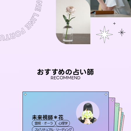
おすすめの占い師
RECOMMEND
未来視師＊花
アイリス -iris-
セラピスト理恵
おう 霊感オラクル
彗望
霊視・オーラ
心理学
西洋占星術
タロット
（
桃源珠羽
すいぼう
霊視・オーラ
）
霊視・オーラ
タロット
霊視・オーラ
（
スピリチュアル・リーディング
とうげんみう
ルーン
透視