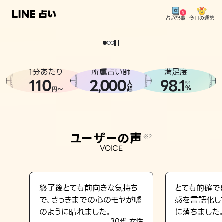
今日の運勢
占い記事
。
どうせなら
運
気
を
味
方
に
し
た
い
、
恋
も
仕
事
も
トップ
ユーザーの声
1分あたり
所属占い師
満足度
相談事例
110
2
000
98.1
,
人
※1
%
円〜
超
占いの流れ
おすすめの占い師
ユーザーの声
※2
よくある質問
VOICE
えもじの子（占）12星座占い
占い記事
終了後とても前向きな気持ち
とても的確で
で、さっきまでの心のモヤが嘘
感を言語化し
お知らせ
のように晴れました。
に落ちました
30代 女性