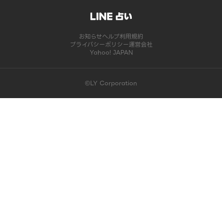
お知らせ
ヘルプ
利用規約
プライバシーポリシー
運営会社
Yahoo! JAPAN
©LY Corporation
このコンテンツは掲載が終了しました | LINE占い