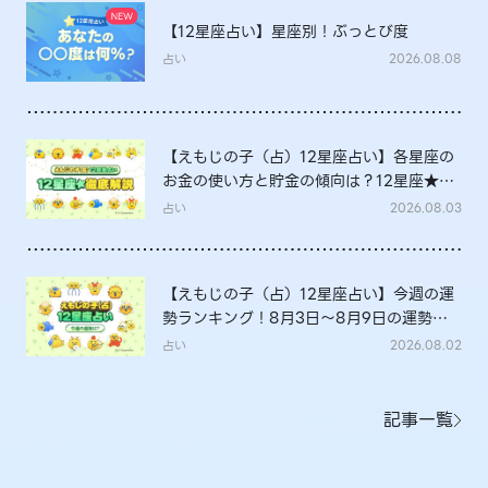
【12星座占い】星座別！ぶっとび度
占い
2026.08.08
【えもじの子（占）12星座占い】各星座の
お金の使い方と貯金の傾向は？12星座★徹
底解説
占い
2026.08.03
【えもじの子（占）12星座占い】今週の運
勢ランキング！8月3日～8月9日の運勢
は？
占い
2026.08.02
記事一覧