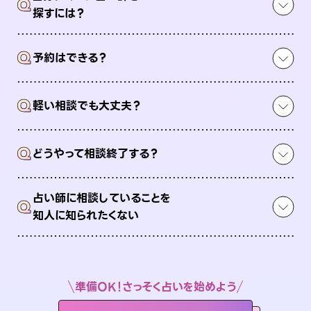
Q
探すには？
Q
予約はできる？
Q
軽い相談でも大丈夫？
Q
どうやって相談終了する？
占い師に相談していることを
Q
知人に知られたくない
準備OK！さっそく占いを始めよう