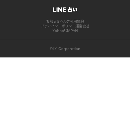
お知らせ
ヘルプ
利用規約
プライバシーポリシー
運営会社
Yahoo! JAPAN
©LY Corporation
このコンテンツは掲載が終了しました | LINE占い