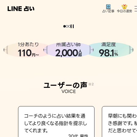
今日の運勢
占い記事
。
どうせなら
運
気
を
味
方
に
し
た
い
、
恋
も
仕
事
も
トップ
ユーザーの声
1分あたり
所属占い師
満足度
相談事例
110
2
000
98.1
,
人
※1
%
円〜
超
占いの流れ
おすすめの占い師
ユーザーの声
※2
よくある質問
VOICE
えもじの子（占）12星座占い
占い記事
コーチのように占い結果を通
早朝にも関わ
してより良くなる指針を提示し
き感謝です。
お知らせ
てくれます。
だと思わせて
30代 男性