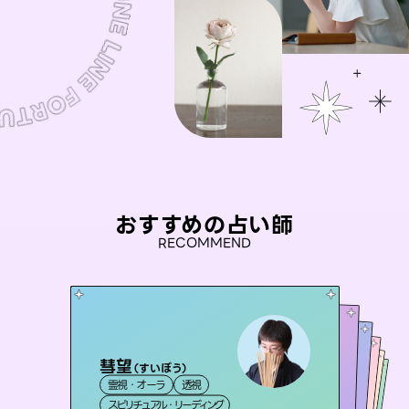
おすすめの占い師
RECOMMEND
彗望
アイリス -iris-
（
すいぼう
）
未来視師＊花
桃源珠羽
おう 霊感オラクル
霊視・オーラ
透視
西洋占星術
（
とうげんみう
タロット
セラピスト理恵
霊視・オーラ
）
霊視・オーラ
心理学
霊視・オーラ
タロット
スピリチュアル・リーディング
ルーン