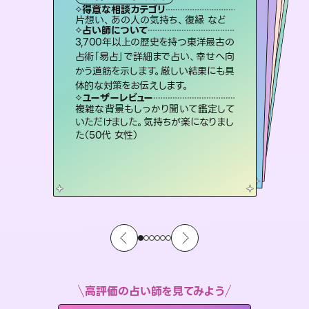
霊視・オーラ
スピリチュアル・リーディング
スピリチュアル・リーディング
オラクルカード
タロット
得意な相談カテゴリ
得意な相談カテゴリ
得意な相談カテゴリ
スピリチュアル・リーディング
得意な相談カテゴリ
得意な相談カテゴリ
片想い、あの人の気持ち、復縁 など
恋愛総合、片想い、二人の未来 など
出逢い、片想い、復縁 など
片想い、あの人の気持ち、復縁 など
得意な相談カテゴリ
恋愛総合、あの人の気持ち など
片想い、二人の未来、年の差 など
占い師について
占い師について
占い師について
占い師について
占い師について
占い師について
霊視×オラクルカードを使って「今」と
「未来」そして「気になるあの人の気持
ち」まで丁寧に読み解き、恋や人生のヒ
未来には何パターンもの選択肢があり
ます。不安で視えにくくなっているあな
たの素敵な未来を見つけ、その未来を
復縁、恋愛、不倫の行方、同性愛や片
思い、仕事関係や借金問題まで知りた
いことや心の負担になっていることを
3,700年以上の歴史を持つ東洋最古の
連絡再開、復縁、成就などの報告実績
多数。セラピストとして2万超の施術経
験があるからこそできる鑑定で、より良
占術「易占」で詳細まで占い、幸せへ向
かう道筋を示します。厳しい結果にも具
ントを優しく引き出します。
恋愛のお悩みの中でも特に「曖昧な関係」の相談を得意としており、友達以上恋人未満なお相手との今後や本音を丁寧に読み解き恋愛成就へと導きます。
選択できるようアドバイスします。
い未来をサポートします。
紐解き、背中をそっと押して導きます。
ユーザーレビュー
ユーザーレビュー
体的な対策をお伝えします。
ユーザーレビュー
ユーザーレビュー
不安な気持ちが嘘みたいに晴れまし
た…！よく視えていらっしゃるんだなと
ユーザーレビュー
鑑定していただいてアドバイス通りに行
動すると仲が復活してきました。ありが
とても心温まる鑑定でした。しかもこち
らは何も言っていないのに視えていらっ
職場の人の性質や人間関係、本心など
本当によく視えていてびっくり。対策が
ユーザーレビュー
安心感のあり、言い切ってくれる所や濁
さない鑑定のおかげで、毎回自分の気
感じました（40代 女性）
複雑な背景もしっかり聞いて鑑定して
とうございました（40代 女性）
しゃるんだなと驚きです（30代女性）
打てて前向きになれます（40代）
いただけました。気持ちが楽になりまし
持ちを整えられます（30代 男性）
た（50代 女性）
高評価の占い師を見てみよう