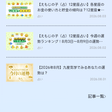
【えもじの子（占）12星座占い】各星座の
お金の使い方と貯金の傾向は？12星座★徹
底解説
占い
2026.08.03
【えもじの子（占）12星座占い】今週の運
勢ランキング！8月3日～8月9日の運勢
は？
占い
2026.08.02
【2026年8月】九星気学でみるあなたの運
勢は？
占い
2026.08.01
記事一覧