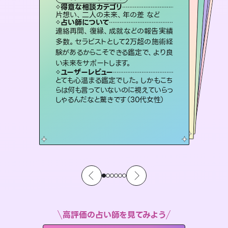
霊視・オーラ
スピリチュアル・リーディング
ルーン
スピリチュアル・リーディング
得意な相談カテゴリ
得意な相談カテゴリ
得意な相談カテゴリ
オラクルカード
得意な相談カテゴリ
得意な相談カテゴリ
片想い、二人の未来、年の差 など
片想い、あの人の気持ち、復縁 など
片想い、あの人の気持ち、復縁 など
恋愛総合、片想い、二人の未来 など
得意な相談カテゴリ
出逢い、片想い、復縁 など
恋愛総合、あの人の気持ち など
占い師について
占い師について
占い師について
占い師について
占い師について
占い師について
未来には何パターンもの選択肢があり
ます。不安で視えにくくなっているあな
たの素敵な未来を見つけ、その未来を
3,700年以上の歴史を持つ東洋最古の
占術「易占」で詳細まで占い、幸せへ向
かう道筋を示します。厳しい結果にも具
恋愛のお悩みの中でも特に「曖昧な関
係」の相談を得意としており、友達以上
恋人未満なお相手との今後や本音を丁
連絡再開、復縁、成就などの報告実績
霊視×オラクルカードを使って「今」と
「未来」そして「気になるあの人の気持
ち」まで丁寧に読み解き、恋や人生のヒ
多数。セラピストとして2万超の施術経
験があるからこそできる鑑定で、より良
選択できるようアドバイスします。
復縁、恋愛、不倫の行方、同性愛や片思い、仕事関係や借金問題まで知りたいことや心の負担になっていることを紐解き、背中をそっと押して導きます。
体的な対策をお伝えします。
ントを優しく引き出します。
寧に読み解き恋愛成就へと導きます。
ユーザーレビュー
ユーザーレビュー
い未来をサポートします。
ユーザーレビュー
ユーザーレビュー
職場の人の性質や人間関係、本心など
本当によく視えていてびっくり。対策が
ユーザーレビュー
安心感のあり、言い切ってくれる所や濁
さない鑑定のおかげで、毎回自分の気
不安な気持ちが嘘みたいに晴れまし
た…！よく視えていらっしゃるんだなと
複雑な背景もしっかり聞いて鑑定して
いただけました。気持ちが楽になりまし
ユーザーレビュー
鑑定していただいてアドバイス通りに行
動すると仲が復活してきました。ありが
打てて前向きになれます（40代）
とても心温まる鑑定でした。しかもこち
持ちを整えられます（30代 男性）
感じました（40代 女性）
た（50代 女性）
らは何も言っていないのに視えていらっ
とうございました（40代 女性）
しゃるんだなと驚きです（30代女性）
高評価の占い師を見てみよう