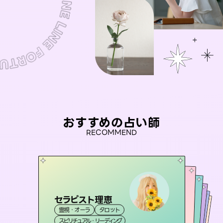
おすすめの占い師
RECOMMEND
セラピスト理恵
桃源珠羽
彗望
（
とうげんみう
）
アイリス -iris-
（
すいぼう
未来視師＊花
）
霊視・オーラ
タロット
霊視・オーラ
タロット
おう 霊感オラクル
霊視・オーラ
西洋占星術
透視
霊視・オーラ
タロット
スピリチュアル・リーディング
スピリチュアル・リーディング
心理学