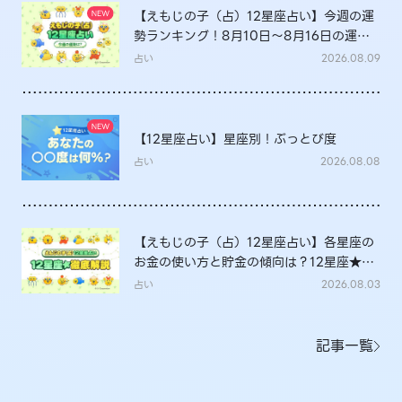
【えもじの子（占）12星座占い】今週の運
勢ランキング！8月10日～8月16日の運勢
は？
占い
2026.08.09
【12星座占い】星座別！ぶっとび度
占い
2026.08.08
【えもじの子（占）12星座占い】各星座の
お金の使い方と貯金の傾向は？12星座★徹
底解説
占い
2026.08.03
記事一覧