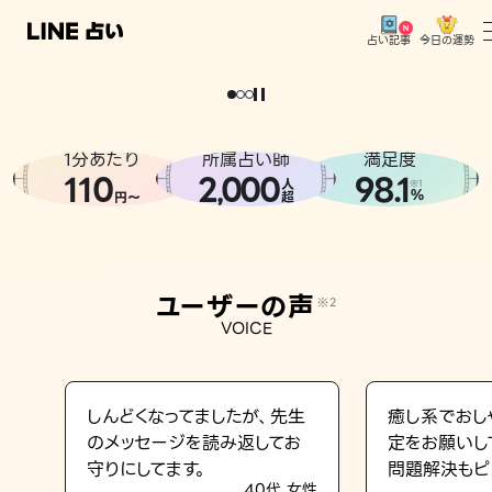
今日の運勢
占い記事
。
どうせなら
運
気
を
味
方
に
し
た
い
、
恋
も
仕
事
も
トップ
ユーザーの声
1分あたり
所属占い師
満足度
相談事例
110
2
000
98.1
,
人
※1
%
円〜
超
占いの流れ
おすすめの占い師
ユーザーの声
※2
よくある質問
VOICE
えもじの子（占）12星座占い
占い記事
しんどくなってましたが、先生
癒し系でおし
のメッセージを読み返してお
定をお願いし
お知らせ
守りにしてます。
問題解決もピ
40代 女性