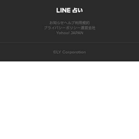
お知らせ
ヘルプ
利用規約
プライバシーポリシー
運営会社
Yahoo! JAPAN
©LY Corporation
このコンテンツは掲載が終了しました | LINE占い