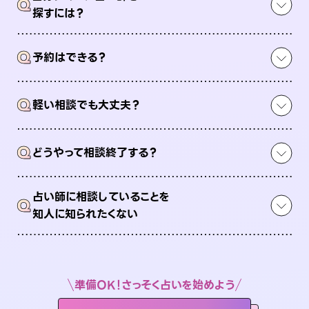
Q
探すには？
Q
予約はできる？
Q
軽い相談でも大丈夫？
Q
どうやって相談終了する？
占い師に相談していることを
Q
知人に知られたくない
準備OK！さっそく占いを始めよう