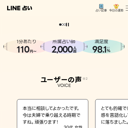
今日の運勢
占い記事
。
どうせなら
運
気
を
味
方
に
し
た
い
、
恋
も
仕
事
も
トップ
ユーザーの声
1分あたり
所属占い師
満足度
相談事例
110
2
000
98.1
,
人
※1
%
円〜
超
占いの流れ
おすすめの占い師
ユーザーの声
※2
よくある質問
VOICE
えもじの子（占）12星座占い
占い記事
本当に相談してよかったです。
とても的確で
今は夫婦で乗り越える時期で
感を言語化し
お知らせ
すね。頑張ります！
に落ちました
30代 女性