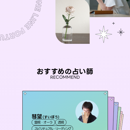
おすすめの占い師
RECOMMEND
彗望
アイリス -iris-
（
すいぼう
）
未来視師＊花
セラピスト理恵
桃源珠羽
霊視・オーラ
透視
西洋占星術
タロット
おう 霊感オラクル
霊視・オーラ
（
とうげんみう
霊視・オーラ
心理学
霊視・オーラ
）
タロット
スピリチュアル・リーディング
ルーン