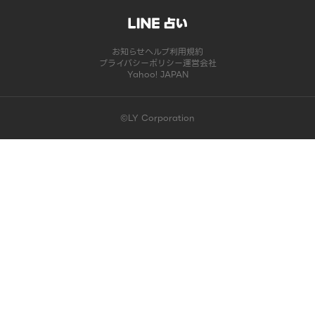
お知らせ
ヘルプ
利用規約
プライバシーポリシー
運営会社
Yahoo! JAPAN
©LY Corporation
このコンテンツは掲載が終了しました | LINE占い