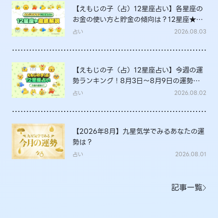
【えもじの子（占）12星座占い】各星座の
お金の使い方と貯金の傾向は？12星座★徹
底解説
占い
2026.08.03
【えもじの子（占）12星座占い】今週の運
勢ランキング！8月3日～8月9日の運勢
は？
占い
2026.08.02
【2026年8月】九星気学でみるあなたの運
勢は？
占い
2026.08.01
記事一覧