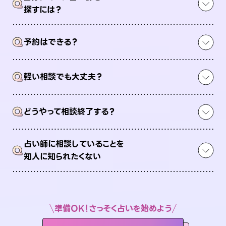
Q
探すには？
Q
予約はできる？
Q
軽い相談でも大丈夫？
Q
どうやって相談終了する？
占い師に相談していることを
Q
知人に知られたくない
準備OK！さっそく占いを始めよう