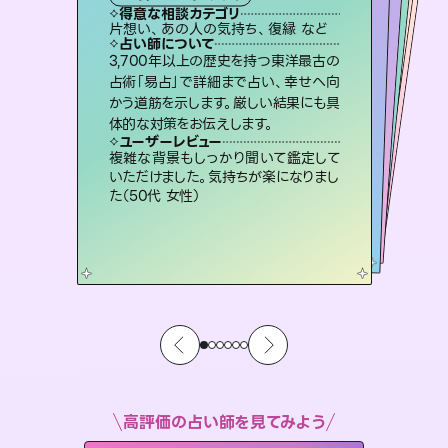
タロット
霊視・オーラ
スピリチュアル・リーディング
スピリチュアル・リーディング
スピリチュアル・リーディング
得意な相談カテゴリ
得意な相談カテゴリ
得意な相談カテゴリ
オラクルカード
得意な相談カテゴリ
得意な相談カテゴリ
片想い、あの人の気持ち、復縁 など
恋愛総合、片想い、二人の未来 など
出逢い、片想い、復縁 など
片想い、二人の未来、年の差 など
得意な相談カテゴリ
片想い、あの人の気持ち、復縁 など
恋愛総合、あの人の気持ち など
占い師について
占い師について
占い師について
占い師について
占い師について
占い師について
恋愛のお悩みの中でも特に「曖昧な関
係」の相談を得意としており、友達以上
恋人未満なお相手との今後や本音を丁
未来には何パターンもの選択肢があり
ます。不安で視えにくくなっているあな
たの素敵な未来を見つけ、その未来を
復縁、恋愛、不倫の行方、同性愛や片
思い、仕事関係や借金問題まで知りた
いことや心の負担になっていることを
3,700年以上の歴史を持つ東洋最古の
霊視×オラクルカードを使って「今」と
「未来」そして「気になるあの人の気持
ち」まで丁寧に読み解き、恋や人生のヒ
占術「易占」で詳細まで占い、幸せへ向
かう道筋を示します。厳しい結果にも具
寧に読み解き恋愛成就へと導きます。
連絡再開、復縁、成就などの報告実績多数。セラピストとして2万超の施術経験があるからこそできる鑑定で、より良い未来をサポートします。
選択できるようアドバイスします。
ントを優しく引き出します。
紐解き、背中をそっと押して導きます。
ユーザーレビュー
ユーザーレビュー
体的な対策をお伝えします。
ユーザーレビュー
ユーザーレビュー
鑑定していただいてアドバイス通りに行
動すると仲が復活してきました。ありが
ユーザーレビュー
とても心温まる鑑定でした。しかもこち
らは何も言っていないのに視えていらっ
不安な気持ちが嘘みたいに晴れまし
た…！よく視えていらっしゃるんだなと
職場の人の性質や人間関係、本心など
本当によく視えていてびっくり。対策が
ユーザーレビュー
安心感のあり、言い切ってくれる所や濁
さない鑑定のおかげで、毎回自分の気
とうございました（40代 女性）
複雑な背景もしっかり聞いて鑑定して
しゃるんだなと驚きです（30代女性）
感じました（40代 女性）
打てて前向きになれます（40代）
いただけました。気持ちが楽になりまし
持ちを整えられます（30代 男性）
た（50代 女性）
高評価の占い師を見てみよう