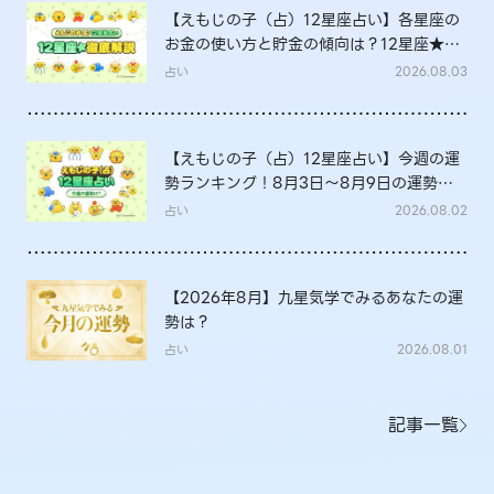
【えもじの子（占）12星座占い】各星座の
お金の使い方と貯金の傾向は？12星座★徹
底解説
占い
2026.08.03
【えもじの子（占）12星座占い】今週の運
勢ランキング！8月3日～8月9日の運勢
は？
占い
2026.08.02
【2026年8月】九星気学でみるあなたの運
勢は？
占い
2026.08.01
記事一覧