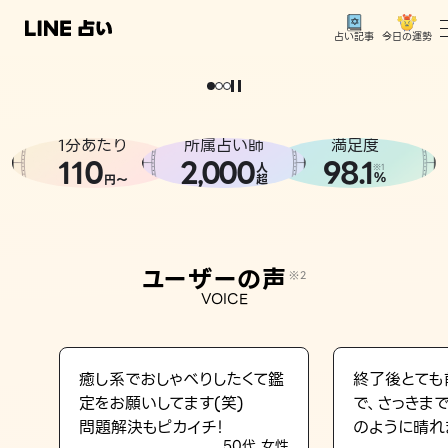
今日の運勢
占い記事
。
どうせなら
運
気
を
味
方
に
し
た
い
、
恋
も
仕
事
も
トップ
ユーザーの声
1分あたり
所属占い師
満足度
相談事例
110
2
000
98.1
,
人
※1
%
円〜
超
占いの流れ
おすすめの占い師
ユーザーの声
※2
よくある質問
VOICE
えもじの子（占）12星座占い
占い記事
癒し系でおしゃべりしたくて鑑
終了後とても
定をお願いしてます(笑)
で、さっきま
お知らせ
問題解決もピカイチ！
のように晴れ
50代 女性