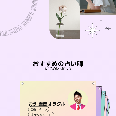
おすすめの占い師
RECOMMEND
おう 霊感オラクル
アイリス -iris-
彗望
桃源珠羽
（
すいぼう
未来視師＊花
）
霊視・オーラ
西洋占星術
（
とうげんみう
タロット
セラピスト理恵
霊視・オーラ
）
霊視・オーラ
透視
霊視・オーラ
タロット
オラクルカード
ルーン
心理学