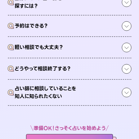
Q
探すには？
Q
予約はできる？
Q
軽い相談でも大丈夫？
Q
どうやって相談終了する？
占い師に相談していることを
Q
知人に知られたくない
準備OK！さっそく占いを始めよう