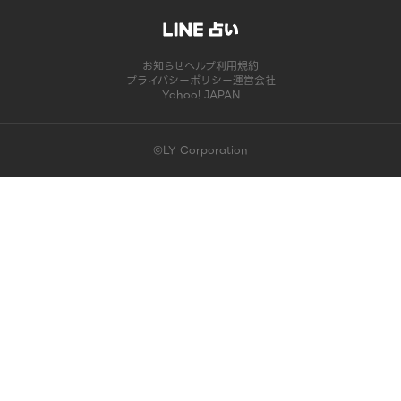
お知らせ
ヘルプ
利用規約
プライバシーポリシー
運営会社
Yahoo! JAPAN
©LY Corporation
このコンテンツは掲載が終了しました | LINE占い