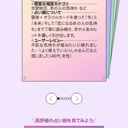
霊視・オーラ
スピリチュアル・リーディング
スピリチュアル・リーディング
スピリチュアル・リーディング
タロット
得意な相談カテゴリ
得意な相談カテゴリ
得意な相談カテゴリ
スピリチュアル・リーディング
得意な相談カテゴリ
得意な相談カテゴリ
恋愛総合、あの人の気持ち など
恋愛総合、片想い、二人の未来 など
片想い、あの人の気持ち、復縁 など
片想い、あの人の気持ち、復縁 など
得意な相談カテゴリ
出逢い、片想い、復縁 など
片想い、二人の未来、年の差 など
占い師について
占い師について
占い師について
占い師について
占い師について
占い師について
未来には何パターンもの選択肢があり
ます。不安で視えにくくなっているあな
たの素敵な未来を見つけ、その未来を
3,700年以上の歴史を持つ東洋最古の
占術「易占」で詳細まで占い、幸せへ向
かう道筋を示します。厳しい結果にも具
復縁、恋愛、不倫の行方、同性愛や片
思い、仕事関係や借金問題まで知りた
いことや心の負担になっていることを
霊視×オラクルカードを使って「今」と
連絡再開、復縁、成就などの報告実績
多数。セラピストとして2万超の施術経
験があるからこそできる鑑定で、より良
「未来」そして「気になるあの人の気持
ち」まで丁寧に読み解き、恋や人生のヒ
選択できるようアドバイスします。
恋愛のお悩みの中でも特に「曖昧な関係」の相談を得意としており、友達以上恋人未満なお相手との今後や本音を丁寧に読み解き恋愛成就へと導きます。
体的な対策をお伝えします。
い未来をサポートします。
紐解き、背中をそっと押して導きます。
ユーザーレビュー
ユーザーレビュー
ントを優しく引き出します。
ユーザーレビュー
ユーザーレビュー
職場の人の性質や人間関係、本心など
本当によく視えていてびっくり。対策が
ユーザーレビュー
鑑定していただいてアドバイス通りに行
動すると仲が復活してきました。ありが
とても心温まる鑑定でした。しかもこち
らは何も言っていないのに視えていらっ
複雑な背景もしっかり聞いて鑑定して
いただけました。気持ちが楽になりまし
ユーザーレビュー
安心感のあり、言い切ってくれる所や濁
さない鑑定のおかげで、毎回自分の気
打てて前向きになれます（40代）
不安な気持ちが嘘みたいに晴れまし
とうございました（40代 女性）
しゃるんだなと驚きです（30代女性）
た（50代 女性）
た…！よく視えていらっしゃるんだなと
持ちを整えられます（30代 男性）
感じました（40代 女性）
高評価の占い師を見てみよう