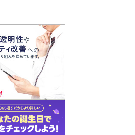
の声
れ
の占い師
質問