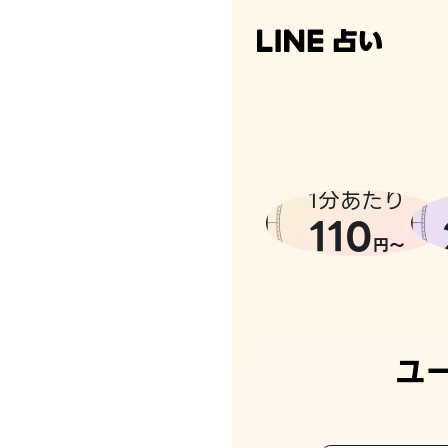
なんかち
1分あたり
110
円〜
ユ