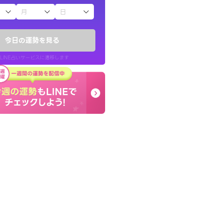
子（占）12星座占い
鑑定いただき感
終了後とても前向きな気
でいいんだと思わ
っきまでの心のモヤが嘘
今日の運勢を見る
晴れました。
LINE占いサービスに遷移します
40代 女性
LINE占いを開く
リ内のサービスページへ遷移します