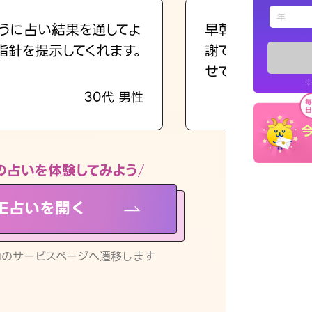
えもじの
うに占い結果を通してよ
早朝にも関わらず
指針を提示してくれます。
謝です。私のまま
占い記事
せてくれます。
※
30代 男性
お知らせ
の占いを体験してみよう
NE占いを開く
※LINEアプ
リ内のサービスページへ遷移します