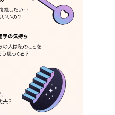
復縁したい…
らいいの？
相手の気持ち
あの人は私のことを
どう思ってる？
ど、
丈夫？