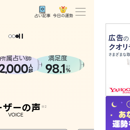
今日の運勢
占い記事
ょっと
。
元
気
に
な
った
、
話
し
たら
トップ
ユーザー
所属占い師
満足度
2
000
98.1
,
人
相談事例
※1
%
超
占いの流
おすすめ
ーザーの声
※2
VOICE
よくある