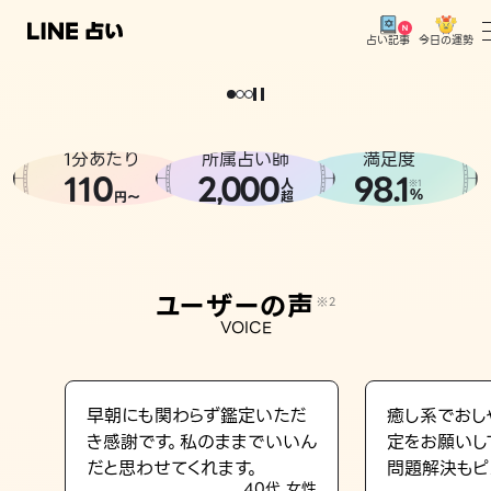
今日の運勢
占い記事
。
どうせなら
運
気
を
味
方
に
し
た
い
、
恋
も
仕
事
も
トップ
ユーザーの声
1分あたり
所属占い師
満足度
相談事例
110
2
000
98.1
,
人
※1
%
円〜
超
占いの流れ
おすすめの占い師
ユーザーの声
※2
よくある質問
VOICE
えもじの子（占）12星座占い
占い記事
早朝にも関わらず鑑定いただ
癒し系でおし
き感謝です。私のままでいいん
定をお願いし
お知らせ
だと思わせてくれます。
問題解決もピ
40代 女性