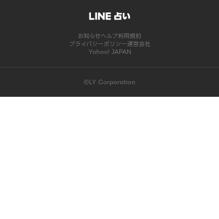
お知らせ
ヘルプ
利用規約
プライバシーポリシー
運営会社
Yahoo! JAPAN
©LY Corporation
このコンテンツは掲載が終了しました | LINE占い