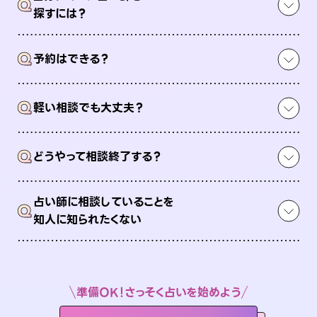
Q
探すには？
Q
予約はできる？
Q
軽い相談でも大丈夫？
Q
どうやって相談終了する？
占い師に相談していることを
Q
知人に知られたくない
準備OK！さっそく占いを始めよう