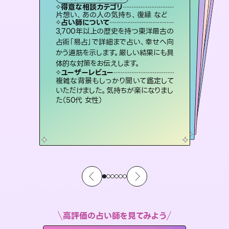
タロット
西洋占星術
スピリチュアル・リーディング
オラクルカード
スピリチュアル・リーディング
タロット
得意な相談カテゴリ
得意な相談カテゴリ
得意な相談カテゴリ
ルーン
得意な相談カテゴリ
得意な相談カテゴリ
片想い、あの人の気持ち、復縁 など
片想い、二人の未来、年の差 など
出逢い、片想い、復縁 など
恋愛総合、あの人の気持ち など
得意な相談カテゴリ
片想い、あの人の気持ち、復縁 など
恋愛総合、片想い、二人の未来 など
占い師について
占い師について
占い師について
占い師について
占い師について
占い師について
恋愛のお悩みの中でも特に「曖昧な関
係」の相談を得意としており、友達以上
恋人未満なお相手との今後や本音を丁
未来には何パターンもの選択肢があり
ます。不安で視えにくくなっているあな
たの素敵な未来を見つけ、その未来を
連絡再開、復縁、成就などの報告実績
多数。セラピストとして2万超の施術経
験があるからこそできる鑑定で、より良
3,700年以上の歴史を持つ東洋最古の
復縁、恋愛、不倫の行方、同性愛や片
思い、仕事関係や借金問題まで知りた
いことや心の負担になっていることを
占術「易占」で詳細まで占い、幸せへ向
かう道筋を示します。厳しい結果にも具
寧に読み解き恋愛成就へと導きます。
霊視×オラクルカードを使って「今」と「未来」そして「気になるあの人の気持ち」まで丁寧に読み解き、恋や人生のヒントを優しく引き出します。
選択できるようアドバイスします。
紐解き、背中をそっと押して導きます。
い未来をサポートします。
ユーザーレビュー
ユーザーレビュー
体的な対策をお伝えします。
ユーザーレビュー
ユーザーレビュー
鑑定していただいてアドバイス通りに行
動すると仲が復活してきました。ありが
ユーザーレビュー
不安な気持ちが嘘みたいに晴れまし
た…！よく視えていらっしゃるんだなと
安心感のあり、言い切ってくれる所や濁
さない鑑定のおかげで、毎回自分の気
職場の人の性質や人間関係、本心など
本当によく視えていてびっくり。対策が
ユーザーレビュー
とても心温まる鑑定でした。しかもこち
らは何も言っていないのに視えていらっ
とうございました（40代 女性）
複雑な背景もしっかり聞いて鑑定して
感じました（40代 女性）
持ちを整えられます（30代 男性）
打てて前向きになれます（40代）
いただけました。気持ちが楽になりまし
しゃるんだなと驚きです（30代女性）
た（50代 女性）
高評価の占い師を見てみよう