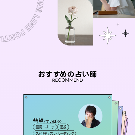
おすすめの占い師
RECOMMEND
彗望
セラピスト理恵
（
すいぼう
）
未来視師＊花
おう 霊感オラクル
桃源珠羽
霊視・オーラ
透視
霊視・オーラ
タロット
アイリス -iris-
霊視・オーラ
（
とうげんみう
霊視・オーラ
心理学
霊視・オーラ
）
スピリチュアル・リーディング
スピリチュアル・リーディング