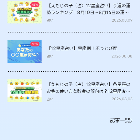
【えもじの子（占）12星座占い】今週の運
勢ランキング！8月10日～8月16日の運勢
は？
占い
2026.08.09
【12星座占い】星座別！ぶっとび度
占い
2026.08.08
【えもじの子（占）12星座占い】各星座の
お金の使い方と貯金の傾向は？12星座★徹
底解説
占い
2026.08.03
記事一覧