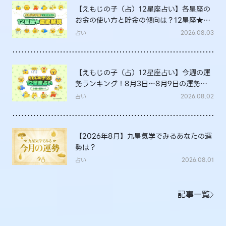
【えもじの子（占）12星座占い】各星座の
お金の使い方と貯金の傾向は？12星座★徹
底解説
占い
2026.08.03
【えもじの子（占）12星座占い】今週の運
勢ランキング！8月3日～8月9日の運勢
は？
占い
2026.08.02
【2026年8月】九星気学でみるあなたの運
勢は？
占い
2026.08.01
記事一覧