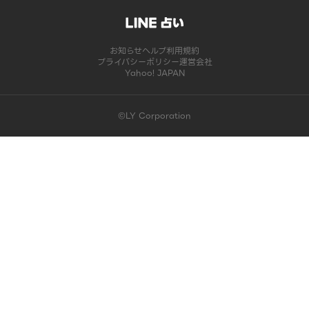
お知らせ
ヘルプ
利用規約
プライバシーポリシー
運営会社
Yahoo! JAPAN
©LY Corporation
このコンテンツは掲載が終了しました | LINE占い