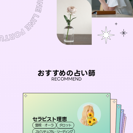
おすすめの占い師
RECOMMEND
セラピスト理恵
おう 霊感オラクル
彗望
未来視師＊花
（
すいぼう
アイリス -iris-
）
霊視・オーラ
タロット
霊視・オーラ
桃源珠羽
霊視・オーラ
霊視・オーラ
透視
西洋占星術
心理学
（
スピリチュアル・リーディング
とうげんみう
オラクルカード
タロット