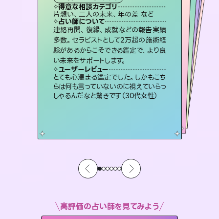
霊視・オーラ
スピリチュアル・リーディング
）
スピリチュアル・リーディング
ルーン
タロット
得意な相談カテゴリ
得意な相談カテゴリ
得意な相談カテゴリ
スピリチュアル・リーディング
得意な相談カテゴリ
得意な相談カテゴリ
片想い、二人の未来、年の差 など
恋愛総合、あの人の気持ち など
片想い、あの人の気持ち、復縁 など
出逢い、片想い、復縁 など
得意な相談カテゴリ
恋愛総合、片想い、二人の未来 など
片想い、あの人の気持ち、復縁 など
占い師について
占い師について
占い師について
占い師について
占い師について
占い師について
復縁、恋愛、不倫の行方、同性愛や片
思い、仕事関係や借金問題まで知りた
いことや心の負担になっていることを
3,700年以上の歴史を持つ東洋最古の
占術「易占」で詳細まで占い、幸せへ向
かう道筋を示します。厳しい結果にも具
霊視×オラクルカードを使って「今」と
「未来」そして「気になるあの人の気持
ち」まで丁寧に読み解き、恋や人生のヒ
連絡再開、復縁、成就などの報告実績
恋愛のお悩みの中でも特に「曖昧な関
係」の相談を得意としており、友達以上
恋人未満なお相手との今後や本音を丁
多数。セラピストとして2万超の施術経
験があるからこそできる鑑定で、より良
紐解き、背中をそっと押して導きます。
未来には何パターンもの選択肢があります。不安で視えにくくなっているあなたの素敵な未来を見つけ、その未来を選択できるようアドバイスします。
体的な対策をお伝えします。
寧に読み解き恋愛成就へと導きます。
ントを優しく引き出します。
ユーザーレビュー
ユーザーレビュー
い未来をサポートします。
ユーザーレビュー
ユーザーレビュー
安心感のあり、言い切ってくれる所や濁
さない鑑定のおかげで、毎回自分の気
ユーザーレビュー
職場の人の性質や人間関係、本心など
本当によく視えていてびっくり。対策が
鑑定していただいてアドバイス通りに行
動すると仲が復活してきました。ありが
複雑な背景もしっかり聞いて鑑定して
いただけました。気持ちが楽になりまし
ユーザーレビュー
不安な気持ちが嘘みたいに晴れまし
た…！よく視えていらっしゃるんだなと
持ちを整えられます（30代 男性）
とても心温まる鑑定でした。しかもこち
打てて前向きになれます（40代）
とうございました（40代 女性）
た（50代 女性）
らは何も言っていないのに視えていらっ
感じました（40代 女性）
しゃるんだなと驚きです（30代女性）
高評価の占い師を見てみよう