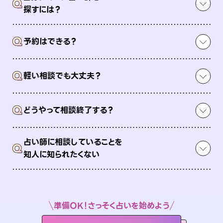
Q
探すには？
Q
予約はできる？
Q
軽い相談でも大丈夫？
Q
どうやって相談終了する？
占い師に相談していることを
Q
知人に知られたくない
準備OK！さっそく占いを始めよう