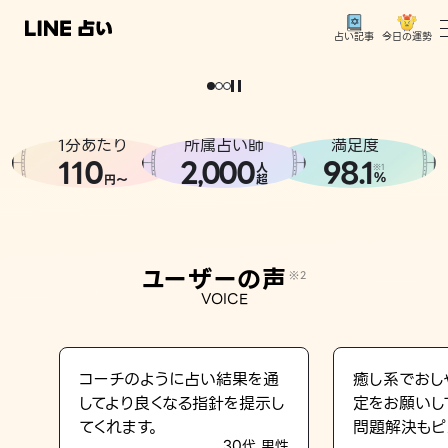
今日の運勢
占い記事
。
どうせなら
運
気
を
味
方
に
し
た
い
、
恋
も
仕
事
も
トップ
ユーザーの声
1分あたり
所属占い師
満足度
相談事例
110
2
000
98.1
,
人
※1
%
円〜
超
占いの流れ
おすすめの占い師
ユーザーの声
※2
よくある質問
VOICE
えもじの子（占）12星座占い
占い記事
コーチのように占い結果を通
癒し系でおし
してより良くなる指針を提示し
定をお願いし
お知らせ
てくれます。
問題解決もピ
30代 男性