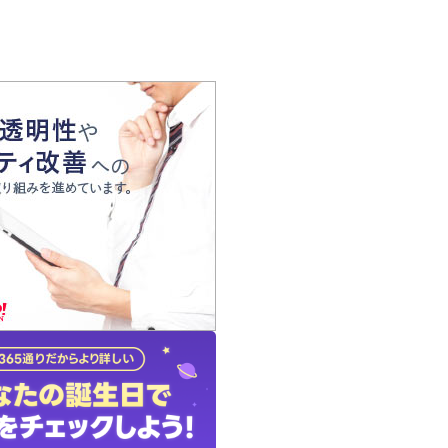
の声
れ
の占い師
質問