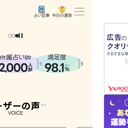
今日の運勢
占い記事
トップ
ょっと
。
元
気
に
な
った
、
話
し
たら
ユーザー
所属占い師
満足度
2
000
98.1
,
人
相談事例
※1
%
超
占いの流
おすすめ
ーザーの声
※2
VOICE
よくある