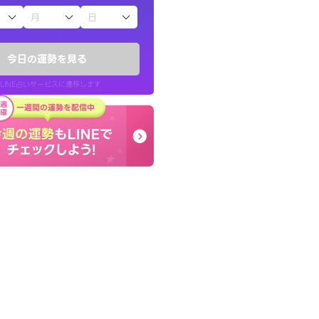
子（占）12星座占い
りしたくて鑑定を
本当に相談してよかった
)
夫婦で乗り越える時期で
今日の運勢を見る
チ！
張ります！
LINE占いサービスに遷移します
50代 女性
LINE占いを開く
リ内のサービスページへ遷移します