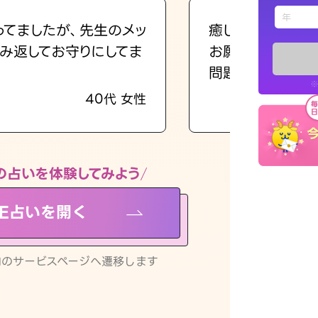
えもじの
ってましたが、先生のメッ
癒し系でおしゃべ
み返してお守りにしてま
お願いしてます(笑
占い記事
問題解決もピカイ
※
40代 女性
お知らせ
の占いを体験してみよう
NE占いを開く
※LINEアプ
リ内のサービスページへ遷移します