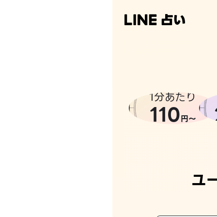
なんかち
1分あたり
110
円〜
ユ