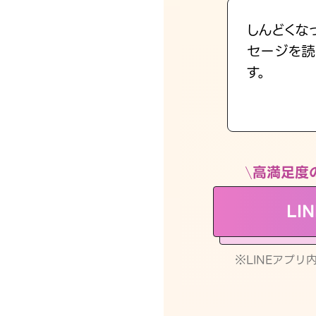
しんどくな
セージを読
す。
高満足度
LI
※LINEアプ