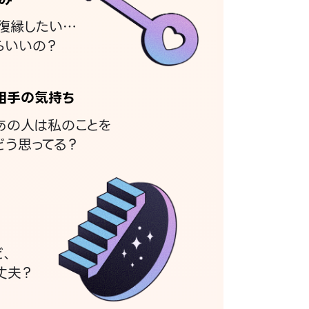
復縁したい…
らいいの？
相手の気持ち
あの人は私のことを
どう思ってる？
ど、
丈夫？