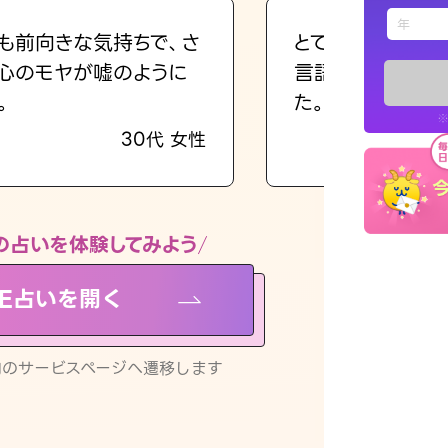
えもじの
も前向きな気持ちで、さ
とても的確で感じ
心のモヤが嘘のように
言語化してくれた
占い記事
。
た。
※
30代 女性
お知らせ
の占いを体験してみよう
NE占いを開く
※LINEアプ
リ内のサービスページへ遷移します