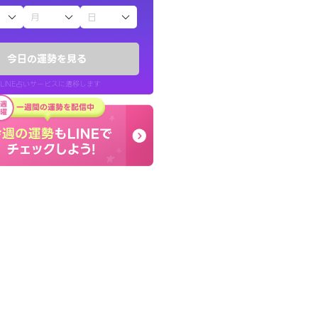
子（占）12星座占い
ていた違和感を
本当に相談してよかった
ので腑に落ちまし
夫婦で乗り越える時期で
今日の運勢を見る
張ります！
LINE占いサービスに遷移します
30代 女性
LINE占いを開く
リ内のサービスページへ遷移します