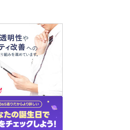
の声
れ
の占い師
質問