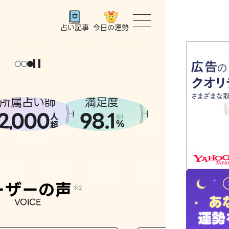
今日の運勢
占い記事
トップ
ユーザー
所属占い師
満足度
2
000
98.1
,
人
相談事例
※1
%
超
占いの流
おすすめ
ーザーの声
※2
VOICE
よくある