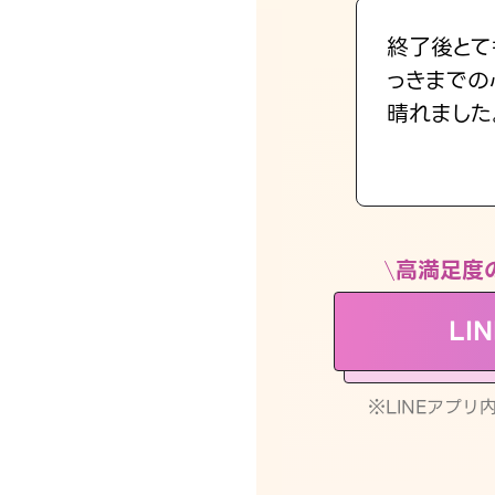
終了後とて
っきまでの
晴れました
高満足度
LI
※LINEアプ