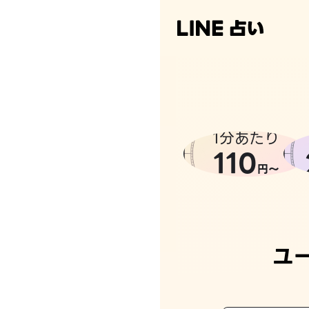
1分あたり
110
円〜
ユ