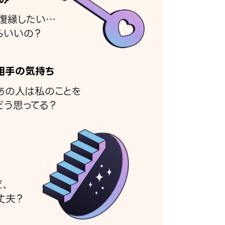
復縁したい…
らいいの？
相手の気持ち
あの人は私のことを
どう思ってる？
ど、
丈夫？