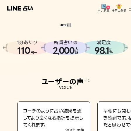
今日の運勢
占い記事
。
どうせなら
運
気
を
味
方
に
し
た
い
、
恋
も
仕
事
も
トップ
ユーザーの声
1分あたり
所属占い師
満足度
相談事例
110
2
000
98.1
,
人
※1
%
円〜
超
占いの流れ
おすすめの占い師
ユーザーの声
※2
よくある質問
VOICE
えもじの子（占）12星座占い
占い記事
コーチのように占い結果を通
早朝にも関わ
してより良くなる指針を提示し
き感謝です。
お知らせ
てくれます。
だと思わせて
30代 男性