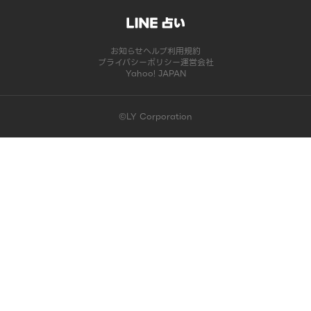
お知らせ
ヘルプ
利用規約
プライバシーポリシー
運営会社
Yahoo! JAPAN
©LY Corporation
このコンテンツは掲載が終了しました | LINE占い