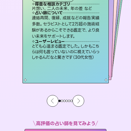
タロット
霊視・オーラ
オラクルカード
ルーン
スピリチュアル・リーディング
透視
得意な相談カテゴリ
得意な相談カテゴリ
得意な相談カテゴリ
スピリチュアル・リーディング
得意な相談カテゴリ
得意な相談カテゴリ
片想い、二人の未来、年の差 など
出逢い、片想い、復縁 など
恋愛総合、あの人の気持ち など
恋愛総合、片想い、二人の未来 など
得意な相談カテゴリ
片想い、あの人の気持ち、復縁 など
片想い、あの人の気持ち、復縁 など
占い師について
占い師について
占い師について
占い師について
占い師について
占い師について
恋愛のお悩みの中でも特に「曖昧な関
係」の相談を得意としており、友達以上
恋人未満なお相手との今後や本音を丁
霊視×オラクルカードを使って「今」と
「未来」そして「気になるあの人の気持
ち」まで丁寧に読み解き、恋や人生のヒ
未来には何パターンもの選択肢があり
ます。不安で視えにくくなっているあな
たの素敵な未来を見つけ、その未来を
連絡再開、復縁、成就などの報告実績
3,700年以上の歴史を持つ東洋最古の
占術「易占」で詳細まで占い、幸せへ向
かう道筋を示します。厳しい結果にも具
多数。セラピストとして2万超の施術経
験があるからこそできる鑑定で、より良
寧に読み解き恋愛成就へと導きます。
復縁、恋愛、不倫の行方、同性愛や片思い、仕事関係や借金問題まで知りたいことや心の負担になっていることを紐解き、背中をそっと押して導きます。
ントを優しく引き出します。
体的な対策をお伝えします。
選択できるようアドバイスします。
ユーザーレビュー
ユーザーレビュー
い未来をサポートします。
ユーザーレビュー
ユーザーレビュー
鑑定していただいてアドバイス通りに行
動すると仲が復活してきました。ありが
ユーザーレビュー
安心感のあり、言い切ってくれる所や濁
さない鑑定のおかげで、毎回自分の気
複雑な背景もしっかり聞いて鑑定して
いただけました。気持ちが楽になりまし
不安な気持ちが嘘みたいに晴れまし
た…！よく視えていらっしゃるんだなと
ユーザーレビュー
職場の人の性質や人間関係、本心など
本当によく視えていてびっくり。対策が
とうございました（40代 女性）
とても心温まる鑑定でした。しかもこち
持ちを整えられます（30代 男性）
た（50代 女性）
感じました（40代 女性）
らは何も言っていないのに視えていらっ
打てて前向きになれます（40代）
しゃるんだなと驚きです（30代女性）
高評価の占い師を見てみよう