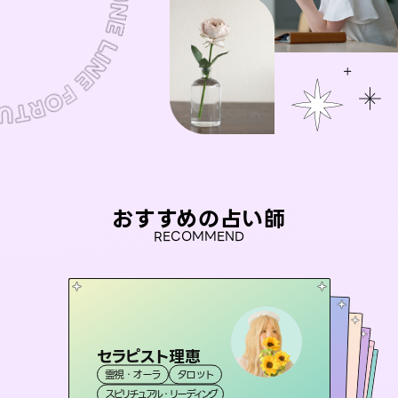
おすすめの占い師
RECOMMEND
セラピスト理恵
未来視師＊花
おう 霊感オラクル
アイリス -iris-
桃源珠羽
霊視・オーラ
タロット
霊視・オーラ
心理学
彗望
霊視・オーラ
（
とうげんみう
西洋占星術
（
すいぼう
霊視・オーラ
）
タロット
スピリチュアル・リーディング
）
スピリチュアル・リーディング