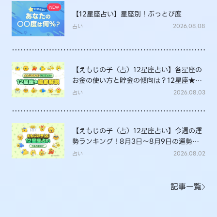
【12星座占い】星座別！ぶっとび度
占い
2026.08.08
【えもじの子（占）12星座占い】各星座の
お金の使い方と貯金の傾向は？12星座★徹
底解説
占い
2026.08.03
【えもじの子（占）12星座占い】今週の運
勢ランキング！8月3日～8月9日の運勢
は？
占い
2026.08.02
記事一覧