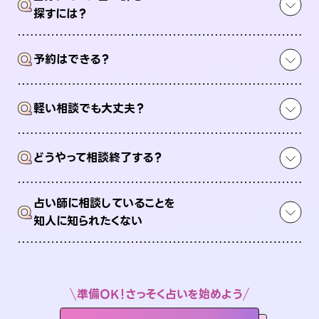
Q
探すには？
Q
予約はできる？
Q
軽い相談でも大丈夫？
Q
どうやって相談終了する？
占い師に相談していることを
Q
知人に知られたくない
準備OK！さっそく占いを始めよう