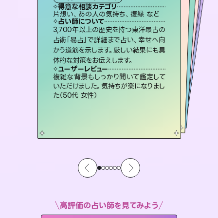
西洋占星術
スピリチュアル・リーディング
オラクルカード
スピリチュアル・リーディング
タロット
得意な相談カテゴリ
得意な相談カテゴリ
得意な相談カテゴリ
ルーン
得意な相談カテゴリ
得意な相談カテゴリ
片想い、あの人の気持ち、復縁 など
片想い、あの人の気持ち、復縁 など
片想い、二人の未来、年の差 など
恋愛総合、あの人の気持ち など
得意な相談カテゴリ
出逢い、片想い、復縁 など
恋愛総合、片想い、二人の未来 など
占い師について
占い師について
占い師について
占い師について
占い師について
占い師について
未来には何パターンもの選択肢があり
ます。不安で視えにくくなっているあな
たの素敵な未来を見つけ、その未来を
連絡再開、復縁、成就などの報告実績
多数。セラピストとして2万超の施術経
験があるからこそできる鑑定で、より良
恋愛のお悩みの中でも特に「曖昧な関
係」の相談を得意としており、友達以上
恋人未満なお相手との今後や本音を丁
3,700年以上の歴史を持つ東洋最古の
復縁、恋愛、不倫の行方、同性愛や片
思い、仕事関係や借金問題まで知りた
いことや心の負担になっていることを
占術「易占」で詳細まで占い、幸せへ向
かう道筋を示します。厳しい結果にも具
選択できるようアドバイスします。
霊視×オラクルカードを使って「今」と「未来」そして「気になるあの人の気持ち」まで丁寧に読み解き、恋や人生のヒントを優しく引き出します。
い未来をサポートします。
紐解き、背中をそっと押して導きます。
寧に読み解き恋愛成就へと導きます。
ユーザーレビュー
ユーザーレビュー
体的な対策をお伝えします。
ユーザーレビュー
ユーザーレビュー
職場の人の性質や人間関係、本心など
本当によく視えていてびっくり。対策が
ユーザーレビュー
不安な気持ちが嘘みたいに晴れまし
た…！よく視えていらっしゃるんだなと
安心感のあり、言い切ってくれる所や濁
さない鑑定のおかげで、毎回自分の気
とても心温まる鑑定でした。しかもこち
らは何も言っていないのに視えていらっ
ユーザーレビュー
鑑定していただいてアドバイス通りに行
動すると仲が復活してきました。ありが
打てて前向きになれます（40代）
複雑な背景もしっかり聞いて鑑定して
感じました（40代 女性）
持ちを整えられます（30代 男性）
しゃるんだなと驚きです（30代女性）
いただけました。気持ちが楽になりまし
とうございました（40代 女性）
た（50代 女性）
高評価の占い師を見てみよう