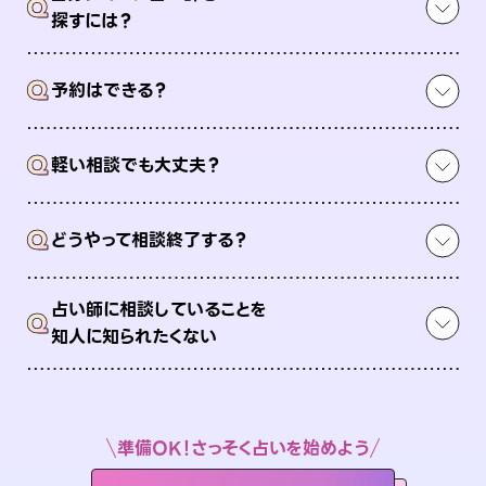
Q
探すには？
Q
予約はできる？
Q
軽い相談でも大丈夫？
Q
どうやって相談終了する？
占い師に相談していることを
Q
知人に知られたくない
準備OK！さっそく占いを始めよう