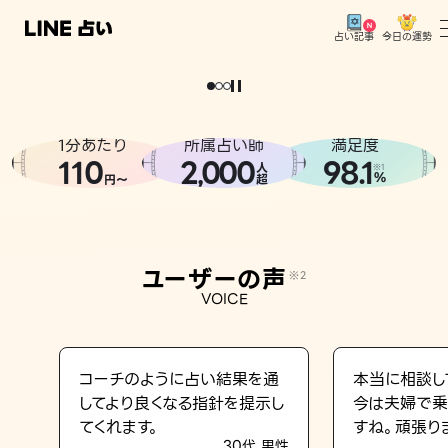
今日の運勢
占い記事
。
どうせなら
運
気
を
味
方
に
し
た
い
、
恋
も
仕
事
も
トップ
ユーザーの声
1分あたり
所属占い師
満足度
相談事例
110
2
000
98.1
,
人
※1
%
円〜
超
占いの流れ
おすすめの占い師
ユーザーの声
※2
よくある質問
VOICE
えもじの子（占）12星座占い
占い記事
コーチのように占い結果を通
本当に相談し
してより良くなる指針を提示し
今は夫婦で乗
お知らせ
てくれます。
すね。頑張り
30代 男性