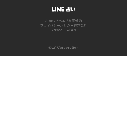
お知らせ
ヘルプ
利用規約
プライバシーポリシー
運営会社
Yahoo! JAPAN
©LY Corporation
このコンテンツは掲載が終了しました | LINE占い