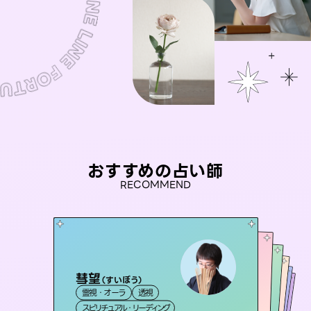
おすすめの占い師
RECOMMEND
彗望
桃源珠羽
（
すいぼう
）
セラピスト理恵
（
とうげんみう
）
おう 霊感オラクル
未来視師＊花
霊視・オーラ
透視
霊視・オーラ
タロット
アイリス -iris-
霊視・オーラ
霊視・オーラ
タロット
霊視・オーラ
スピリチュアル・リーディング
スピリチュアル・リーディング
心理学