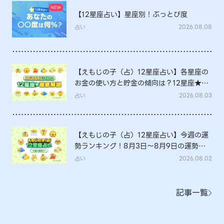
【12星座占い】星座別！ぶっとび度
占い
2026.08.08
【えもじの子（占）12星座占い】各星座の
お金の使い方と貯金の傾向は？12星座★徹
底解説
占い
2026.08.03
【えもじの子（占）12星座占い】今週の運
勢ランキング！8月3日～8月9日の運勢
は？
占い
2026.08.02
記事一覧