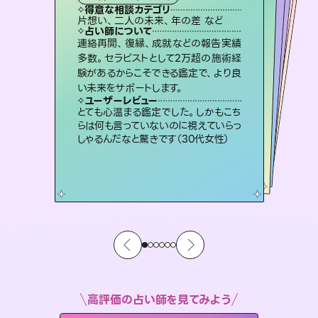
霊視・オーラ
ルーン
）
スピリチュアル・リーディング
オラクルカード
タロット
得意な相談カテゴリ
得意な相談カテゴリ
得意な相談カテゴリ
スピリチュアル・リーディング
得意な相談カテゴリ
得意な相談カテゴリ
片想い、二人の未来、年の差 など
片想い、あの人の気持ち、復縁 など
恋愛総合、片想い、二人の未来 など
出逢い、片想い、復縁 など
得意な相談カテゴリ
恋愛総合、あの人の気持ち など
片想い、あの人の気持ち、復縁 など
占い師について
占い師について
占い師について
占い師について
占い師について
占い師について
霊視×オラクルカードを使って「今」と
「未来」そして「気になるあの人の気持
ち」まで丁寧に読み解き、恋や人生のヒ
復縁、恋愛、不倫の行方、同性愛や片
思い、仕事関係や借金問題まで知りた
いことや心の負担になっていることを
3,700年以上の歴史を持つ東洋最古の
占術「易占」で詳細まで占い、幸せへ向
かう道筋を示します。厳しい結果にも具
連絡再開、復縁、成就などの報告実績
恋愛のお悩みの中でも特に「曖昧な関
係」の相談を得意としており、友達以上
恋人未満なお相手との今後や本音を丁
多数。セラピストとして2万超の施術経
験があるからこそできる鑑定で、より良
ントを優しく引き出します。
未来には何パターンもの選択肢があります。不安で視えにくくなっているあなたの素敵な未来を見つけ、その未来を選択できるようアドバイスします。
紐解き、背中をそっと押して導きます。
寧に読み解き恋愛成就へと導きます。
体的な対策をお伝えします。
ユーザーレビュー
ユーザーレビュー
い未来をサポートします。
ユーザーレビュー
ユーザーレビュー
不安な気持ちが嘘みたいに晴れまし
た…！よく視えていらっしゃるんだなと
ユーザーレビュー
職場の人の性質や人間関係、本心など
本当によく視えていてびっくり。対策が
鑑定していただいてアドバイス通りに行
動すると仲が復活してきました。ありが
安心感のあり、言い切ってくれる所や濁
さない鑑定のおかげで、毎回自分の気
ユーザーレビュー
複雑な背景もしっかり聞いて鑑定して
いただけました。気持ちが楽になりまし
感じました（40代 女性）
とても心温まる鑑定でした。しかもこち
打てて前向きになれます（40代）
とうございました（40代 女性）
持ちを整えられます（30代 男性）
らは何も言っていないのに視えていらっ
た（50代 女性）
しゃるんだなと驚きです（30代女性）
高評価の占い師を見てみよう