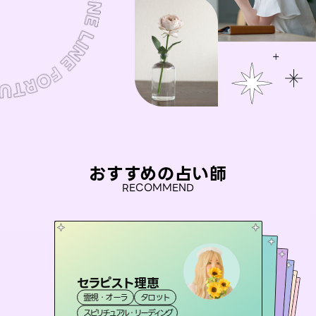
おすすめの占い師
RECOMMEND
セラピスト理恵
彗望
アイリス -iris-
（
すいぼう
）
未来視師＊花
おう 霊感オラクル
霊視・オーラ
タロット
霊視・オーラ
透視
桃源珠羽
西洋占星術
タロット
霊視・オーラ
霊視・オーラ
心理学
（
スピリチュアル・リーディング
とうげんみう
スピリチュアル・リーディング