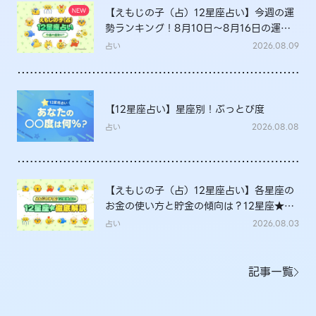
【えもじの子（占）12星座占い】今週の運
勢ランキング！8月10日～8月16日の運勢
は？
占い
2026.08.09
【12星座占い】星座別！ぶっとび度
占い
2026.08.08
【えもじの子（占）12星座占い】各星座の
お金の使い方と貯金の傾向は？12星座★徹
底解説
占い
2026.08.03
記事一覧