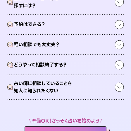
Q
探すには？
Q
予約はできる？
Q
軽い相談でも大丈夫？
Q
どうやって相談終了する？
占い師に相談していることを
Q
知人に知られたくない
準備OK！さっそく占いを始めよう