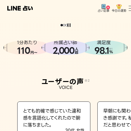
今日の運勢
占い記事
。
どうせなら
運
気
を
味
方
に
し
た
い
、
恋
も
仕
事
も
トップ
ユーザーの声
1分あたり
所属占い師
満足度
相談事例
110
2
000
98.1
,
人
※1
%
円〜
超
占いの流れ
おすすめの占い師
ユーザーの声
※2
よくある質問
VOICE
えもじの子（占）12星座占い
占い記事
とても的確で感じていた違和
早朝にも関わ
感を言語化してくれたので腑
き感謝です。
お知らせ
に落ちました。
だと思わせて
30代 女性