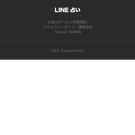
お知らせ
ヘルプ
利用規約
プライバシーポリシー
運営会社
Yahoo! JAPAN
©LY Corporation
このコンテンツは掲載が終了しました | LINE占い