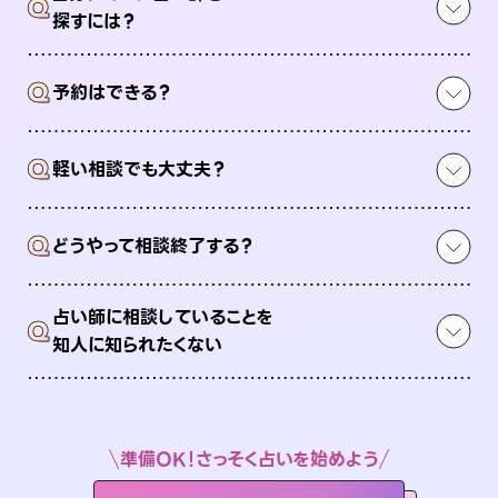
Q
探すには？
Q
予約はできる？
Q
軽い相談でも大丈夫？
Q
どうやって相談終了する？
占い師に相談していることを
Q
知人に知られたくない
準備OK！さっそく占いを始めよう