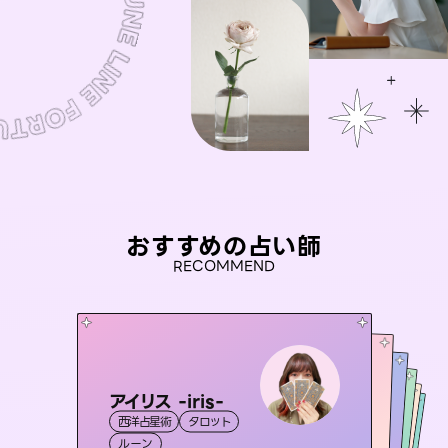
おすすめの占い師
RECOMMEND
アイリス -iris-
桃源珠羽
未来視師＊花
（
とうげんみう
）
セラピスト理恵
おう 霊感オラクル
西洋占星術
タロット
霊視・オーラ
タロット
彗望
霊視・オーラ
霊視・オーラ
心理学
（
すいぼう
霊視・オーラ
タロット
ルーン
）
スピリチュアル・リーディング