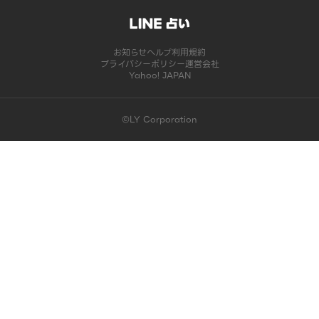
お知らせ
ヘルプ
利用規約
プライバシーポリシー
運営会社
Yahoo! JAPAN
©LY Corporation
このコンテンツは掲載が終了しました | LINE占い