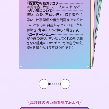
霊視・オーラ
スピリチュアル・リーディング
スピリチュアル・リーディング
オラクルカード
透視
得意な相談カテゴリ
得意な相談カテゴリ
得意な相談カテゴリ
スピリチュアル・リーディング
得意な相談カテゴリ
得意な相談カテゴリ
恋愛総合、片想い、二人の未来 など
片想い、あの人の気持ち、復縁 など
出逢い、片想い、復縁 など
片想い、二人の未来、年の差 など
得意な相談カテゴリ
恋愛総合、あの人の気持ち など
片想い、あの人の気持ち、復縁 など
占い師について
占い師について
占い師について
占い師について
占い師について
占い師について
霊視×オラクルカードを使って「今」と
「未来」そして「気になるあの人の気持
ち」まで丁寧に読み解き、恋や人生のヒ
未来には何パターンもの選択肢があり
ます。不安で視えにくくなっているあな
たの素敵な未来を見つけ、その未来を
恋愛のお悩みの中でも特に「曖昧な関
係」の相談を得意としており、友達以上
恋人未満なお相手との今後や本音を丁
復縁、恋愛、不倫の行方、同性愛や片
3,700年以上の歴史を持つ東洋最古の
占術「易占」で詳細まで占い、幸せへ向
かう道筋を示します。厳しい結果にも具
思い、仕事関係や借金問題まで知りた
いことや心の負担になっていることを
ントを優しく引き出します。
連絡再開、復縁、成就などの報告実績多数。セラピストとして2万超の施術経験があるからこそできる鑑定で、より良い未来をサポートします。
選択できるようアドバイスします。
体的な対策をお伝えします。
寧に読み解き恋愛成就へと導きます。
ユーザーレビュー
ユーザーレビュー
紐解き、背中をそっと押して導きます。
ユーザーレビュー
ユーザーレビュー
不安な気持ちが嘘みたいに晴れまし
た…！よく視えていらっしゃるんだなと
ユーザーレビュー
とても心温まる鑑定でした。しかもこち
らは何も言っていないのに視えていらっ
複雑な背景もしっかり聞いて鑑定して
いただけました。気持ちが楽になりまし
職場の人の性質や人間関係、本心など
本当によく視えていてびっくり。対策が
ユーザーレビュー
鑑定していただいてアドバイス通りに行
動すると仲が復活してきました。ありが
感じました（40代 女性）
安心感のあり、言い切ってくれる所や濁
しゃるんだなと驚きです（30代女性）
た（50代 女性）
打てて前向きになれます（40代）
さない鑑定のおかげで、毎回自分の気
とうございました（40代 女性）
持ちを整えられます（30代 男性）
高評価の占い師を見てみよう