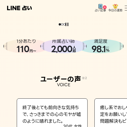
今日の運勢
占い記事
。
どうせなら
運
気
を
味
方
に
し
た
い
、
恋
も
仕
事
も
トップ
ユーザーの声
1分あたり
所属占い師
満足度
相談事例
110
2
000
98.1
,
人
※1
%
円〜
超
占いの流れ
おすすめの占い師
ユーザーの声
※2
よくある質問
VOICE
えもじの子（占）12星座占い
占い記事
終了後とても前向きな気持ち
癒し系でおし
で、さっきまでの心のモヤが嘘
定をお願いし
お知らせ
のように晴れました。
問題解決もピ
30代 女性