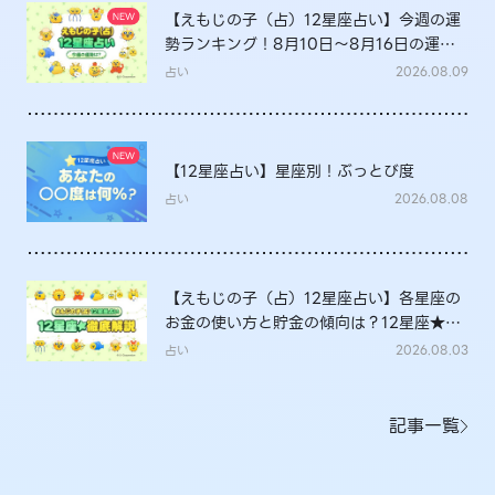
【えもじの子（占）12星座占い】今週の運
勢ランキング！8月10日～8月16日の運勢
は？
占い
2026.08.09
【12星座占い】星座別！ぶっとび度
占い
2026.08.08
【えもじの子（占）12星座占い】各星座の
お金の使い方と貯金の傾向は？12星座★徹
底解説
占い
2026.08.03
記事一覧