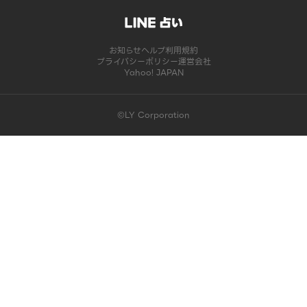
お知らせ
ヘルプ
利用規約
プライバシーポリシー
運営会社
Yahoo! JAPAN
©LY Corporation
このコンテンツは掲載が終了しました | LINE占い