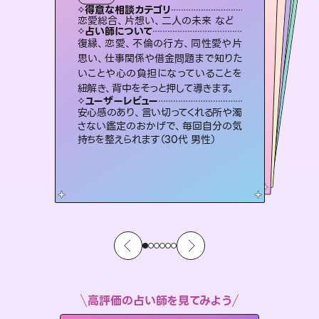
霊視・オーラ
スピリチュアル・リーディング
スピリチュアル・リーディング
スピリチュアル・リーディング
タロット
得意な相談カテゴリ
得意な相談カテゴリ
得意な相談カテゴリ
スピリチュアル・リーディング
得意な相談カテゴリ
得意な相談カテゴリ
恋愛総合、片想い、二人の未来 など
恋愛総合、あの人の気持ち など
片想い、あの人の気持ち、復縁 など
出逢い、片想い、復縁 など
得意な相談カテゴリ
片想い、あの人の気持ち、復縁 など
片想い、二人の未来、年の差 など
占い師について
占い師について
占い師について
占い師について
占い師について
占い師について
3,700年以上の歴史を持つ東洋最古の
占術「易占」で詳細まで占い、幸せへ向
かう道筋を示します。厳しい結果にも具
恋愛のお悩みの中でも特に「曖昧な関
係」の相談を得意としており、友達以上
恋人未満なお相手との今後や本音を丁
霊視×オラクルカードを使って「今」と
「未来」そして「気になるあの人の気持
ち」まで丁寧に読み解き、恋や人生のヒ
復縁、恋愛、不倫の行方、同性愛や片
連絡再開、復縁、成就などの報告実績
多数。セラピストとして2万超の施術経
験があるからこそできる鑑定で、より良
思い、仕事関係や借金問題まで知りた
いことや心の負担になっていることを
体的な対策をお伝えします。
未来には何パターンもの選択肢があります。不安で視えにくくなっているあなたの素敵な未来を見つけ、その未来を選択できるようアドバイスします。
寧に読み解き恋愛成就へと導きます。
い未来をサポートします。
ントを優しく引き出します。
ユーザーレビュー
ユーザーレビュー
紐解き、背中をそっと押して導きます。
ユーザーレビュー
ユーザーレビュー
複雑な背景もしっかり聞いて鑑定して
いただけました。気持ちが楽になりまし
ユーザーレビュー
職場の人の性質や人間関係、本心など
本当によく視えていてびっくり。対策が
とても心温まる鑑定でした。しかもこち
らは何も言っていないのに視えていらっ
鑑定していただいてアドバイス通りに行
動すると仲が復活してきました。ありが
ユーザーレビュー
不安な気持ちが嘘みたいに晴れまし
た…！よく視えていらっしゃるんだなと
た（50代 女性）
安心感のあり、言い切ってくれる所や濁
打てて前向きになれます（40代）
しゃるんだなと驚きです（30代女性）
とうございました（40代 女性）
さない鑑定のおかげで、毎回自分の気
感じました（40代 女性）
持ちを整えられます（30代 男性）
高評価の占い師を見てみよう