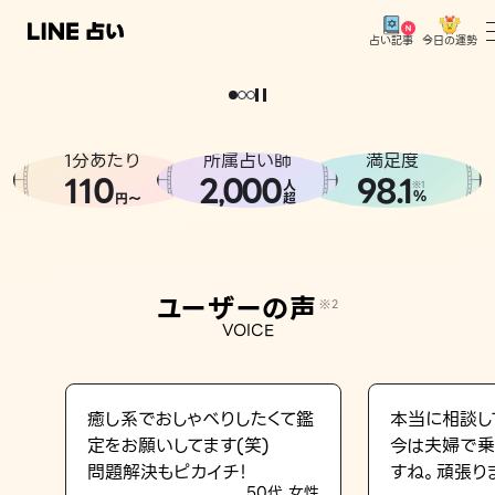
今日の運勢
占い記事
。
どうせなら
運
気
を
味
方
に
し
た
い
、
恋
も
仕
事
も
トップ
ユーザーの声
1分あたり
所属占い師
満足度
相談事例
110
2
000
98.1
,
人
※1
%
円〜
超
占いの流れ
おすすめの占い師
ユーザーの声
※2
よくある質問
VOICE
えもじの子（占）12星座占い
占い記事
癒し系でおしゃべりしたくて鑑
本当に相談し
定をお願いしてます(笑)
今は夫婦で乗
お知らせ
問題解決もピカイチ！
すね。頑張り
50代 女性