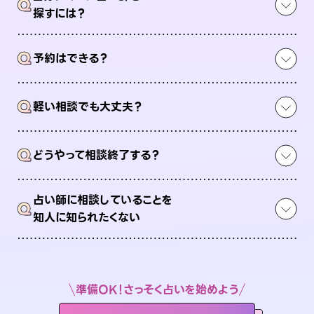
Q
探すには？
Q
予約はできる？
Q
軽い相談でも大丈夫？
Q
どうやって相談終了する？
占い師に相談していることを
Q
知人に知られたくない
準備OK！さっそく占いを始めよう