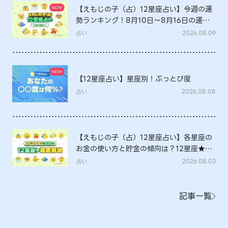
【えもじの子（占）12星座占い】今週の運
勢ランキング！8月10日～8月16日の運勢
は？
占い
2026.08.09
【12星座占い】星座別！ぶっとび度
占い
2026.08.08
【えもじの子（占）12星座占い】各星座の
お金の使い方と貯金の傾向は？12星座★徹
底解説
占い
2026.08.03
記事一覧