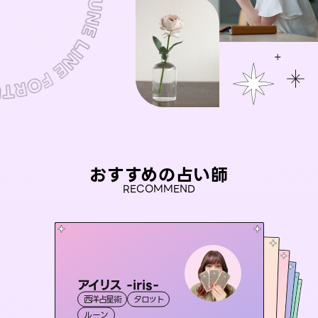
おすすめの占い師
RECOMMEND
アイリス -iris-
おう 霊感オラクル
桃源珠羽
未来視師＊花
（
とうげんみう
彗望
西洋占星術
タロット
）
霊視・オーラ
（
セラピスト理恵
すいぼう
霊視・オーラ
）
霊視・オーラ
タロット
霊視・オーラ
心理学
ルーン
オラクルカード
透視