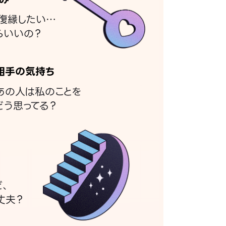
復縁したい…
らいいの？
相手の気持ち
あの人は私のことを
どう思ってる？
ど、
丈夫？