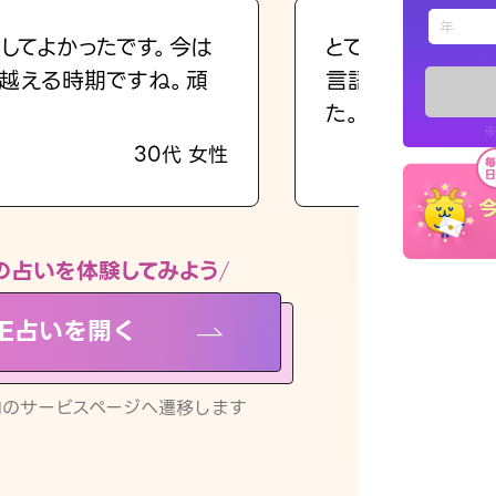
えもじの
してよかったです。今は
とても的確で感じ
越える時期ですね。頑
言語化してくれた
占い記事
た。
※
30代 女性
お知らせ
の占いを体験してみよう
NE占いを開く
※LINEアプ
リ内のサービスページへ遷移します