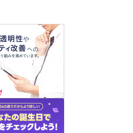
の声
れ
の占い師
質問