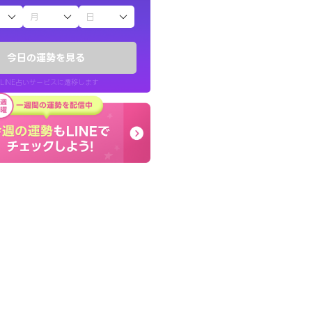
子（占）12星座占い
ていた違和感を
終了後とても前向きな気
ので腑に落ちまし
っきまでの心のモヤが嘘
今日の運勢を見る
晴れました。
LINE占いサービスに遷移します
30代 女性
LINE占いを開く
リ内のサービスページへ遷移します