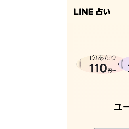
1分あたり
110
円〜
ユ