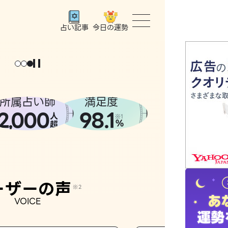
今日の運勢
占い記事
トップ
ユーザー
所属占い師
満足度
2
000
98.1
,
人
相談事例
※1
%
超
占いの流
おすすめ
ーザーの声
※2
VOICE
よくある