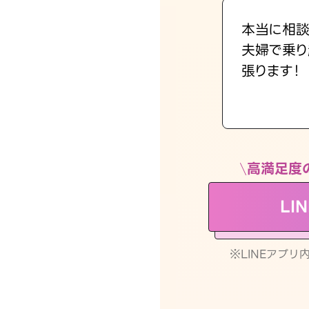
本当に相談
夫婦で乗り
張ります！
高満足度
LI
※LINEアプ