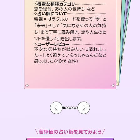
霊視・オーラ
スピリチュアル・リーディング
ルーン
スピリチュアル・リーディング
透視
得意な相談カテゴリ
得意な相談カテゴリ
得意な相談カテゴリ
スピリチュアル・リーディング
得意な相談カテゴリ
得意な相談カテゴリ
恋愛総合、あの人の気持ち など
片想い、あの人の気持ち、復縁 など
片想い、二人の未来、年の差 など
恋愛総合、片想い、二人の未来 など
得意な相談カテゴリ
出逢い、片想い、復縁 など
片想い、あの人の気持ち、復縁 など
占い師について
占い師について
占い師について
占い師について
占い師について
占い師について
未来には何パターンもの選択肢があり
ます。不安で視えにくくなっているあな
たの素敵な未来を見つけ、その未来を
連絡再開、復縁、成就などの報告実績
多数。セラピストとして2万超の施術経
験があるからこそできる鑑定で、より良
恋愛のお悩みの中でも特に「曖昧な関
係」の相談を得意としており、友達以上
恋人未満なお相手との今後や本音を丁
霊視×オラクルカードを使って「今」と
3,700年以上の歴史を持つ東洋最古の
占術「易占」で詳細まで占い、幸せへ向
かう道筋を示します。厳しい結果にも具
「未来」そして「気になるあの人の気持
ち」まで丁寧に読み解き、恋や人生のヒ
選択できるようアドバイスします。
復縁、恋愛、不倫の行方、同性愛や片思い、仕事関係や借金問題まで知りたいことや心の負担になっていることを紐解き、背中をそっと押して導きます。
い未来をサポートします。
体的な対策をお伝えします。
寧に読み解き恋愛成就へと導きます。
ユーザーレビュー
ユーザーレビュー
ントを優しく引き出します。
ユーザーレビュー
ユーザーレビュー
職場の人の性質や人間関係、本心など
本当によく視えていてびっくり。対策が
ユーザーレビュー
安心感のあり、言い切ってくれる所や濁
さない鑑定のおかげで、毎回自分の気
複雑な背景もしっかり聞いて鑑定して
いただけました。気持ちが楽になりまし
とても心温まる鑑定でした。しかもこち
らは何も言っていないのに視えていらっ
ユーザーレビュー
鑑定していただいてアドバイス通りに行
動すると仲が復活してきました。ありが
打てて前向きになれます（40代）
不安な気持ちが嘘みたいに晴れまし
持ちを整えられます（30代 男性）
た（50代 女性）
しゃるんだなと驚きです（30代女性）
た…！よく視えていらっしゃるんだなと
とうございました（40代 女性）
感じました（40代 女性）
高評価の占い師を見てみよう