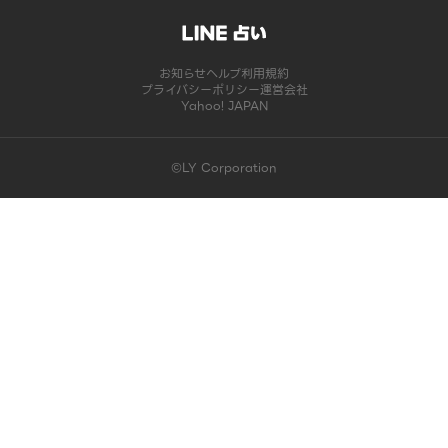
お知らせ
ヘルプ
利用規約
プライバシーポリシー
運営会社
Yahoo! JAPAN
©LY Corporation
このコンテンツは掲載が終了しました | LINE占い