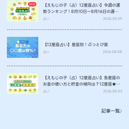
【えもじの子（占）12星座占い】今週の運
勢ランキング！8月10日～8月16日の運勢
は？
占い
2026.08.09
【12星座占い】星座別！ぶっとび度
占い
2026.08.08
【えもじの子（占）12星座占い】各星座の
お金の使い方と貯金の傾向は？12星座★徹
底解説
占い
2026.08.03
記事一覧