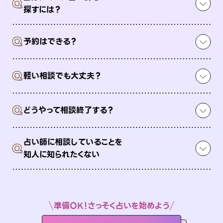
Q
探すには？
Q
予約はできる？
Q
軽い相談でも大丈夫？
Q
どうやって相談終了する？
占い師に相談していることを
Q
知人に知られたくない
準備OK！さっそく占いを始めよう