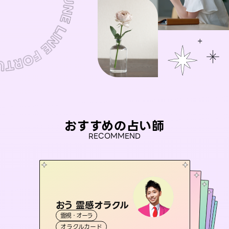
おすすめの占い師
RECOMMEND
おう 霊感オラクル
桃源珠羽
セラピスト理恵
（
とうげんみう
）
アイリス -iris-
未来視師＊花
霊視・オーラ
霊視・オーラ
タロット
彗望
霊視・オーラ
西洋占星術
タロット
（
すいぼう
霊視・オーラ
タロット
オラクルカード
）
スピリチュアル・リーディング
心理学