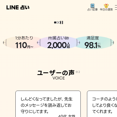
今日の運勢
占い記事
。
どうせなら
運
気
を
味
方
に
し
た
い
、
恋
も
仕
事
も
トップ
ユーザーの声
1分あたり
所属占い師
満足度
相談事例
110
2
000
98.1
,
人
※1
%
円〜
超
占いの流れ
おすすめの占い師
ユーザーの声
※2
よくある質問
VOICE
えもじの子（占）12星座占い
占い記事
しんどくなってましたが、先生
コーチのよう
のメッセージを読み返してお
してより良く
お知らせ
守りにしてます。
てくれます。
40代 女性